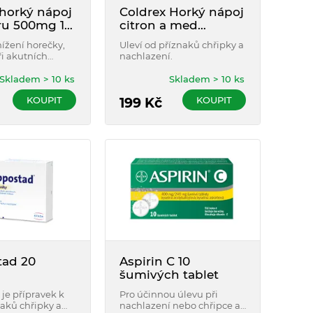
 horký nápoj
Coldrex Horký nápoj
ru 500mg 12
citron a med
750mg/10mg/60mg
nížení horečky,
Uleví od příznaků chřipky a
10 sáčků
i akutních
nachlazení.
 onemocněních,
ipka, nachlazení
Skladem > 10 ks
Skladem > 10 ks
nfekční
KOUPIT
KOUPIT
í.
199
Kč
tad 20
Aspirin C 10
šumivých tablet
je přípravek k
Pro účinnou úlevu při
naků chřipky a
nachlazení nebo chřipce a