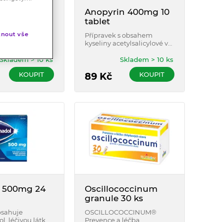
in 10 tablet
Anopyrin 400mg 10
tablet
vý přípravek
st a snižující
nout vše
Přípravek s obsahem
e kterém účinek
kyseliny acetylsalicylové ve
etylsalicylové
formě pufrovaných tablet
ein.
tlumí bolest a snižuje
Skladem > 10 ks
Skladem > 10 ks
horečku, ve vyšších
KOUPIT
KOUPIT
dávkách má protizánětlivé
89
Kč
účinky.
 500mg 24
Oscillococcinum
granule 30 ks
bsahuje
OSCILLOCOCCINUM®
l, léčivou látku
Prevence a léčba