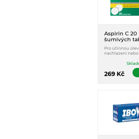
Aspirin C 20
šumivých ta
Pro účinnou úlev
nachlazení nebo 
od bolesti různéh
tu Aspirin C. Pod
Sklad
také obranyscho
organismu díky 
269
Kč
vitamínu C.