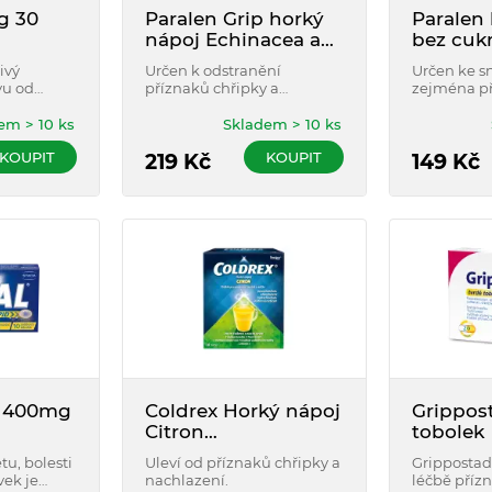
g 30
Paralen Grip horký
Paralen
nápoj Echinacea a
bez cuk
šípky 500mg/10mg
sáčků
ivý
Určen k odstranění
Určen ke s
12 sáčků
vu od
příznaků chřipky a
zejména př
 horečky.
nachlazení, včetně horečky,
infekčních
bolesti při zánětu
jako je chř
em > 10 ks
Skladem > 10 ks
vedlejších nosních dutin,
nebo jiná i
KOUPIT
KOUPIT
bolesti hlavy, bolesti v krku
219
Kč
onemocněn
149
Kč
a bolesti svalů a kloubů.
d 400mg
Coldrex Horký nápoj
Grippos
Citron
tobolek
750mg/10mg/60mg
tu, bolesti
Uleví od příznaků chřipky a
Grippostad 
prášek pro roztok 10
vek je
nachlazení.
léčbě příz