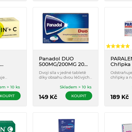
Panadol DUO
PARALE
500MG/200MG 20
Chřipka 
g 12
potahovaných
tablet
Dvojí síla v jedné tabletě
Odstraňuje
blet
tablet
uje
díky obsahu dvou léčivých
chřipky a n
d bolesti
látek paracetamolu a
jsou: horeč
valů
ibuprofenu.
bolest hlavy
em > 10 ks
Skladem > 10 ks
pková
Díky kofei
KOUPIT
KOUPIT
149
Kč
proti únavě
189
Kč
dospělé a d
let.