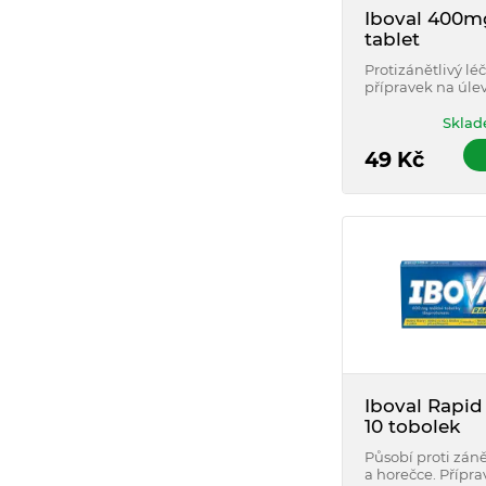
Iboval 400m
tablet
Protizánětlivý léč
přípravek na úle
bolesti a snížení
Sklad
49
Kč
Iboval Rapi
10 tobolek
Působí proti záně
a horečce. Přípra