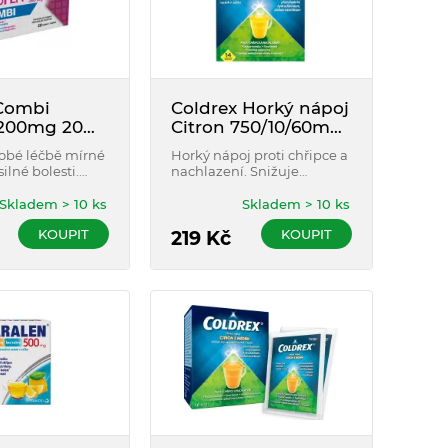
Combi
Coldrex Horký nápoj
200mg 20
Citron 750/10/60mg
vaných
II 14 sáčků
obé léčbě mírné
Horký nápoj proti chřipce a
ilné bolesti.
nachlazení. Snižuje
mbi obsahuje
horečku, tlumí bolest hlavy,
átky -
kloubů a svalů, uvolňuje
Skladem > 10 ks
Skladem > 10 ks
l a ibuprofen.
ucpaný nos, tlumí bolesti v
KOUPIT
KOUPIT
krku a doplňuje vitamin C.
219
Kč