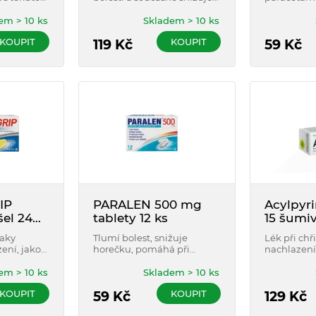
bolest a snížení
ulevuje od
horečku.
tlumící bol
horečky 12 tablet
horečku a
em > 10 ks
Skladem > 10 ks
dospělé a
KOUPIT
KOUPIT
let věku
119
Kč
59
Kč
é
IP
PARALEN 500 mg
Acylpyr
šel 24
tablety 12 ks
15 šumiv
naky
Tlumí bolest, snižuje
Lék při chř
ení, jako
horečku, pomáhá při
nachlazení
paný nos,
chřipce, nedráždí žaludek.
horečku a u
st v krku.
Vhodný i pro diabetiky. Pro
hlavy, klou
em > 10 ks
Skladem > 10 ks
hý kašel.
dospělé, dospívající a děti
provázející
KOUPIT
KOUPIT
pívající od
od 6 let.
59
Kč
onemocněn
129
Kč