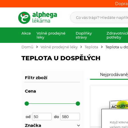
Dopra
Dopra
Akce
Volně prodejné
Doplňky
Zdravotnic
léky
stravy
potřeby
Domů
Volně prodejné léky
Teplota
Teplota u d
TEPLOTA U DOSPĚLÝCH
Nejprodávaněj
Filtr zboží
Cena
od
do
Když klikn
Značka
vašem zaří