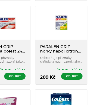
N GRIP
PARALEN GRIP
a bolest 24
horký nápoj citrón
12 sáčků
 příznaky
Odstraňuje příznaky
achlazení, jako
chřipky a nachlazení, jako
ka, ucpaný nos,
jsou: horečka, ucpaný nos,
, bolest v krku.
bolest hlavy, bolest v krku.
Skladem > 10 ks
Skladem > 10 ks
nu působí také
Nezpůsobuje ospalost. Bez
KOUPIT
KOUPIT
 a ospalosti. Pro
umělých barviv. Pro
209
Kč
ospívající od 12
dospělé a dospívající od 15
let.