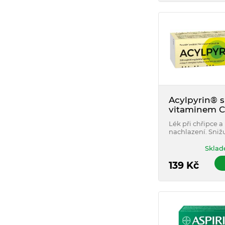
Acylpyrin® s
vitaminem C
320mg/200m
Lék při chřipce a
šumivých ta
nachlazení. Sniž
horečku a uleví o
hlavy, kloubů a s
Sklad
provázející chři
onemocnění.
139
Kč