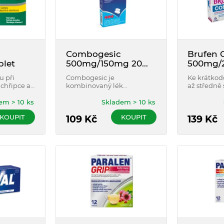
Combogesic
Brufen 
blet
500mg/150mg 20
500mg/
potahovaných
potaho
u při
Combogesic je
Ke krátkod
tablet
tablet
chřipce a
kombinovaný lék
až středně s
o typu je
obsahující paracetamol a
Brufen Co
poruje
ibuprofen, který se používá
dvě léčivé l
em > 10 ks
Skladem > 10 ks
pnost
k dočasné úlevě od různých
paracetamo
KOUPIT
KOUPIT
obsahu
typů bolesti a ke snížení
109
Kč
139
Kč
horečky.