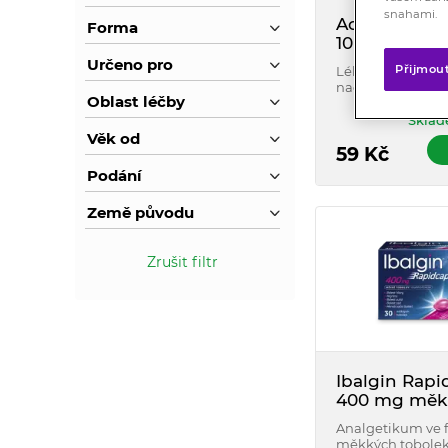
snahami.
Acylpyrin® 
Forma
10 neobalen
tablet
Určeno pro
Přijmou
Lék při chřipce a
nachlazení. Sniž
Oblast léčby
horečku a uleví o
hlavy, kloubů a s
Sklad
provázející chři
Věk od
onemocnění.
59
Kč
Podání
Země původu
Zrušit filtr
Ibalgin Rapi
400 mg měk
tobolky 30 k
Analgetikum ve 
měkkých tobolek