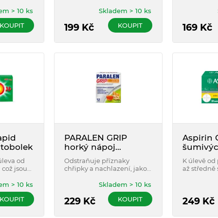
ks
é a
běžného na
otností nad
em > 10 ks
Skladem > 10 ks
KOUPIT
KOUPIT
199
Kč
169
Kč
pid
PARALEN GRIP
Aspirin 
 tobolek
horký nápoj
šumivýc
pomeranč a zázvor
úleva od
Odstraňuje příznaky
K úlevě od
12 sáčků
 což jsou
chřipky a nachlazení, jako
až středně s
 očkování.
jsou: horečka, ucpaný nos,
jako je bole
olesti
bolest hlavy, bolest v krku.
zubů a me
em > 10 ks
Skladem > 10 ks
či při
Neobsahuje cukr.
bolesti.
KOUPIT
KOUPIT
ahuje
Nezpůsobuje ospalost. Bez
229
Kč
249
Kč
umělých barviv. Pro
dospělé a dospívající od 12