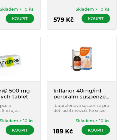
est a horečku.
chřipkových stavů.
Skladem > 10 ks
Skladem > 10 ks
KOUPIT
KOUPIT
579
Kč
in® 500 mg
Inflanor 40mg/ml
ých tablet
perorální suspenze
100 ml
ipce a
Ibuprofenová suspenze pro
. Snižuje
děti od 3 měsíců. Ke snížení
leví od bolesti
horečky a potlačení bolesti.
bů a svalů
Rychlé vstřebávání pro
Skladem > 10 ks
Skladem > 10 ks
 chřipková
rychlý účinek.
KOUPIT
KOUPIT
í.
189
Kč