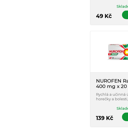
určen pro dospěl
dospívající s hm
Sklad
40 kg (od 12 let).
49
Kč
NUROFEN Ra
400 mg x 20
Rychlá a učinná 
horečky a bolesti,
možné reakce po
Také působí na b
Sklad
hlavy, zad, zubů, 
menstruaci. Obs
139
Kč
ibuprofen.