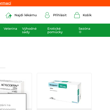
ormací
ormací
Najdi lékárnu
Přihlásit
Košík
Veterina
Výhodné
Erotické
Sezóna
sady
pomůcky
🌞
ádání na
ketingovými