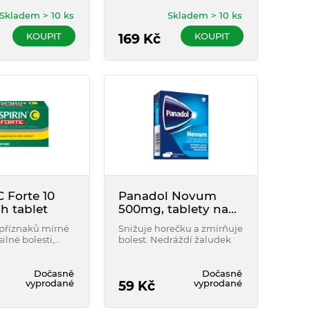
chlazení.
od bolesti různého typu je
tu Aspirin C. Podporuje
Skladem > 10 ks
Skladem > 10 ks
také obranyschopnost
KOUPIT
KOUPIT
organismu díky obsahu
169
Kč
vitamínu C.
C Forte 10
Panadol Novum
h tablet
500mg, tablety na
bolest a snížení
 příznaků mírné
Snižuje horečku a zmírňuje
horečky 24 tablet
ilné bolesti,
bolest. Nedráždí žaludek.
st hlavy, bolest
nstruační
Dočasně
Dočasně
vyprodané
vyprodané
59
Kč