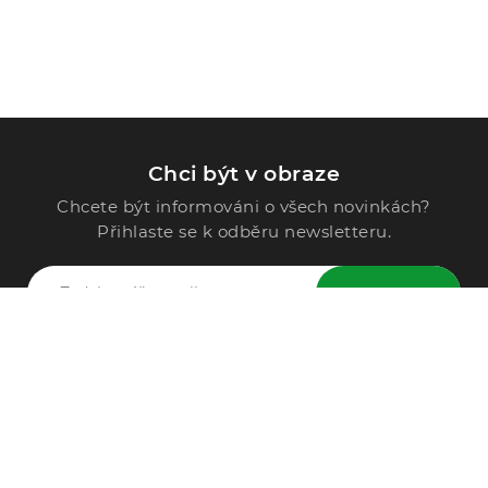
Chci být v obraze
Chcete být informováni o všech novinkách?
Přihlaste se k odběru newsletteru.
ODESLAT
Zavolejte nám
296 567 121
Po - Pá: 9:00 - 15:00