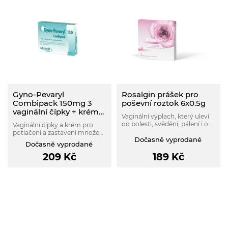
Gyno-Pevaryl
Rosalgin prášek pro
Combipack 150mg 3
poševní roztok 6x0.5g
vaginální čípky + krém
Vaginální výplach, který uleví
15 g
od bolesti, svědění, pálení i od
Vaginální čípky a krém pro
výtoku způsobeného
potlačení a zastavení množení
vaginálním zánětem
Dočasně vyprodané
kvasinek a plísní.
Dočasně vyprodané
bakteriálního nebo
kvasinkového původu.
209
Kč
189
Kč