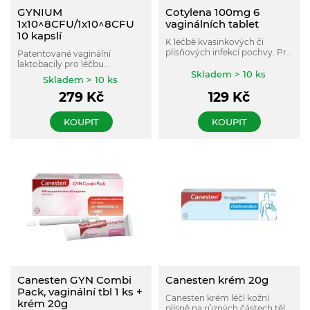
GYNIUM
Cotylena 100mg 6
1x10^8CFU/1x10^8CFU
vaginálních tablet
10 kapslí
K léčbě kvasinkových či
plísňových infekcí pochvy. Pro
Patentované vaginální
ženy a dívky od 12 let.
laktobacily pro léčbu
Skladem > 10 ks
bakteriálních vaginálních
Skladem > 10 ks
zánětů a dlouhodobou
279
Kč
129
Kč
prevenci bakteriálních i
kvasinkových zánětů vagíny.
KOUPIT
KOUPIT
Canesten GYN Combi
Canesten krém 20g
Pack, vaginální tbl 1 ks +
Canesten krém léčí kožní
krém 20g
plísně na různých částech těla.