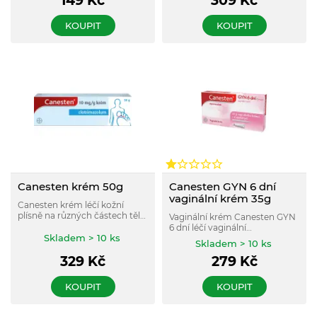
149
Kč
309
Kč
KOUPIT
KOUPIT
Canesten krém 50g
Canesten GYN 6 dní
vaginální krém 35g
Canesten krém léčí kožní
plísně na různých částech těla.
Vaginální krém Canesten GYN
Používá se také k léčbě plísní
6 dní léčí vaginální
na vnějších částech intimních
Skladem > 10 ks
kvasinkovou infekci v 6
Skladem > 10 ks
partií*. Pro dospělé a děti od 2
aplikacích. Díky tomu přináší
let.
329
Kč
279
Kč
úlevu od projevů infekce, jako
je svědění nebo pálení.
KOUPIT
KOUPIT