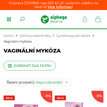
Doprava ZDARMA nad 299 Kč při osobním odběru na
lékárně
Více informací
Domů
Volně prodejné léky
Gynekologické obtíže
Vaginální mykóza
VAGINÁLNÍ MYKÓZA
ZOBRAZIT DLE FILTRU
Řazení produktů:
Nejprodávanější
-11%
-11%
Akce
Akce