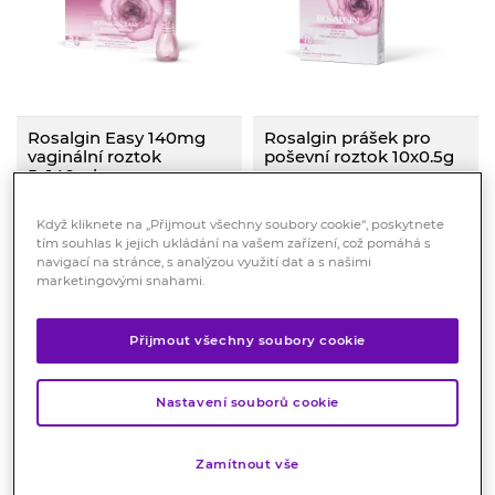
Rosalgin Easy 140mg
Rosalgin prášek pro
vaginální roztok
poševní roztok 10x0.5g
5x140ml
Vaginální výplach, který uleví
od bolesti, svědění, pálení i od
ROSALGIN EASY jsou
výtoku způsobeného
předpřipravené lahvičky
Když kliknete na „Přijmout všechny soubory cookie“, poskytnete
vaginálním zánětem
Skladem > 10 ks
roztoku, který ulevuje od
tím souhlas k jejich ukládání na vašem zařízení, což pomáhá s
Skladem > 10 ks
bakteriálního nebo
pálení, svědění, bolesti a
navigací na stránce, s analýzou využití dat a s našimi
kvasinkového původu.
299
Kč
279
Kč
vaginálního výtoku.
marketingovými snahami.
266
Kč
248
Kč
KOUPIT
KOUPIT
Přijmout všechny soubory cookie
Nastavení souborů cookie
Zamítnout vše