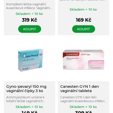
Používá se také k léčbě plísní
Komplexní léčba vaginální
na vnějších částech intimních
kvasinkové infekce. Vaginální
Skladem > 10 ks
partií*. Pro dospělé a děti od 2
tableta léčí infekci uvnitř a
Skladem > 10 ks
let.
krém ulevuje od svědění a
319
Kč
169
Kč
pálení. Působí také proti
některým druhům bakterií!*
KOUPIT
KOUPIT
Gyno-pevaryl 150 mg
Canesten GYN 1 den
vaginální čípky 3 ks
vaginální tableta
Antimykotikum určené k
Canesten GYN 1 den léčí
lokální léčbě vaginálních
vaginální kvasinkovou infekci
mykóz.
jen s 1 vaginální tabletou.
Skladem > 10 ks
Skladem > 10 ks
Jednoduchá aplikace z
pohodlí domova.