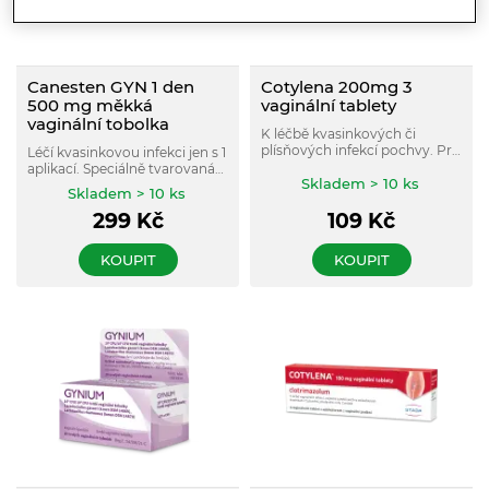
Canesten GYN 1 den
Cotylena 200mg 3
500 mg měkká
vaginální tablety
vaginální tobolka
K léčbě kvasinkových či
plísňových infekcí pochvy. Pro
Léčí kvasinkovou infekci jen s 1
ženy a dívky od 12 let.
aplikací. Speciálně tvarovaná
Skladem > 10 ks
měkká vaginální tobolka se
Skladem > 10 ks
snadno zavádí. Pro Váš
299
Kč
109
Kč
maximální komfort!
KOUPIT
KOUPIT