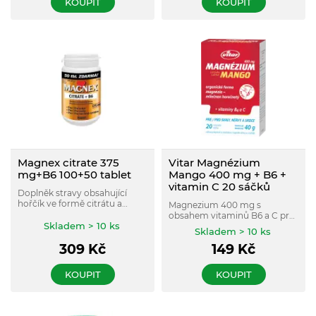
KOUPIT
KOUPIT
Magnex citrate 375
Vitar Magnézium
mg+B6 100+50 tablet
Mango 400 mg + B6 +
vitamin C 20 sáčků
Doplněk stravy obsahující
hořčík ve formě citrátu a
Magnezium 400 mg s
vitamín B6. Citrát je organická
obsahem vitaminů B6 a C pro
forma hořčíku.
Skladem > 10 ks
svaly, nervy, a srdce.
Skladem > 10 ks
Organická forma – laktát. S
309
Kč
149
Kč
příchutí manga.
KOUPIT
KOUPIT