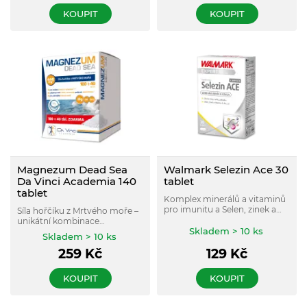
KOUPIT
KOUPIT
Magnezum Dead Sea
Walmark Selezin Ace 30
Da Vinci Academia 140
tablet
tablet
Komplex minerálů a vitaminů
pro imunitu a Selen, zinek a
Síla hořčíku z Mrtvého moře –
vitaminy C a E přispívají k
unikátní kombinace
ochraně buněk před
Skladem > 10 ks
přírodního hořčíku z Mrtvého
Skladem > 10 ks
oxidativním stresem. Selen a
moře s vitaminy B6 a B12 pro
zinek přispívají k udržení
259
Kč
129
Kč
snížení únavy a vyčerpání.
normálního stavu vlasů a
nehtů.
KOUPIT
KOUPIT