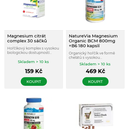
Magnesium citrát
NatureVia Magnesium
complex 30 sáčků
Organic BCM 800mg
+B6 180 kapslí
Hořčíkový komplex s vysokou
biologickou dostupností
Organický hořčík ve formě
doplněný o zinek a selen.
chelátů s vysokou
Skladem > 10 ks
vstřebatelností pomáhá
Skladem > 10 ks
snižovat únavu, zlepšuje
159
Kč
469
Kč
funkci nervového systému a
podporuje zdraví kostí a zubů.
Obohacen o vitamín B6 v
KOUPIT
KOUPIT
aktivní formě P5P.