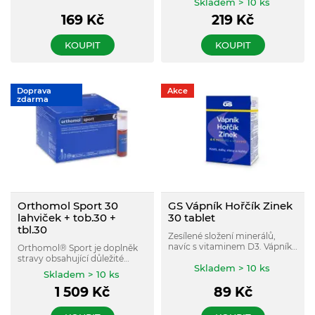
Skladem > 10 ks
169
Kč
219
Kč
KOUPIT
KOUPIT
Doprava
Akce
zdarma
Orthomol Sport 30
GS Vápník Hořčík Zinek
lahviček + tob.30 +
30 tablet
tbl.30
Zesílené složení minerálů,
navíc s vitaminem D3. Vápník
Orthomol® Sport je doplněk
a hořčík pro zdravé a pevné
stravy obsahující důležité
zuby, mangan a vit. D3 pro
Skladem > 10 ks
mikroživiny pro sportovní
Skladem > 10 ks
zdravé a silné kosti. Zinek a
výkon.
vitamin D3 pro podporu
1 509
Kč
89
Kč
imunity.