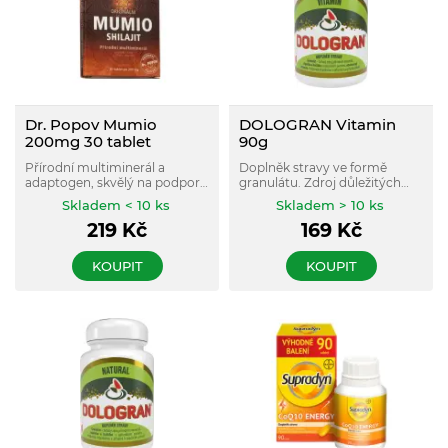
Dr. Popov Mumio
DOLOGRAN Vitamin
200mg 30 tablet
90g
Přírodní multiminerál a
Doplněk stravy ve formě
adaptogen, skvělý na podporu
granulátu. Zdroj důležitých
přirozené imunity (např. na
minerálu vápníku a hořčíku,
Skladem < 10 ks
Skladem > 10 ks
podzim).
obohacený o vitamín B1, B6, E,
219
Kč
169
Kč
B-karoten, kyselinu listovou.
KOUPIT
KOUPIT