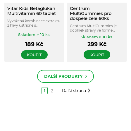
Vitar Kids Betaglukan
Centrum
Multivitamin 60 tablet
MultiGummies pro
dospělé želé 60ks
Vyvážená kombinace extraktu
z hlívy ústřičné s
Centrum MultiGummies je
garantovaným obsahem
doplněk stravy ve formě
betaglukanů, extraktu z
Skladem > 10 ks
chutných želatinových
Skladem > 10 ks
rakytníku řešetlákového a 11
bonbonů pro dospělé, který
vitaminů, které jsou
189
Kč
299
Kč
obsahuje 10 klíčových živin a
prospěšné pro podporu
vitamínů s příjemnou
imunitního systému a správný
ovocnou příchutí. Pomáhá
KOUPIT
KOUPIT
růst a vývoj dětských kostí.
podporovat imunitní systém,
energetický metabolismus a
celkové zdraví.
DALŠÍ PRODUKTY
1
Další strana
2