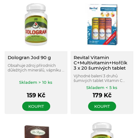
Dologran Jod 90 g
Revital Vitamin
C+Multivitamin+Hořčík
Obsahuje zdroj přírodních
3 x 20 šumivých tablet
důležitých minerálů, vápníku a
hořčíku v oprimálním poměru
Výhodné balení 3 druhů
2:1, obohacený jodem.
šumivých tablet Vitamin C
Skladem > 10 ks
1000 mg s rakytníkem s
Skladem < 5 ks
příchutí citronu, Multi s
159
Kč
179
Kč
rakytníkem+vapník, hořčík,
zinek s příchutí pomeranče a
Hořčík+B komplex s příchutí
KOUPIT
KOUPIT
mango.