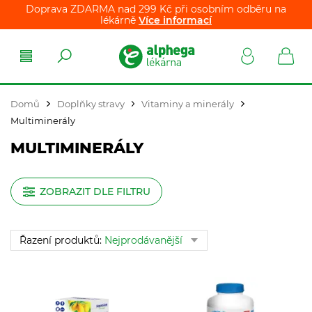
Doprava ZDARMA nad 299 Kč při osobním odběru na
lékárně
Více informací
Domů
Doplňky stravy
Vitaminy a minerály
Multiminerály
MULTIMINERÁLY
ZOBRAZIT DLE FILTRU
Řazení produktů:
Nejprodávanější