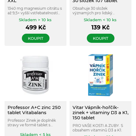
XXL
30 složek 107 tablet
1340 mg magnesium citrátu s
Obsahuje 30 složek
až 9,5× vyšší vstřebatelností
významých pro lidský
díky organické formě hořčíku
organizmus, doplňuje jejich
Skladem > 10 ks
Skladem < 10 ks
v porovnání s běžně
nedostatek.
499
Kč
139
Kč
dostupnými oxidy.
KOUPIT
KOUPIT
Professor A+C zinc 250
Vitar Vápník-hořčík-
tablet Vitabalans
zinek + vitaminy D3 a K1,
150 tablet
Professor Zinek je doplněk
stravy ve formě tablet s
PRO VAŠE KOSTI A ZUBY. S
obsahem minerálu zinku.
obsahem vitaminů D3 a K1.
Skladem < 5 ks