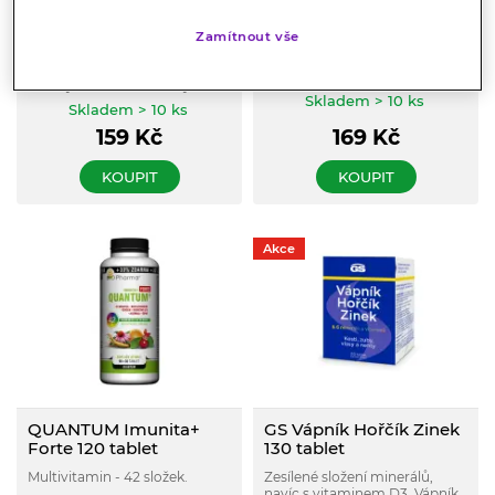
GS Magnesium citrát
DOLOGRAN Vitamin
1340mg+B6 50+50
Forte D3 90g
Zamítnout vše
tablet
Doplněk stravy ve formě
granulátu. Obsahuje přírodní
Vysoce vstřebatelný organicky
důležité minerální látky,
vázaný hořčík. Až 9,5× vyšší
vápník a hořčík v optimálním
Skladem > 10 ks
vstřebatelnost v porovnání s
Skladem > 10 ks
poměru. Obohacený o
běžně dostupnými oxidy,
vitamin B1, B6, E, D3, acerolu a
159
Kč
169
Kč
chloridy nebo uhličitany
B-karoten.
KOUPIT
KOUPIT
Akce
QUANTUM Imunita+
GS Vápník Hořčík Zinek
Forte 120 tablet
130 tablet
Multivitamin - 42 složek.
Zesílené složení minerálů,
navíc s vitaminem D3. Vápník