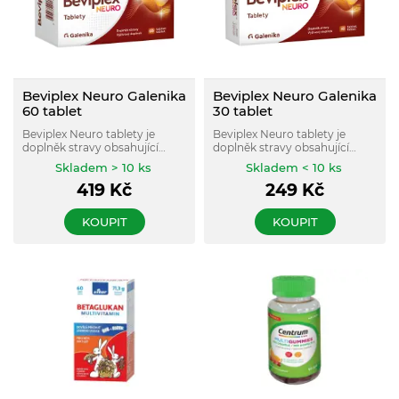
Beviplex Neuro Galenika
Beviplex Neuro Galenika
60 tablet
30 tablet
Beviplex Neuro tablety je
Beviplex Neuro tablety je
doplněk stravy obsahující
doplněk stravy obsahující
kyselinu alfa-lipoovou, uridin
kyselinu alfa-lipoovou, uridin
Skladem > 10 ks
Skladem < 10 ks
fosfát, cytidin fosfát a vitaminy
fosfát, cytidin fosfát a vitaminy
419
Kč
249
Kč
skupiny B, navržený tak, aby
skupiny B, navržený tak, aby
posiloval nervový systém,
posiloval nervový systém,
zlepšoval psychologické
zlepšoval psychologické
KOUPIT
KOUPIT
funkce a poskytoval
funkce a poskytoval
antioxidační ochranu.
antioxidační ochranu.