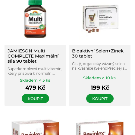
JAMIESON Multi
Bioaktivní Selen+Zinek
COMPLETE Maximální
30 tablet
síla 90 tablet
Čistý, organicky vázaný selen
na kvasnice (SelenoPrecise) se
Superkomplexní multivitamín,
zinkem a vitaminy A, B6, C a E.
který přispívá k normální
Skladem > 10 ks
funkci imunitního systému, k
Skladem < 5 ks
ochraně buněk před
479
Kč
199
Kč
oxidativním stresem, k
normální činnosti nervové
soustavy.
KOUPIT
KOUPIT