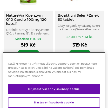
NatureVia Koenzym
Bioaktivní Selen+Zinek
Q10 Cardio 100mg 120
60 tablet
kapslí
Čistý, organicky vázaný selen
na kvasnice (SelenoPrecise) se
Doplněk stravy s koenzymem
zinkem a vitaminy A, B6, C a E.
Q10, vitaminy B1, E a selenem
Skladem > 10 ks
pro podporu energie, vitality a
Skladem > 10 ks
ochranu buněk před
519
Kč
319
Kč
oxidativním stresem. Vhodný
zejména pro osoby 40+ nebo
při užívání léků na cholesterol.
KOUPIT
KOUPIT
Když kliknete na „Přijmout všechny soubory cookie“, poskytnete
tím souhlas k jejich ukládání na vašem zařízení, což pomáhá s
Akce
navigací na stránce, s analýzou využití dat a s našimi
marketingovými snahami.
Přijmout všechny soubory cookie
Nastavení souborů cookie