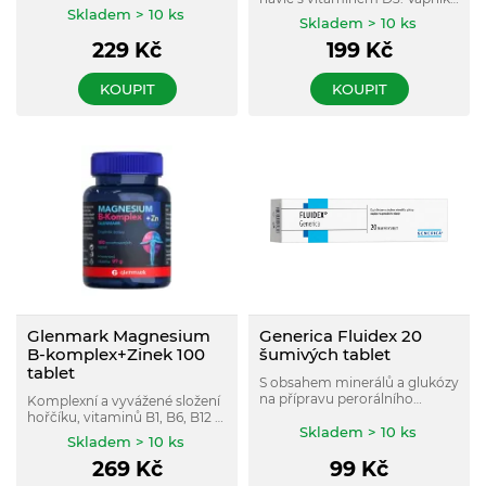
Skladem > 10 ks
a hořčík pro zdravé a pevné
Skladem > 10 ks
zuby, mangan a vit. D3 pro
229
Kč
199
Kč
zdravé a silné kosti. Zinek a
vitamin D3 pro podporu
imunity.
KOUPIT
KOUPIT
Glenmark Magnesium
Generica Fluidex 20
B-komplex+Zinek 100
šumivých tablet
tablet
S obsahem minerálů a glukózy
na přípravu perorálního
Komplexní a vyvážené složení
nápoje. V případě nadměrné
hořčíku, vitaminů B1, B6, B12 a
ztráty vody z různých příčin
Skladem > 10 ks
zinku. Vhodný při příznacích
Skladem > 10 ks
dodává organismu ztracenou
únavy a vyčerpání, při vyšší
vodu spolu s anorganickými
269
Kč
99
Kč
psychické a fyzické zátěži, při
solemi.
nervovém vypětí.