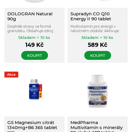
DOLOGRAN Natural
Supradyn CO Q10
90g
Energy II 90 tablet
Doplněk stravy ve formě
Multivitamin pro energii v
granulátu. Obsahuje zdroj
náročném období. Aktivuje
přírodních minerálních látek,
vaši přirozenou vnitřní energii.
Skladem > 10 ks
Skladem > 10 ks
vápníku a hořčíku.
Dodává tělu vyvážený
149
Kč
589
Kč
komplex vitaminů, minerálů a
stopových prvků.
KOUPIT
KOUPIT
Akce
GS Magnesium citrát
MedPharma
1340mg+B6 365 tablet
Multivitamín s minerály