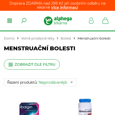
Doprava ZDARMA nad 299 Kč při osobním odběru na
lékárně
Více informací
Domů
Volně prodejné léky
Bolest
Menstruační bolesti
MENSTRUAČNÍ BOLESTI
ZOBRAZIT DLE FILTRU
Řazení produktů:
Nejprodávanější