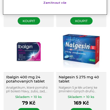
antirevmatikum s výrazným
Zamítnout vše
horečku.
Skladem > 10 ks
účinkem snižujícím horečku,
Skladem > 10 ks
tlumícím bolest a s účinkem
169
Kč
179
Kč
protizánětlivým.
KOUPIT
KOUPIT
Ibalgin 400 mg 24
Nalgesin S 275 mg 40
potahovaných tablet
tablet
Analgetikum, které pomáhá
Nalgesin S je lék určený ke
při bolesti hlavy, zubů, zad,
zmírnění různých druhů
svalů, kloubů a menstruační
bolesti (hlavy, zubů, zad,
Skladem > 10 ks
Skladem > 10 ks
bolesti, snižuje horečku a
menstruační bolest), k léčbě
79
Kč
169
Kč
tlumí zánět, pro dospělé a
zánětu a proti horečce.
dospívající od 12 let.