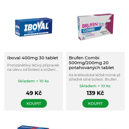
Iboval 400mg 30 tablet
Brufen Combi
500mg/200mg 20
Protizánětlivý léčivý přípravek
potahovaných tablet
na úlevu od bolesti a snížení
horečky.
Ke krátkodobé léčbě mírné až
středně silné bolesti. Brufen
Skladem > 10 ks
Combi obsahuje dvě léčivé
Skladem > 10 ks
látky - paracetamol a
49
Kč
139
Kč
ibuprofen.
KOUPIT
KOUPIT