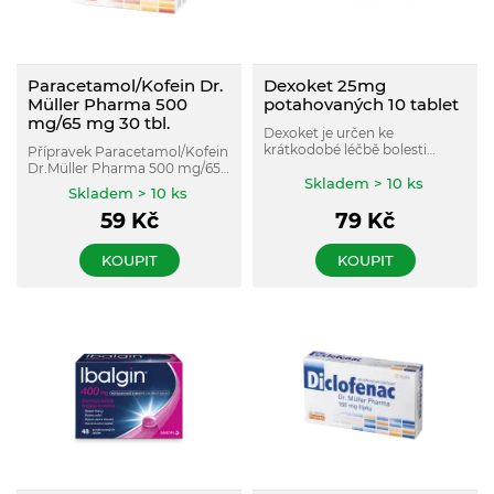
Paracetamol/Kofein Dr.
Dexoket 25mg
Müller Pharma 500
potahovaných 10 tablet
mg/65 mg 30 tbl.
Dexoket je určen ke
krátkodobé léčbě bolesti
Přípravek Paracetamol/Kofein
mírné až středně silné
Dr.Müller Pharma 500 mg/65
intenzity jako jsou např.
Skladem > 10 ks
mg obsahuje kombinaci dvou
Skladem > 10 ks
bolesti hlavy, zubů, svalů,
léčivých látek, která je účinná
kloubů a bolesti při
59
Kč
79
Kč
proti bolesti a horečce.
menstruaci.
KOUPIT
KOUPIT