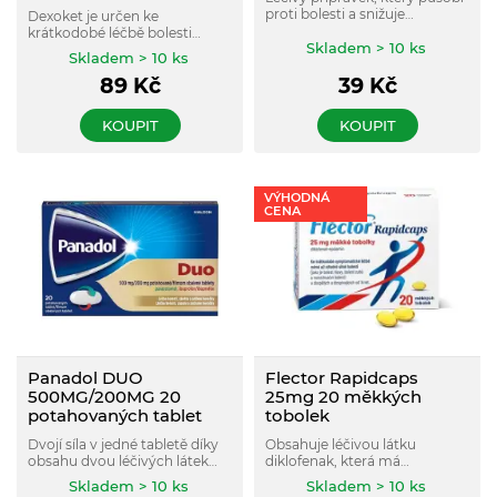
proti bolesti a snižuje
Dexoket je určen ke
zvýšenou tělesnou teplotu.
krátkodobé léčbě bolesti
Skladem > 10 ks
mírné až středně silné
Skladem > 10 ks
intenzity jako jsou např.
89
Kč
39
Kč
bolesti hlavy, zubů, svalů,
kloubů a bolesti při
menstruaci.
KOUPIT
KOUPIT
VÝHODNÁ
CENA
Panadol DUO
Flector Rapidcaps
500MG/200MG 20
25mg 20 měkkých
potahovaných tablet
tobolek
Dvojí síla v jedné tabletě díky
Obsahuje léčivou látku
obsahu dvou léčivých látek
diklofenak, která má
paracetamolu a ibuprofenu.
protizánětlivé a analgetické
Skladem > 10 ks
Skladem > 10 ks
vlastnosti.