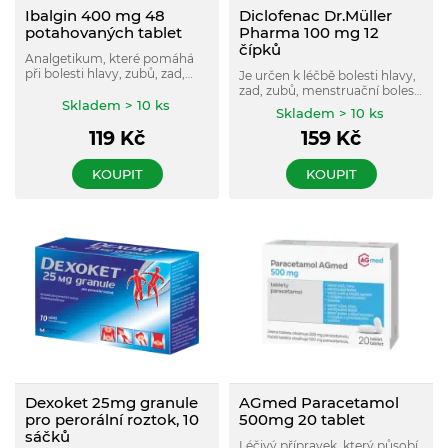
Ibalgin 400 mg 48
Diclofenac Dr.Müller
potahovaných tablet
Pharma 100 mg 12
čípků
Analgetikum, které pomáhá
při bolesti hlavy, zubů, zad,
Je určen k léčbě bolesti hlavy,
svalů, kloubů a menstruační
zad, zubů, menstruační bolesti
bolesti, snižuje horečku a
Skladem > 10 ks
nebo poúrazové a pooperační
Skladem > 10 ks
tlumí zánět, pro dospělé a
bolesti u dospělých.
dospívající od 12 let.
119
Kč
159
Kč
KOUPIT
KOUPIT
Dexoket 25mg granule
AGmed Paracetamol
pro perorální roztok, 10
500mg 20 tablet
sáčků
Léčivý přípravek, který působí