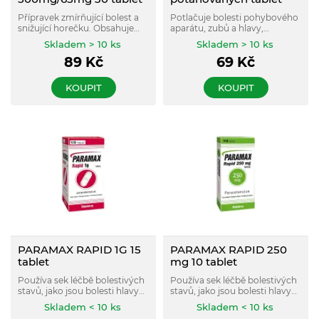
Přípravek zmírňující bolest a
Potlačuje bolesti pohybového
snižující horečku. Obsahuje
aparátu, zubů a hlavy,
paracetamol a kofein.
menstruační bolesti, bolesti
Skladem > 10 ks
Skladem > 10 ks
při pohmožděninách.
89
Kč
69
Kč
KOUPIT
KOUPIT
PARAMAX RAPID 1G 15
PARAMAX RAPID 250
tablet
mg 10 tablet
Používa sek léčbě bolestivých
Používa sek léčbě bolestivých
stavů, jako jsou bolesti hlavy
stavů, jako jsou bolesti hlavy
včetně migrény, bolesti zad,
včetně migrény, bolesti zad,
Skladem < 10 ks
Skladem < 10 ks
zubů, bolestivá menstruace a
zubů, bolestivá menstruace a