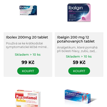
Ibolex 200mg 20 tablet
Ibalgin 200 mg 12
potahovaných tablet
Používá se ke krátkodobé
symptomatické léčbě mírné
Analgetikum, které pomáhá
až středně silné akutní bolesti
při bolesti hlavy, zubů, zad,
různého původu u dospělých.
Skladem > 10 ks
svalů, kloubů a menstruační
Skladem > 10 ks
bolesti, snižuje horečku a
99
Kč
59
Kč
tlumí zánět, pro dospělé,
dospívající a děti od 6 let.
KOUPIT
KOUPIT