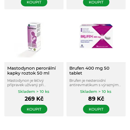
KOUPIT
KOUPIT
Mastodynon perorální
Brufen 400 mg 50
kapky roztok 50 ml
tablet
Mastodynon je léčivý
Brufen je nesteroidní
přípravek užívaný při
antirevmatikum s výrazným
premenstruačním syndromu.
účinkem snižujícím horečku,
Skladem > 10 ks
Skladem > 10 ks
Mastodynon® je přírodní
tlumícím bolest a s účinkem
269
Kč
89
Kč
nehormonální lék obsahující
protizánětlivým.
směs rostlinných extraktů.
KOUPIT
KOUPIT