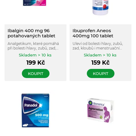
Ibalgin 400 mg 96
Ibuprofen Aneos
potahovaných tablet
400mg 100 tablet
Analgetikum, které pomáhá
Uleví od bolesti hlavy, zubů,
při bolesti hlavy, zubů, zad,
zad, kloubů i menstruační
svalů, kloubů a menstruační
bolesti, snižuje horečku a
Skladem > 10 ks
Skladem > 10 ks
bolesti, snižuje horečku a
tlumí projevy zánětu.
199
Kč
159
Kč
tlumí zánět, pro dospělé a
dospívající od 12 let.
KOUPIT
KOUPIT