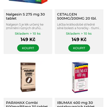
Nalgesin S 275 mg 30
CETALGEN
tablet
500MG/200MG 20 tbl.
Nalgesin S je lék určený ke
Léčba krátkodobé středně
zmírnění různých druhů
silné bolesti a horečky - tlumí
bolesti (hlavy, zubů, zad,
bolest hlavy, zad, zubů i
Skladem > 10 ks
Skladem > 10 ks
menstruační bolest), k léčbě
menstruační bolesti . Rychlá
149
Kč
149
Kč
zánětu a proti horečce.
úleva, silný účinek po dobu až
9 hodin . Kombinace 500 mg
paracetamolu a 200 mg
KOUPIT
KOUPIT
ibuprofenu.
PARAMAX Combi
IBUMAX 400 mg 30
500mg/65mg 30 tablet
potahovaných tablet