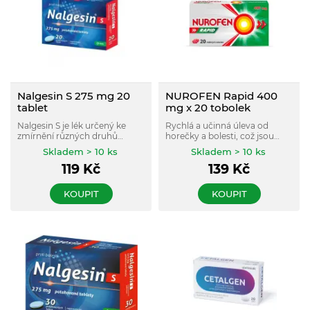
Nalgesin S 275 mg 20
NUROFEN Rapid 400
tablet
mg x 20 tobolek
Nalgesin S je lék určený ke
Rychlá a učinná úleva od
zmírnění různých druhů
horečky a bolesti, což jsou
bolesti (hlavy, zubů, zad,
možné reakce po očkování.
Skladem > 10 ks
Skladem > 10 ks
menstruační bolest), k léčbě
Také působí na bolesti hlavy,
119
Kč
139
Kč
zánětu a proti horečce.
zad, zubů, či při menstruaci.
Obsahuje ibuprofen.
KOUPIT
KOUPIT