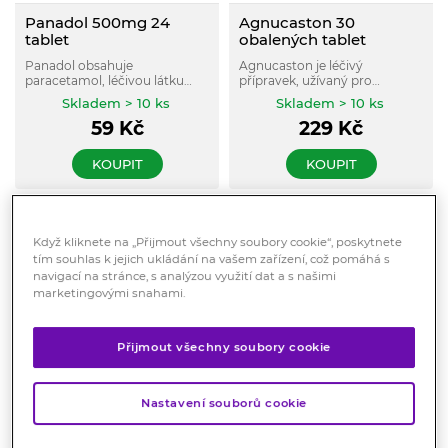
Panadol 500mg 24
Agnucaston 30
tablet
obalených tablet
Panadol obsahuje
Agnucaston je léčivý
paracetamol, léčivou látku
přípravek, užívaný pro
tlumící bolest a horečku.
harmonizaci hormonálního
Skladem > 10 ks
Skladem > 10 ks
systému a menstruačního
59
Kč
229
Kč
cyklu.
KOUPIT
KOUPIT
Když kliknete na „Přijmout všechny soubory cookie“, poskytnete
tím souhlas k jejich ukládání na vašem zařízení, což pomáhá s
navigací na stránce, s analýzou využití dat a s našimi
marketingovými snahami.
Přijmout všechny soubory cookie
Saridon 20 tbl.
Brufen 400 mg 100
Nastavení souborů cookie
tablet
Léčivý přípravek Saridon je
kombinací tří látek, které
Brufen je nesteroidní
společně tlumí bolest a snižují