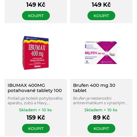
149
Kč
149
Kč
KOUPIT
KOUPIT
IBUMAX 400MG
Brufen 400 mg 30
potahované tablety 100
tablet
Potlačuje bolesti pohybového
Brufen je nesteroidní
aparátu, zubů a hlavy,
antirevmatikum s výrazným
menstruační bolesti, bolesti
účinkem snižujícím horečku,
Skladem > 10 ks
Skladem > 10 ks
při pohmožděninách.
tlumícím bolest a s
159
Kč
89
Kč
protizánětlivým účinkem.
KOUPIT
KOUPIT