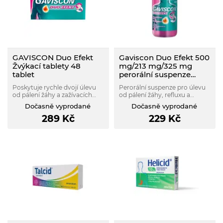
GAVISCON Duo Efekt
Gaviscon Duo Efekt 500
Žvýkací tablety 48
mg/213 mg/325 mg
tablet
perorální suspenze
250ml
Poskytuje rychle dvojí úlevu
Perorální suspenze pro úlevu
od pálení žáhy a zažívacích
od pálení žáhy, refluxu a
potíží. Působí až po dobu 4
trávicích obtíží. Neutralizuje
Dočasně vyprodané
Dočasně vyprodané
hodin. Vhodné i pro těhotné a
žaludeční kyselinu a vytváří
289
Kč
229
Kč
kojící ženy. Lék k vnitřnímu
ochrannou bariéru nad
užití.
obsahem žaludku. Vhodné pro
dospělé a děti od 12 let.