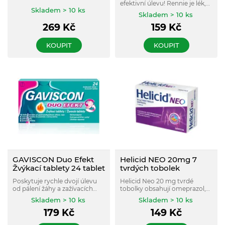
pocit plnosti a bolest žaludku.
efektivní úlevu! Rennie je lék,
Skladem > 10 ks
který se užívá při překyselení
Skladem > 10 ks
žaludku a tím vyvolaných
269
Kč
159
Kč
žaludečních obtížích, zejména
pálení žáhy.
KOUPIT
KOUPIT
GAVISCON Duo Efekt
Helicid NEO 20mg 7
Žvýkací tablety 24 tablet
tvrdých tobolek
Poskytuje rychle dvojí úlevu
Helicid Neo 20 mg tvrdé
od pálení žáhy a zažívacích
tobolky obsahují omeprazol,
potíží. Působí až po dobu 4
který snižuje množství
Skladem > 10 ks
Skladem > 10 ks
hodin. Vhodné i pro těhotné a
kyseliny v žaludku a pomáhá
179
Kč
149
Kč
kojící ženy. Lék k vnitřnímu
zmírnit příznaky refluxu, jako
užití.
je pálení žáhy a kyselá