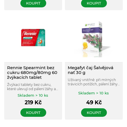
regurgitace
KOUPIT
KOUPIT
Rennie Spearmint bez
Megafyt čaj Šalvějová
cukru 680mg/80mg 60
nať 30 g
žvýkacích tablet
Užívaný vnitřně: při mírných
trávicích potížích, pálení žáhy
Žvýkací tablety bez cukru,
a nadýmání; omezuje
které ulevují od pálení žáhy a
nadměrné pocení. Zevně: při
Skladem > 10 ks
překyselení žaludku.
Skladem > 10 ks
zánětech ústní dutiny, ke
kloktání a k desinfekci dutiny
219
Kč
49
Kč
ústní.
KOUPIT
KOUPIT