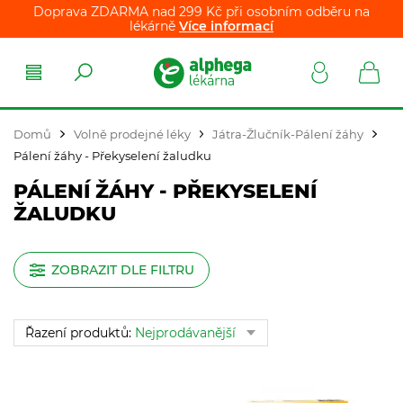
Doprava ZDARMA nad 299 Kč při osobním odběru na
lékárně
Více informací
Domů
Volně prodejné léky
Játra-Žlučník-Pálení žáhy
Pálení žáhy - Překyselení žaludku
PÁLENÍ ŽÁHY - PŘEKYSELENÍ
ŽALUDKU
ZOBRAZIT DLE FILTRU
Řazení produktů:
Nejprodávanější