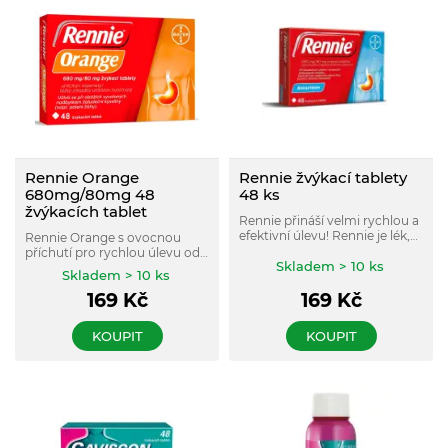
Rennie Orange
Rennie žvýkací tablety
680mg/80mg 48
48 ks
žvýkacích tablet
Rennie přináší velmi rychlou a
efektivní úlevu! Rennie je lék,
Rennie Orange s ovocnou
který se užívá při překyselení
příchutí pro rychlou úlevu od
žaludku a tím vyvolaných
Skladem > 10 ks
pálení žáhy a zmírnění
Skladem > 10 ks
žaludečních obtížích, zejména
příznaků překyselení žaludku.
pálení žáhy.
169
Kč
169
Kč
Obsahuje kombinaci dvou
účinných látek (uhličitan
vápenatý, uhličitan hořečnatý)
KOUPIT
KOUPIT
a začíná působit ihned po
kontaktu s žaludeční
kyselinou.