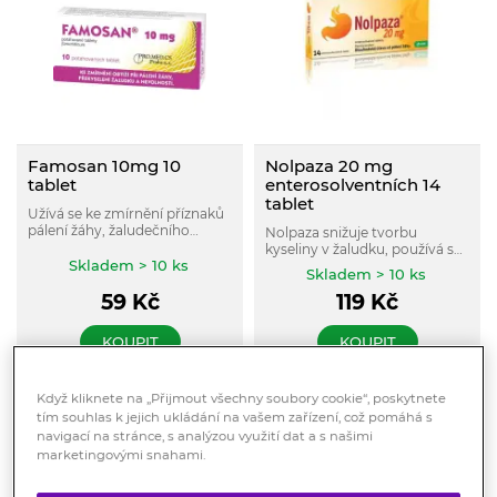
Famosan 10mg 10
Nolpaza 20 mg
tablet
enterosolventních 14
tablet
Užívá se ke zmírnění příznaků
pálení žáhy, žaludečního
Nolpaza snižuje tvorbu
překyselení a žaludeční
kyseliny v žaludku, používá se
nevolnosti.
Skladem > 10 ks
ke krátkodobé léčbě refluxních
Skladem > 10 ks
příznaků (např. pálení žáhy,
59
Kč
119
Kč
kyselá regurgitace) u
dospělých.
KOUPIT
KOUPIT
Když kliknete na „Přijmout všechny soubory cookie“, poskytnete
tím souhlas k jejich ukládání na vašem zařízení, což pomáhá s
navigací na stránce, s analýzou využití dat a s našimi
marketingovými snahami.