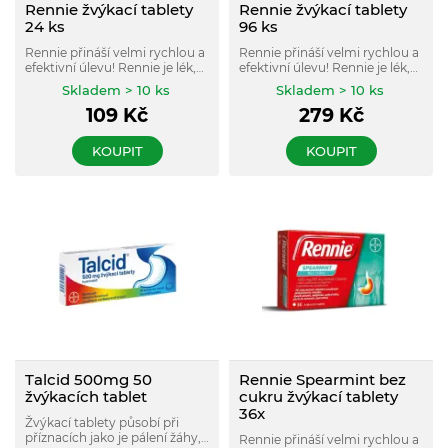
Rennie žvýkací tablety
Rennie žvýkací tablety
24 ks
96 ks
Rennie přináší velmi rychlou a
Rennie přináší velmi rychlou a
efektivní úlevu! Rennie je lék,
efektivní úlevu! Rennie je lék,
který se užívá při překyselení
který se užívá při překyselení
Skladem > 10 ks
Skladem > 10 ks
žaludku a tím vyvolaných
žaludku a tím vyvolaných
109
Kč
279
Kč
žaludečních obtížích, zejména
žaludečních obtížích, zejména
pálení žáhy.
pálení žáhy.
KOUPIT
KOUPIT
Talcid 500mg 50
Rennie Spearmint bez
žvýkacích tablet
cukru žvýkací tablety
36x
Žvýkací tablety působí při
příznacích jako je pálení žáhy,
Rennie přináší velmi rychlou a