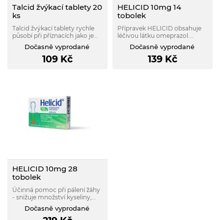
Talcid žvýkací tablety 20
HELICID 10mg 14
ks
tobolek
Talcid žvýkací tablety rychle
Přípravek HELICID obsahuje
působí při příznacích jako je
léčivou látku omeprazol.
pálení žáhy, pocit plnosti a
Omeprazol patří do skupiny
Dočasně vyprodané
Dočasně vyprodané
bolest žaludku. Neutralizuje
léčiv nazývaných „inhibitory
109
Kč
139
Kč
žaludeční kyselinu a přispívá k
protonové pumpy“. Účinkují
ochraně žaludeční sliznice.
tak, že snižují množství
Vhodný k léčbě akutní a
kyseliny, která se tvoří ve
chronické gastritidy.
Vašem žaludku.
HELICID 10mg 28
tobolek
Účinná pomoc při pálení žáhy
- snižuje množství kyseliny,
která se tvoří ve Vašem
Dočasně vyprodané
žaludku. Po poradě s lékařem
mohou užívat i těhotné či