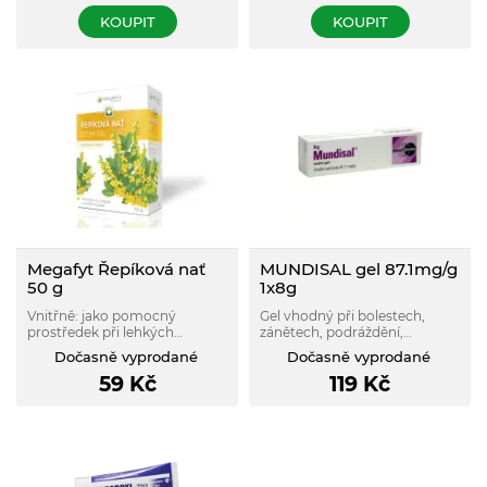
KOUPIT
KOUPIT
Megafyt Řepíková nať
MUNDISAL gel 87.1mg/g
50 g
1x8g
Vnitřně: jako pomocný
Gel vhodný při bolestech,
prostředek při lehkých
zánětech, podráždění,
nespecifických průjmových
poranění nebo vředech v ústní
Dočasně vyprodané
Dočasně vyprodané
onemocněních. Zevně: při
dutině, nosu nebo hltanu.
59
Kč
119
Kč
lehkých zánětech dutiny ústní
a lehkých zánětlivých
onemocněních kůže.