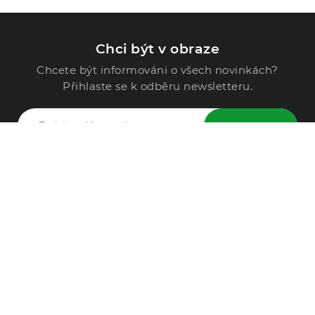
Chci být v obraze
Chcete být informováni o všech novinkách?
Přihlaste se k odběru newsletteru.
ODESLAT
Zavolejte nám
296 567 121
Po - Pá: 9:00 - 15:00
Podle Trati 624/7, 108 00 Praha-10 Malešice, CZ
info@alphega.cz
VŠE O NÁKUPU