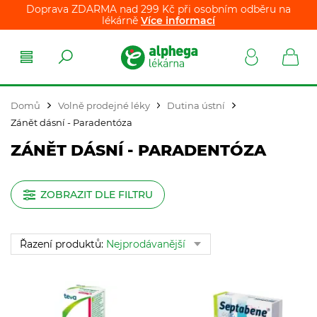
Doprava ZDARMA nad 299 Kč při osobním odběru na
lékárně
Více informací
Domů
Volně prodejné léky
Dutina ústní
Zánět dásní - Paradentóza
ZÁNĚT DÁSNÍ - PARADENTÓZA
ZOBRAZIT DLE FILTRU
Řazení produktů:
Nejprodávanější