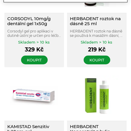
CORSODYL 10mg/g
HERBADENT roztok na
dentální gel 1x50g
dásně 25 ml
Corsodyl gel pro aplikaci v
HERBADENT roztok na dásně
dutině ústní je určen pro léčbu
se používá k masážím dásní, k
infekčních onemocnění,
ošetření zánětů ústní sliznice a
Skladem > 10 ks
Skladem > 10 ks
zanětů a jejich prevenci u
otlaků pod snímacími zubními
329
Kč
219
Kč
dospělých a dospívajících od
náhradami, eventuelně i po
12 let.
chirurgických zásazích v ústní
dutině.
KOUPIT
KOUPIT
KAMISTAD Senzitiv
HERBADENT