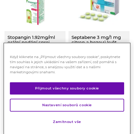
Stopangin 1.92mg/ml
Septabene 3 mg/1 mg
orální podání sprej,
citron a bezový květ
roztok 30 ml
pastilky, 24 pastilek
Dezinfekční přípravek s
Přípravek Septabene je určen
Když kliknete na „Přijmout všechny soubory cookie“, poskytnete
mírným anestetickým
k léčbě podráždění v krku,
tím souhlas k jejich ukládání na vašem zařízení, což pomáhá s
(znecitlivujícím) účinkem.
podráždění úst a dásní, při
Skladem > 10 ks
Skladem > 10 ks
navigací na stránce, s analýzou využití dat a s našimi
Obsahuje léčivou látku
gingivitidě, faryngitidě,
marketingovými snahami.
139
Kč
189
Kč
hexetidin, která působí proti
laryngitidě a před a po extrakci
bakteriím, kvasinkám a
zubů.
plísním.
KOUPIT
KOUPIT
Přijmout všechny soubory cookie
Nastavení souborů cookie
Zamítnout vše