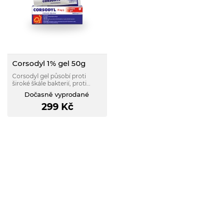
Corsodyl 1% gel 50g
Corsodyl gel působí proti
široké škále bakterií, proti
kvasinkám, některým plísním
Dočasně vyprodané
a virům, které způsobují
299
Kč
infekční onemocnění a záněty
v dutině ústní.