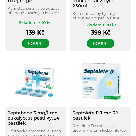
1x10gm gel
Koncentrát z bylin
250ml
Kamistad senzitiv se používá
při méně závažných infekcích
Koncentrovaný bylinný
dásní a sliznice dutiny ústní u
přípravek pro péči o ústní
dospělých a dospívajících od
Skladem > 10 ks
dutinu, který pomáhá
Skladem > 10 ks
12 let.
udržovat hygienu dásní a
139
Kč
399
Kč
podporuje celkový komfort v
ústech.
KOUPIT
KOUPIT
Septabene 3 mg/1 mg
Septolete D 1 mg 30
eukalyptus pastilky, 24
pastilek
pastilek
Septolete D pastilky jsou
určené k lokální léčbě infekce
Přípravek Septabene je určen
mírného stupně v ústní dutině
k léčbě podráždění v krku,