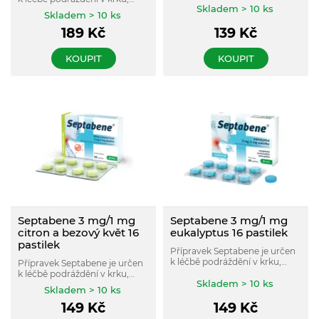
a hltanu, při zánětu dásní a
Skladem > 10 ks
podráždění úst a dásní, při
Skladem > 10 ks
ústní sliznice.
gingivitidě, faryngitidě,
189
Kč
139
Kč
laryngitidě a před a po extrakci
zubů.
KOUPIT
KOUPIT
Septabene 3 mg/1 mg
Septabene 3 mg/1 mg
citron a bezový květ 16
eukalyptus 16 pastilek
pastilek
Přípravek Septabene je určen
k léčbě podráždění v krku,
Přípravek Septabene je určen
podráždění úst a dásní, při
k léčbě podráždění v krku,
gingivitidě, faryngitidě,
Skladem > 10 ks
podráždění úst a dásní, při
Skladem > 10 ks
laryngitidě a před a po extrakci
gingivitidě, faryngitidě a
zubů.
149
Kč
149
Kč
laryngitidě a před a po extrakci
zubů.