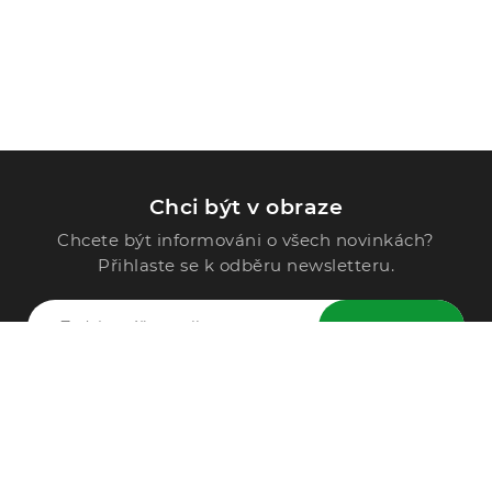
Chci být v obraze
Chcete být informováni o všech novinkách?
Přihlaste se k odběru newsletteru.
ODESLAT
Zavolejte nám
296 567 121
Po - Pá: 9:00 - 15:00