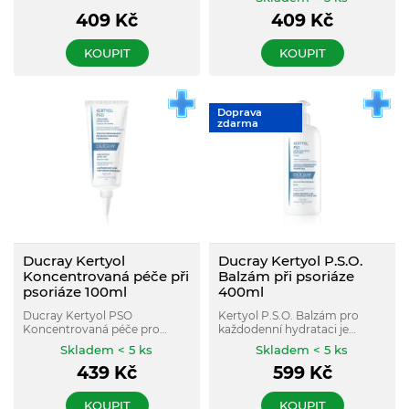
šupinatění.
krusty, šupinatou a
409
Kč
409
Kč
podrážděnou pokožku
kojenců a dětí. Má jemnou
fluidní texturu, která
KOUPIT
KOUPIT
nezanechává mastný ani
lepivý pocit. Neobsahuje
konzervanty ani parfemaci.
Doprava
zdarma
Ducray Kertyol
Ducray Kertyol P.S.O.
Koncentrovaná péče při
Balzám při psoriáze
psoriáze 100ml
400ml
Ducray Kertyol PSO
Kertyol P.S.O. Balzám pro
Koncentrovaná péče pro
každodenní hydrataci je
lokální použití podporuje
doplňkovou péčí při psoriáze.
Skladem < 5 ks
Skladem < 5 ks
odstraňování suchých plaků
Zlepšuje vzhled pokožky a
439
Kč
599
Kč
na těle i na hlavě, zmírňuje
rovněž zklidňuje pocity
zarudnutí a zklidňuje pocity
svědění. * Balzám je možno
svědění spojené se suchostí
kombinovat s
KOUPIT
KOUPIT