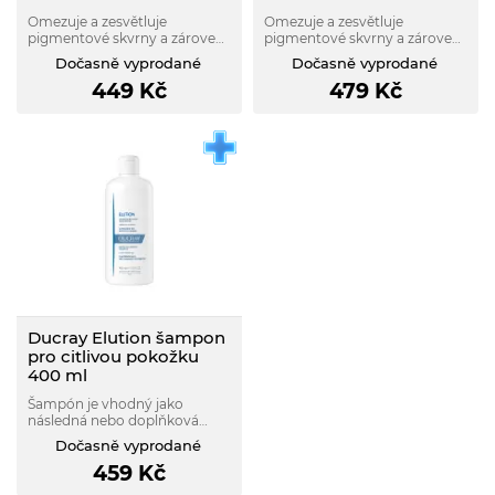
Omezuje a zesvětluje
Omezuje a zesvětluje
pigmentové skvrny a zároveň
pigmentové skvrny a zároveň
chrání před sluncem
chrání před sluncem
Dočasně vyprodané
Dočasně vyprodané
vyvolanými
vyvolanými
449
Kč
479
Kč
hyperpigmentacemi,
hyperpigmentacemi,
lokalizovanými pigmentovými
lokalizovanými pigmentovými
a stařeckými skvrnami.
a stařeckými skvrnami.
Ducray Elution šampon
pro citlivou pokožku
400 ml
Šampón je vhodný jako
následná nebo doplňková
péče k šamponům proti
Dočasně vyprodané
lupům.
459
Kč