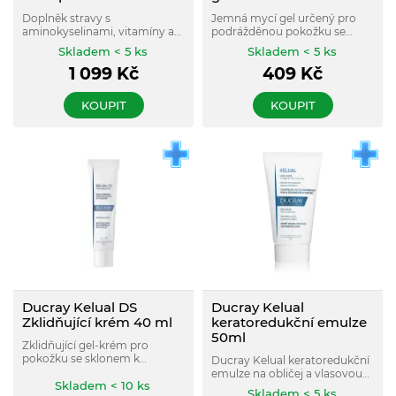
Doplněk stravy s
Jemná mycí gel určený pro
aminokyselinami, vitamíny a
podrážděnou pokožku se
minerály, které jsou důležité
sklonem k seboreické
Skladem < 5 ks
Skladem < 5 ks
pro krásu a zdravý stav vlasů.
dermatitidě.
1 099
Kč
409
Kč
KOUPIT
KOUPIT
Ducray Kelual DS
Ducray Kelual
Zklidňující krém 40 ml
keratoredukční emulze
50ml
Zklidňující gel-krém pro
pokožku se sklonem k
Ducray Kelual keratoredukční
seboreické dermatitidě.
emulze na obličej a vlasovou
Odstraňuje začervenání a
Skladem < 10 ks
pokožku pečuje o mléčné
Skladem < 5 ks