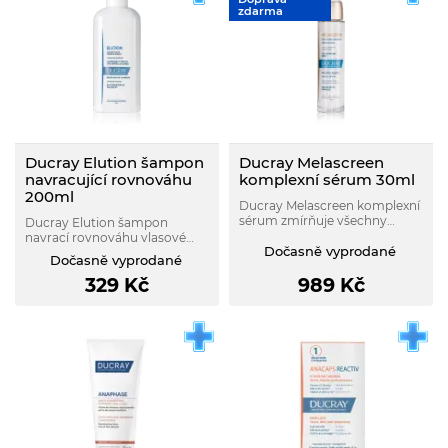
zdarma
Ducray Elution šampon
Ducray Melascreen
navracující rovnováhu
komplexní sérum 30ml
200ml
Ducray Melascreen komplexní
sérum zmírňuje všechny
Ducray Elution šampon
znaky sluncem vyvolaného
navrací rovnováhu vlasové
stárnutí pokožky (lokalizované
Dočasně vyprodané
pokožce, šetrně vlasy myje a
Dočasně vyprodané
hnědé pigmentové skvrny,
napomáhá předcházet
stařecké skvrny, vrásky, ztráta
329
Kč
989
Kč
opakovanému návratu lupů.
pružnosti).
Je vhodný jako následná nebo
doplňková péče při léčbě lupů.
Nepoškozuje barvu vlasů.