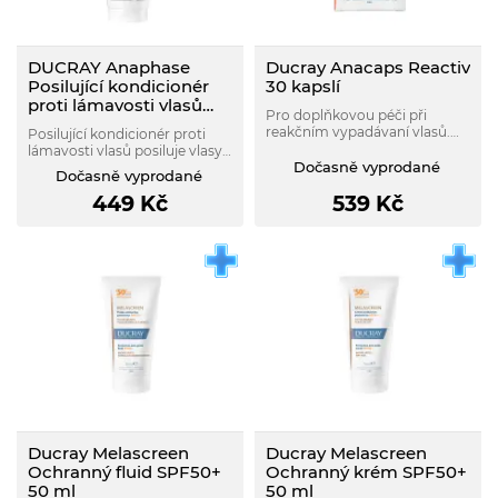
DUCRAY Anaphase
Ducray Anacaps Reactiv
Posilující kondicionér
30 kapslí
proti lámavosti vlasů
Pro doplňkovou péči při
200ml
reakčním vypadávaní vlasů.
Posilující kondicionér proti
Přispívá k udržení normálního
lámavosti vlasů posiluje vlasy,
stavu vlasů. Je určen pro
Dočasně vyprodané
zabraňuje třepení konečků a
Dočasně vyprodané
dospělé od 18 let.
zvyšuje objem vlasů pro jejich
449
Kč
539
Kč
větší odolnost.
Ducray Melascreen
Ducray Melascreen
Ochranný fluid SPF50+
Ochranný krém SPF50+
50 ml
50 ml