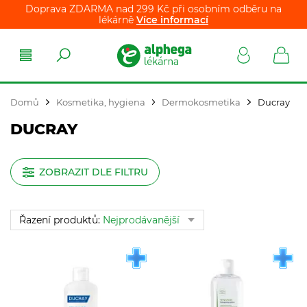
Doprava ZDARMA nad 299 Kč při osobním odběru na
lékárně
Více informací
Domů
Kosmetika, hygiena
Dermokosmetika
Ducray
DUCRAY
ZOBRAZIT DLE FILTRU
Řazení produktů:
Nejprodávanější