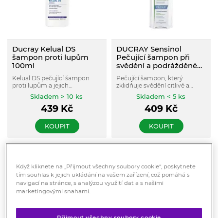
Ducray Kelual DS
DUCRAY Sensinol
šampon proti lupům
Pečující šampon při
100ml
svědění a podrážděné
vlasové pokožce 200ml
Kelual DS pečující šampon
Pečující šampon, který
proti lupům a jejich
zklidňuje svědění citlivé a
opakovanému návratu je
podrážděné pokožky hlavy a
Skladem > 10 ks
Skladem < 5 ks
určený pro péči o závažné a
zamezuje jeho opětovnému
439
Kč
409
Kč
recidivující formy lupů se
výskytu.
začervenalou a svědící
vlasovou pokožkou a vlasovou
KOUPIT
KOUPIT
pokožkou trpící seboroickou
dermatitidou. Již od prvního
použití zklidňuj
Když kliknete na „Přijmout všechny soubory cookie“, poskytnete
tím souhlas k jejich ukládání na vašem zařízení, což pomáhá s
navigací na stránce, s analýzou využití dat a s našimi
marketingovými snahami.
Přijmout všechny soubory cookie