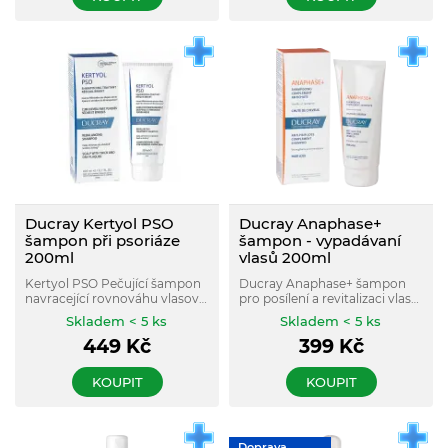
kůže.
medikamentózní léčbou při
psoriáze během fází vzplanutí
a zároveň snižuje frekve
Ducray Kertyol PSO
Ducray Anaphase+
šampon při psoriáze
šampon - vypadávaní
200ml
vlasů 200ml
Kertyol PSO Pečující šampon
Ducray Anaphase+ šampon
navracející rovnováhu vlasové
pro posílení a revitalizaci vlasů
pokožce při psoriáze
dodává základní výživné látky
Skladem < 5 ks
Skladem < 5 ks
podporuje odstraňování
nutné pro růst silných vlasů a
449
Kč
399
Kč
suchých plaků a zklidňuje
zmírňující jejich vypadávání. Je
pocity svědění spojené se
vhodný pro každodenní
suchostí kůže.
použití.
KOUPIT
KOUPIT
Doprava