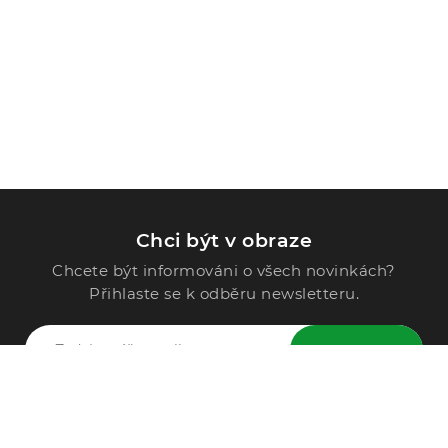
Chci být v obraze
Chcete být informováni o všech novinkách?
Přihlaste se k odběru newsletteru.
ODESLAT