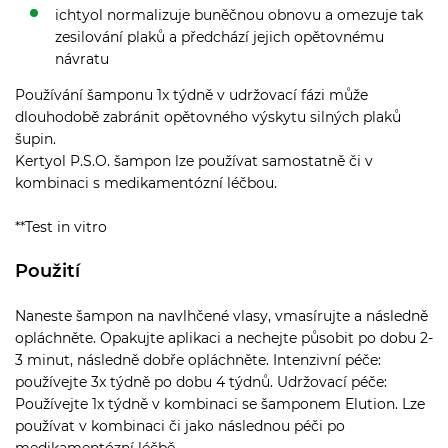
ichtyol normalizuje buněčnou obnovu a omezuje tak
zesilování plaků a předchází jejich opětovnému
návratu
Používání šamponu 1x týdně v udržovací fázi může
dlouhodobě zabránit opětovného výskytu silných plaků
šupin.
Kertyol P.S.O. šampon lze používat samostatně či v
kombinaci s medikamentózní léčbou.
**Test in vitro
Použití
Naneste šampon na navlhčené vlasy, vmasírujte a následně
opláchněte. Opakujte aplikaci a nechejte působit po dobu 2-
3 minut, následně dobře opláchněte. Intenzivní péče:
používejte 3x týdně po dobu 4 týdnů. Udržovací péče:
Používejte 1x týdně v kombinaci se šamponem Elution. Lze
používat v kombinaci či jako následnou péči po
medikamentózní léčbě.