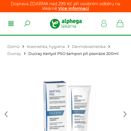
Doprava ZDARMA nad 299 Kč při osobním odběru na
lékárně
Více informací
Domů
Kosmetika, hygiena
Dermokosmetika
Ducray
Ducray Kertyol PSO šampon při psoriáze 200ml