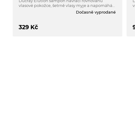
Ducray Elution šampon navrací rovnováhu
D
vlasové pokožce, šetrně vlasy myje a napomáhá
v
předcházet opakovanému návratu lupů. Je
p
Dočasně vyprodané
vhodný jako následná nebo doplňková péče při
s
léčbě lupů. Nepoškozuje barvu vlasů.
329
Kč