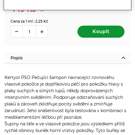
449
Kč
Cena za 1 ml : 2.25 Kč
Koupit
Popis
Kertyol PSO Pečující šampon navracející rovnováhu
vlasové pokožce je doplňkovou péčí pro pokožku hlavy s
plaky suchých a silných lupů, někdy doprovázených
intenzivním svěděním. Podporuje odstraňování suchých
plaků a zároveň zklidňuje pocity svědění a zmírňuje
zarudnutí. Jeho snášenlivost byla testována v kombinaci s
medikamentózní léčbou při psoriáze.
Šupiny na těle a ve vlasové pokožce jsou výsledkem příliš
rychlé obnovy buněk horní vrstvy pokožky. Tyto buňky se