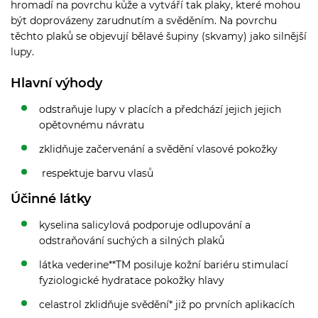
hromadí na povrchu kůže a vytváří tak plaky, které mohou
být doprovázeny zarudnutím a svěděním. Na povrchu
těchto plaků se objevují bělavé šupiny (skvamy) jako silnější
lupy.
Hlavní výhody
odstraňuje lupy v placích a předchází jejich jejich
opětovnému návratu
zklidňuje začervenání a svědění vlasové pokožky
respektuje barvu vlasů
Účinné látky
kyselina salicylová podporuje odlupování a
odstraňování suchých a silných plaků
látka vederine**TM posiluje kožní bariéru stimulací
fyziologické hydratace pokožky hlavy
celastrol zklidňuje svědění* již po prvních aplikacích