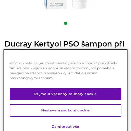
Ducray Kertyol PSO šampon při
psoriáze 200ml
Kosmetika
Když kliknete na „Přijmout všechny soubory cookie“, poskytnete
tím souhlas k jejich ukládání na vašem zařízení, což pomáhá s
Kertyol PSO Pečující šampon navracející rovnováhu
navigací na stránce, s analýzou využití dat a s našimi
vlasové pokožce při psoriáze podporuje odstraňování
marketingovými snahami.
suchých plaků a zklidňuje pocity svědění spojené se
suchostí kůže.
Přijmout všechny soubory cookie
Značka:
Ducray
Hodnocení
Nastavení souborů cookie
Zamítnout vše
Skladem < 5 ks