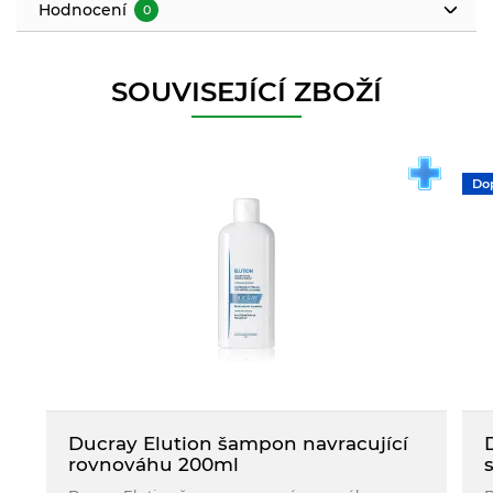
Hodnocení
0
SOUVISEJÍCÍ ZBOŽÍ
Do
Ducray Elution šampon navracující
rovnováhu 200ml