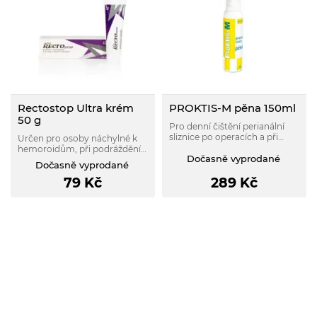
Rectostop Ultra krém
PROKTIS-M pěna 150ml
50 g
Pro denní čištění perianální
sliznice po operacích a při
Určen pro osoby náchylné k
přítomnosti proktologických
hemoroidům, při podráždění,
patologických stavů.
Dočasně vyprodané
svědění a jiných obtížích v
Dočasně vyprodané
oblasti konečníku.
79
Kč
289
Kč