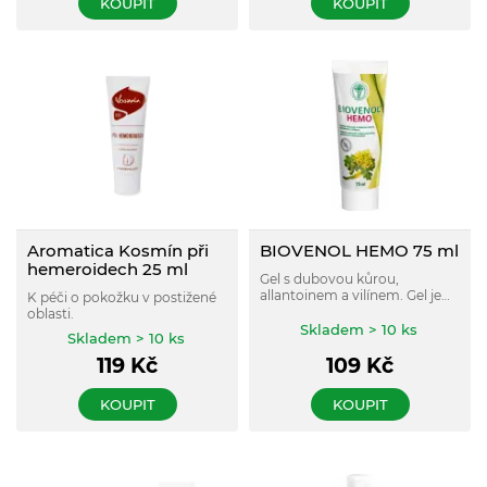
KOUPIT
KOUPIT
pocit komfortu.
Aromatica Kosmín při
BIOVENOL HEMO 75 ml
hemeroidech 25 ml
Gel s dubovou kůrou,
allantoinem a vilínem. Gel je
K péči o pokožku v postižené
určen pro pokožku v okolí
oblasti.
konečníku, která má sklony k
Skladem > 10 ks
Skladem > 10 ks
zarudnutí, svědění a
podráždění. Dermatologicky
119
Kč
109
Kč
testováno.
KOUPIT
KOUPIT