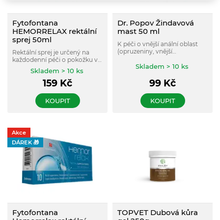
Fytofontana
Dr. Popov Žindavová
HEMORRELAX rektální
mast 50 ml
sprej 50ml
K péči o vnější anální oblast
(opruzeniny, vnější
Rektální sprej je určený na
hemoroidy). Zvláčňuje,
každodenní péči o pokožku v
osvěžuje, stahuje a regeneruje.
Skladem > 10 ks
oblasti konečníku. Pokud není
Skladem > 10 ks
k dispozici voda, lze sprej
159
Kč
99
Kč
použít jako čisticí prostředek.
Příznivě působí při
podráždění, zmírňuje svědění.
KOUPIT
KOUPIT
Akce
DÁREK 🎁
Fytofontana
TOPVET Dubová kůra