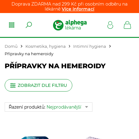
Doprava ZDARMA nad 299 Kč při osobním odběru na
lékárně
Více informací
Domů
Kosmetika, hygiena
Intimní hygiena
Přípravky na hemeroidy
PŘÍPRAVKY NA HEMEROIDY
ZOBRAZIT DLE FILTRU
Řazení produktů:
Nejprodávanější