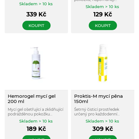
Skladem > 10 ks
zpevňování cév.
Skladem > 10 ks
339
Kč
129
Kč
KOUPIT
KOUPIT
Hemorogel mycí gel
Proktis-M mycí pěna
200 ml
150ml
Mycí gel ošetřující a zklidňující
Šetrný čisticí prostředek
podrážděnou pokožku
určený pro každodenní
intimních partií.
hygienu perianální sliznice,
Skladem > 10 ks
Skladem > 10 ks
který díky zklidňujícímu,
189
Kč
309
Kč
zvláčňujícímu a chladivému
účinku pomáhá pečovat o
citlivou oblast a navozuje