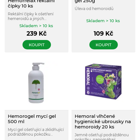
Hemorrelax rektální
gel 250g
čípky 10 ks
Úleva od hemoroidů
Rektální čípky k ošetření
hemeroidů a jiných
Skladem > 10 ks
onemocnění konečníku.
Skladem > 10 ks
Odstraňují krvácení a bolest v
239
Kč
109
Kč
oblasti konečníku, zajišťují
okamžitou úlevu od pálení a
svědění.
KOUPIT
KOUPIT
Hemorogel mycí gel
Hemoral vlhčené
500 ml
hygienické ubrousky na
hemoroidy 20 ks
Mycí gel ošetřující a zklidňující
podrážděnou pokožku
Jemně ošetřují podrážděnou
intimních partií.
pokožku, napomáhají