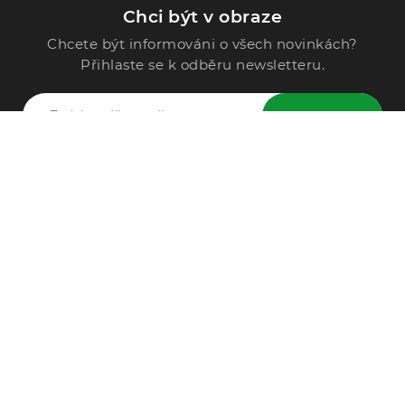
Chci být v obraze
Chcete být informováni o všech novinkách?
Přihlaste se k odběru newsletteru.
ODESLAT
Zavolejte nám
296 567 121
Po - Pá: 9:00 - 15:00
Podle Trati 624/7, 108 00 Praha-10 Malešice, CZ
info@alphega.cz
VŠE O NÁKUPU
Obchodní podmínky
Doprava a platba