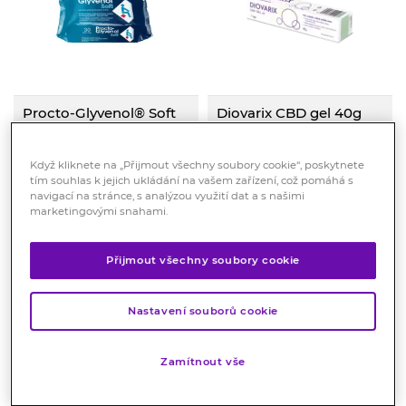
Procto-Glyvenol® Soft
Diovarix CBD gel 40g
30 ks
Péče o pokožku v oblasti
análního otvoru. Obsahuje
Procto-Glyvenol® Soft
extrakt z dubové kůry,
Když kliknete na „Přijmout všechny soubory cookie“, poskytnete
vlhčené ubrousky pro intimní
tužebníku a allantoin s
Skladem > 10 ks
hygienu v anální oblasti
tím souhlas k jejich ukládání na vašem zařízení, což pomáhá s
Skladem > 10 ks
regeneračními účinky.
obsahují výtažek z rostliny
navigací na stránce, s analýzou využití dat a s našimi
Zklidňuje nepříjemné pocity
79
Kč
129
Kč
Ruscus aculeatus, který
marketingovými snahami.
pálení a svědění v oblasti
napomáhá pečovat o pokožku
análního otvoru. Složení je
při pocitu svědění a pálení.
KOUPIT
KOUPIT
podpořeno cannabidiolem.
Dermatologicky testová
Přijmout všechny soubory cookie
Nastavení souborů cookie
Zamítnout vše