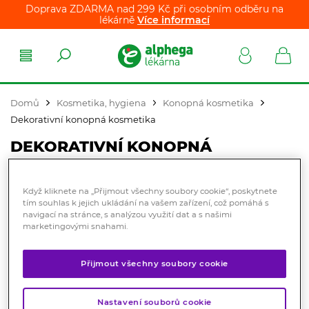
Doprava ZDARMA nad 299 Kč při osobním odběru na
lékárně
Více informací
Domů
Kosmetika, hygiena
Konopná kosmetika
Dekorativní konopná kosmetika
DEKORATIVNÍ KONOPNÁ
KOSMETIKA
Když kliknete na „Přijmout všechny soubory cookie“, poskytnete
tím souhlas k jejich ukládání na vašem zařízení, což pomáhá s
ZOBRAZIT DLE FILTRU
navigací na stránce, s analýzou využití dat a s našimi
marketingovými snahami.
Řazení produktů:
Nejprodávanější
Přijmout všechny soubory cookie
Žádný produkt k zobrazení
Nastavení souborů cookie