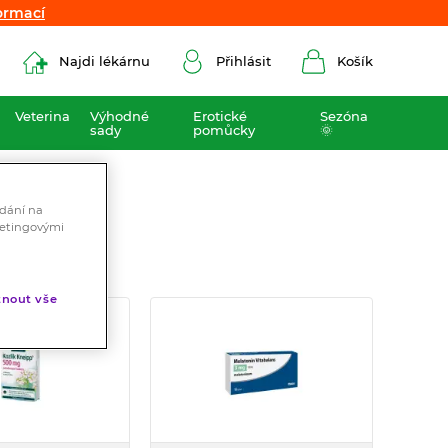
ormací
ormací
Najdi lékárnu
Přihlásit
Košík
Veterina
Výhodné
Erotické
Sezóna
sady
pomůcky
🌞
ádání na
ketingovými
nout vše