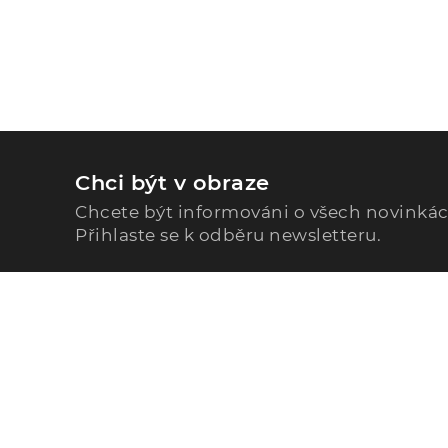
Chci být v obraze
Chcete být informováni o všech novinká
Přihlaste se k odběru newsletteru.
Zavolejte nám
296 567 121
Po - Pá: 9:00 - 15:00
Podle Trati 624/7, 108 00 Praha-10 Malešice, CZ