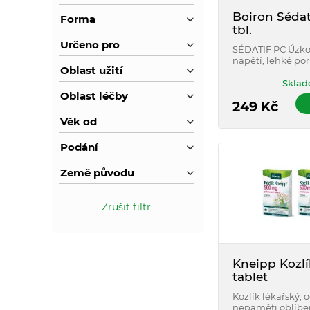
Boiron Sédat
Forma
tbl.
Určeno pro
SÉDATIF PC Úzko
napětí, lehké po
Oblast užití
spánku.
Sklad
Oblast léčby
249
Kč
Věk od
Podání
Země původu
Zrušit filtr
Kneipp Kozlí
tablet
Kozlík lékařský, 
nepaměti oblíbe