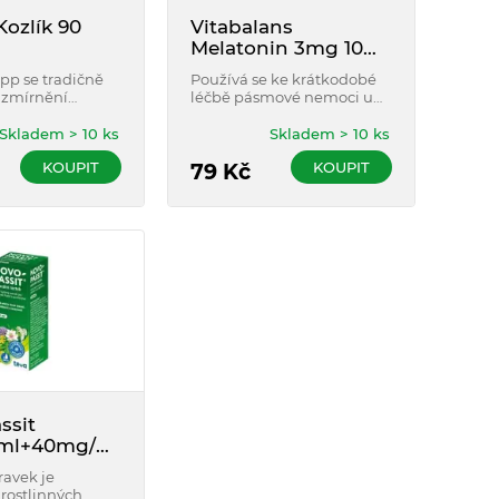
ozlík 90
Vitabalans
Melatonin 3mg 10
tablet
ipp se tradičně
Používá se ke krátkodobé
 zmírnění
léčbě pásmové nemoci u
íznaků
dospělých.
 stresu; k
Skladem > 10 ks
Skladem > 10 ks
ánku. Použití
KOUPIT
KOUPIT
dičního
79
Kč
o léčivého
je založeno
 zkušenosti z
ho použití.
ssit
/ml+40mg/ml
í roztok
ravek je
rostlinných