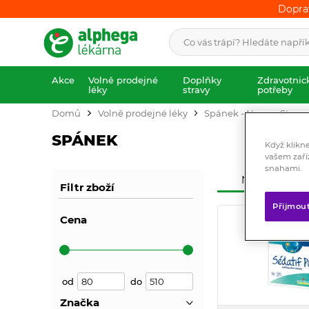
Dopra
Dopra
Akce
Volně prodejné
Doplňky
Zdravotnic
léky
stravy
potřeby
Domů
Volně prodejné léky
Spánek - Nervy - Stres
SPÁNEK
Když klikn
vašem zaří
snahami.
Nejprodávaněj
Filtr zboží
Přijmou
Cena
od
do
Značka