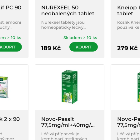
if PC 90
NUREXEEL 50
Kneipp K
neobalených tablet
tablet
st, emoční
Nurexeel tablety jsou
Kozlík Kne
ruchy
homeopatický léčivý
používá ke
přípravek určený ke
lehkých př
zmírnění nervozity, neklidu
psychického
em > 10 ks
Skladem > 10 ks
a mírných obtíží se
podpoře sp
KOUPIT
KOUPIT
spánkem. Vhodný pro
189
Kč
tohoto tra
279
Kč
dospělé, dospívající i děti.
rostlinnéh
přípravku 
výlučně na
dlouhodobé
k 2 x 90
Novo-Passit
Novo-Pa
77,5mg/ml+40mg/ml
77,5mg
perorální roztok
peroráln
od
Léčivý přípravek je
Léčivý příp
200ml
100ml
ný mezi
kombinací rostlinných
kombinací 