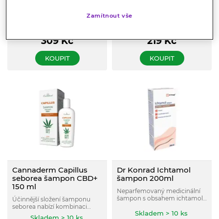
STOP seborei, lupénce a atopii
ve vlasech; při svědění,
Šampon, který snižuje tvorbu
Zamítnout vše
začervenání a šupení vlasové
lupů a zmírňuje svědění,
pokožky; s konopným
Skladem > 10 ks
zklidňuje vlasovou pokožku a
Skladem < 10 ks
extraktem a solí z Mrtvého
dodává jí zdravý vzhled.
moře.
309
Kč
219
Kč
KOUPIT
KOUPIT
Cannaderm Capillus
Dr Konrad Ichtamol
seborea šampon CBD+
šampon 200ml
150 ml
Neparfemovaný medicinální
šampon s obsahem ichtamolu
Účinnější složení šamponu
a s antimikrobiální složkou
seborea nabízí kombinaci
hexamidin. Pro pokožku se
Skladem > 10 ks
konopného extraktu a čistého
Skladem > 10 ks