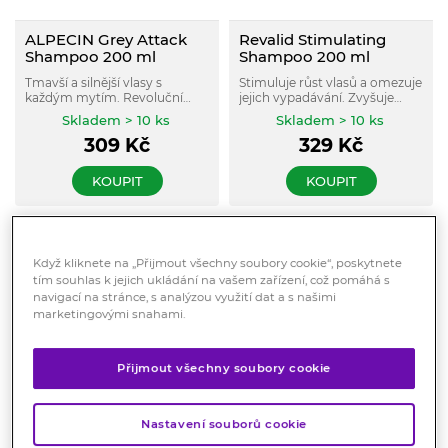
ALPECIN Grey Attack
Revalid Stimulating
Shampoo 200 ml
Shampoo 200 ml
Tmavší a silnější vlasy s
Stimuluje růst vlasů a omezuje
každým mytím. Revoluční
jejich vypadávání. Zvyšuje
šampon proti šedinám a
hustotu vlasů, šetrně myje a
Skladem > 10 ks
Skladem > 10 ks
vypadávání vlasů.
hydratuje. Připravuje pokožku
309
Kč
329
Kč
Patentovaná repigmentační
na aplikaci Revalid® Regrowth
technologie přirozeně a trvale
Serum.
obarví šediny a kofein posílí
KOUPIT
KOUPIT
kořínky vlasů. Pro mladší a
atraktivnější vzhled.
Když kliknete na „Přijmout všechny soubory cookie“, poskytnete
tím souhlas k jejich ukládání na vašem zařízení, což pomáhá s
navigací na stránce, s analýzou využití dat a s našimi
marketingovými snahami.
Přijmout všechny soubory cookie
Cannaderm Capillus
Neutrogena T/Gel Fort
seborea šampon 150ml
šampon pro obzvlášť
Nastavení souborů cookie
svědící pokožku 150ml