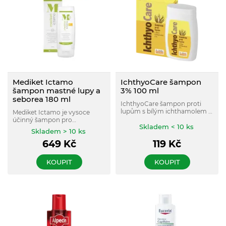
Mediket Ictamo
IchthyoCare šampon
šampon mastné lupy a
3% 100 ml
seborea 180 ml
IchthyoCare šampon proti
lupům s bílým ichthamolem 3
Mediket Ictamo je vysoce
% reguluje nadbytečnou
účinný šampon pro
produkci mazu a tím výrazně
Skladem < 10 ks
ošetřování problémů kůže
Skladem > 10 ks
snížuje svědění pokožky hlavy.
hlavy, které se projevují
649
Kč
119
Kč
podrážděním, svěděním a
nadměrnou tvorbou mazu.
KOUPIT
KOUPIT