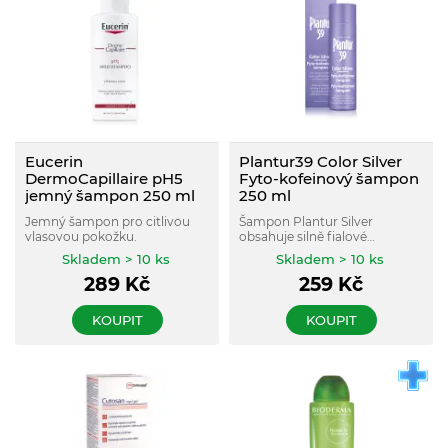
Eucerin
Plantur39 Color Silver
DermoCapillaire pH5
Fyto-kofeinový šampon
jemný šampon 250 ml
250 ml
Jemný šampon pro citlivou
Šampon Plantur Silver
vlasovou pokožku.
obsahuje silně fialové
pigmenty, které zmírňují žlutý
Skladem > 10 ks
Skladem > 10 ks
nadéch na barvených světlých
289
Kč
259
Kč
vlasech.
KOUPIT
KOUPIT