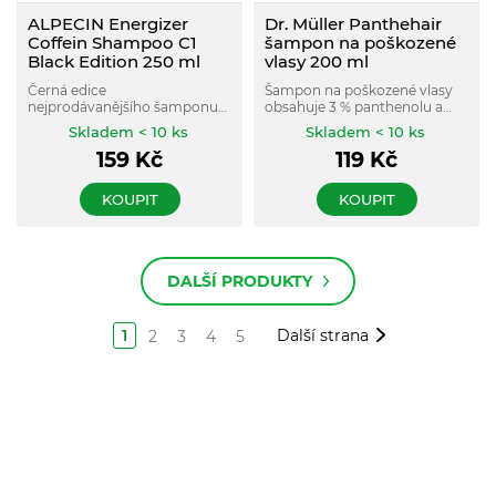
ALPECIN Energizer
Dr. Müller Panthehair
Coffein Shampoo C1
šampon na poškozené
Black Edition 250 ml
vlasy 200 ml
Černá edice
Šampon na poškozené vlasy
nejprodávanějšího šamponu
obsahuje 3 % panthenolu a
pro muže Alpecin Coffein
aktivní látky (kreatin,
Skladem < 10 ks
Skladem < 10 ks
Shampoo C1
hydrolyzovaný pšeničný
159
Kč
119
Kč
protein), které pečují o křehké
vlasy a roztřepené konečky.
KOUPIT
KOUPIT
DALŠÍ PRODUKTY
1
Další strana
2
3
4
5