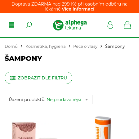
Doprava ZDARMA nad 299 Kč při osobním odběru na
lékárně
Více informací
Domů
Kosmetika, hygiena
Péče o vlasy
Šampony
ŠAMPONY
ZOBRAZIT DLE FILTRU
Řazení produktů:
Nejprodávanější