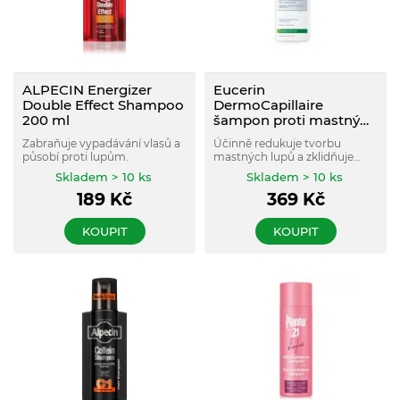
ALPECIN Energizer
Eucerin
Double Effect Shampoo
DermoCapillaire
200 ml
šampon proti mastným
lupům 250 ml
Zabraňuje vypadávání vlasů a
Účinně redukuje tvorbu
působí proti lupům.
mastných lupů a zklidňuje
svědění. Zároveň vlasy a
Skladem > 10 ks
Skladem > 10 ks
vlasovou pokožku šetrně čistí.
189
Kč
369
Kč
KOUPIT
KOUPIT