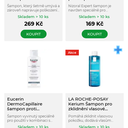
Šampon, který šetrně umývá a
Nizoral Expert šampon je
zároveň napravuje poškození.
navržen speciálně pro
Chrání před tepelnou
mastnou pokožku a poskytuje
Skladem > 10 ks
Skladem > 10 ks
úpravou.
nepřetržitou ochranu před
269
Kč
169
Kč
výskytem mastných lupů a
svěděním. Pomáhá obnovit
zdravý a přirozený stav
KOUPIT
KOUPIT
pokožky hlavy a vlasů.
Akce
Eucerin
LA ROCHE-POSAY
DermoCapillaire
Kerium Šampon pro
šampon proti
zklidnění vlasové
vypadávání vlasů 250 ml
pokožky, jemný 400 ml
Šampon vyvinutý speciálně
Pomáhá zklidnit vlasovou
pro použití v kombinaci s
pokožku, dodává vlasům
Eucerin DermoCapillaire
lehkost, hebkost a lesk. Chrání
Skladem > 10 ks
Skladem > 10 ks