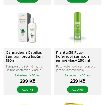
Cannaderm Capillus
Plantur39 Fyto-
šampon proti lupům
kofeinový šampon
150ml
jemné vlasy 250 ml
Šampon pro šetrné mytí a
Fyto-kofeinový šampon pro
účinné ošetřování vlasů a
jemné, lámavé vlasy.
pokožky hlavy. Zmírňuje
Skladem > 10 ks
Skladem > 10 ks
svědění a podráždění vlasové
299
Kč
239
Kč
pokožky, omezuje tvorbu
lupů.
KOUPIT
KOUPIT