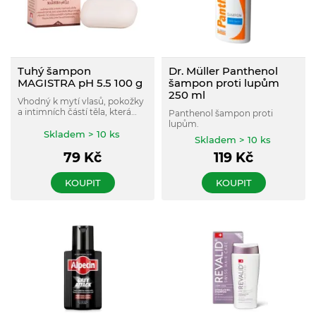
Tuhý šampon
Dr. Müller Panthenol
MAGISTRA pH 5.5 100 g
šampon proti lupům
250 ml
Vhodný k mytí vlasů, pokožky
a intimních částí těla, která
Panthenol šampon proti
nesnáší alkalitu běžných
lupům.
tekutých přípravků.
Skladem > 10 ks
Skladem > 10 ks
79
Kč
119
Kč
KOUPIT
KOUPIT