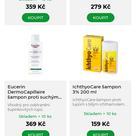
sklonem k šupinatění,
CBD. Exkluzivní péče o
lupence, seborhoickému
359
Kč
279
Kč
zarudlou, svědivou a
ekzému či atopickému
šupinatou pokožku hlavy.
ekzému.
KOUPIT
KOUPIT
Eucerin
IchthyoCare šampon
DermoCapillaire
3% 200 ml
šampon proti suchým
IchthyoCare šampon proti
lupům 250ml
lupům s bílým ichthamolem 3
Vhodný pro odstranění
% reguluje nadbytečnou
šupinkovitých lupů.
produkci mazu a tím výrazně
Skladem > 10 ks
Skladem > 10 ks
snížuje svědění pokožky hlavy.
369
Kč
159
Kč
KOUPIT
KOUPIT