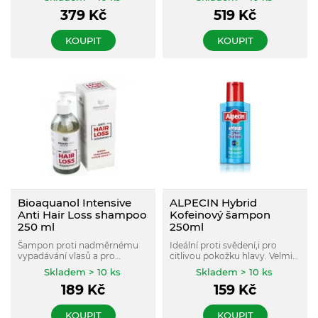
Tonikem proti vypadávání
vlasy i v případě tvrdé vody.
379
Kč
519
Kč
vlasů posiluje vlasové kořínky
tím, že podporuje jejich
energetické zásobování.
KOUPIT
KOUPIT
Bioaquanol Intensive
ALPECIN Hybrid
Anti Hair Loss shampoo
Kofeinový šampon
250 ml
250ml
Šampon proti nadměrnému
Ideální proti svědení,i pro
vypadávání vlasů a pro
citlivou pokožku hlavy. Velmi
aktivaci růstu nových.
jemně čistí a zároveň pečuje.
Skladem > 10 ks
Skladem > 10 ks
189
Kč
159
Kč
KOUPIT
KOUPIT