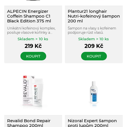
ALPECIN Energizer
Plantur21 longhair
Coffein Shampoo C1
Nutri-kofeinový šampon
Black Edition 375 ml
200 ml
Unikátní kofeinový komplex,
Šampon na vlasy s kofeinem
posiluje vlasové kořínky a
podporuje růst vlasů.
podporuje růst vlasů.
Skladem > 10 ks
Skladem > 10 ks
219
Kč
209
Kč
KOUPIT
KOUPIT
Revalid Bond Repair
Nizoral Expert šampon
Shampoo 200ml
proti lupům 200ml