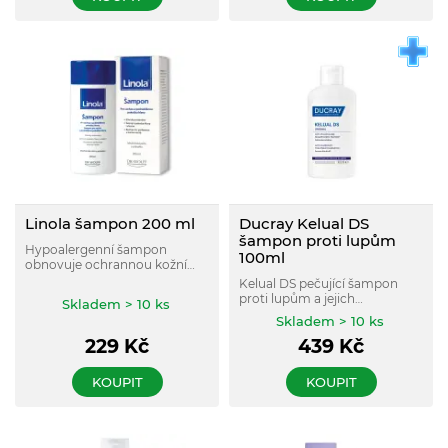
Linola šampon 200 ml
Ducray Kelual DS
šampon proti lupům
Hypoalergenní šampon
100ml
obnovuje ochrannou kožní
bariéru a pomáhá zmírňovat
Kelual DS pečující šampon
suchost.
proti lupům a jejich
Skladem > 10 ks
opakovanému návratu je
Skladem > 10 ks
určený pro péči o závažné a
229
Kč
439
Kč
recidivující formy lupů se
začervenalou a svědící
vlasovou pokožkou a vlasovou
KOUPIT
KOUPIT
pokožkou trpící seboroickou
dermatitidou. Již od prvního
použití zklidňuj