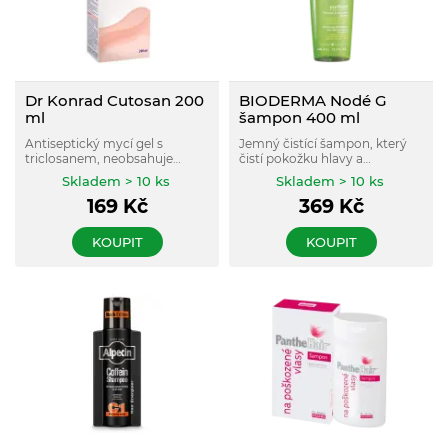
Dr Konrad Cutosan 200
BIODERMA Nodé G
ml
šampon 400 ml
Antiseptický mycí gel s
Jemný čistící šampon, který
triclosanem, neobsahuje
čistí pokožku hlavy a
sodium lauryl sulfát (SLS).
zpomaluje maštění vlasů a
Skladem > 10 ks
Skladem > 10 ks
vlasové pokožky.
169
Kč
369
Kč
KOUPIT
KOUPIT