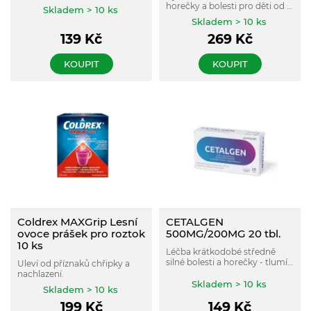
bolesti - bolest hlavy, zubů
horečky a bolesti pro děti od 6
Skladem > 10 ks
nebo svalů.
let. Začíná účinkovat proti
Skladem > 10 ks
horečce už po 15 minutách a
139
Kč
269
Kč
působí až na 8 hodin.
Pomerančová příchuť.
KOUPIT
KOUPIT
Coldrex MAXGrip Lesní
CETALGEN
ovoce prášek pro roztok
500MG/200MG 20 tbl.
10 ks
Léčba krátkodobé středně
silné bolesti a horečky - tlumí
Uleví od příznaků chřipky a
bolest hlavy, zad, zubů i
nachlazení.
menstruační bolesti . Rychlá
Skladem > 10 ks
Skladem > 10 ks
úleva, silný účinek po dobu až
9 hodin . Kombinace 500 mg
199
Kč
149
Kč