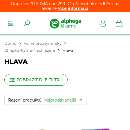
Doprava ZDARMA nad 299 Kč při osobním odběru na
lékárně
Více informací
Domů
Volně prodejné léky
Chřipka-Rýma-Nachlazení
Hlava
HLAVA
ZOBRAZIT DLE FILTRU
Řazení produktů:
Nejprodávanější