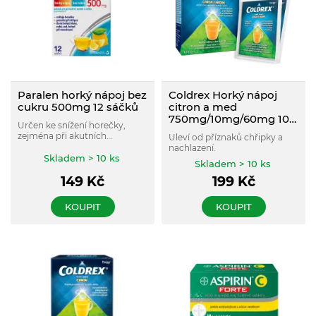
Paralen horký nápoj bez
Coldrex Horký nápoj
cukru 500mg 12 sáčků
citron a med
750mg/10mg/60mg 10
Určen ke snížení horečky,
sáčků
zejména při akutních
Uleví od příznaků chřipky a
infekčních onemocněních,
nachlazení.
jako je chřipka, nachlazení
Skladem > 10 ks
Skladem > 10 ks
nebo jiná infekční
onemocnění.
149
Kč
199
Kč
KOUPIT
KOUPIT