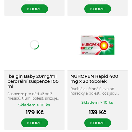
paracetamolu a 200 mg
ibuprofenu.
KOUPIT
KOUPIT
Ibalgin Baby 20mg/ml
NUROFEN Rapid 400
perorální suspenze 100
mg x 20 tobolek
ml
Rychlá a učinná úleva od
horečky a bolesti, což jsou
Suspenze pro děti už od 3
možné reakce po očkování.
měsíců, tlumí bolest, snižuje
Také působí na bolesti hlavy,
Skladem > 10 ks
horečku a zmírňuje zánět
Skladem > 10 ks
zad, zubů, či při menstruaci.
různého původu, bez cukru, s
Obsahuje ibuprofen.
179
Kč
139
Kč
malinovým aroma.
KOUPIT
KOUPIT