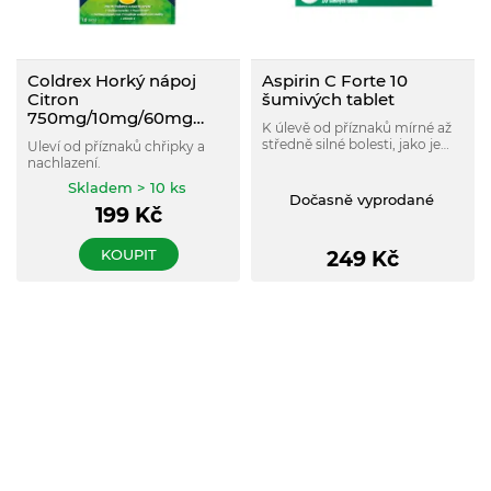
Coldrex Horký nápoj
Aspirin C Forte 10
Citron
šumivých tablet
750mg/10mg/60mg
K úlevě od příznaků mírné až
prášek pro roztok 10 ks
středně silné bolesti, jako je
Uleví od příznaků chřipky a
bolest hlavy, bolest zubů a
nachlazení.
menstruační bolesti.
Skladem > 10 ks
Dočasně vyprodané
199
Kč
KOUPIT
249
Kč