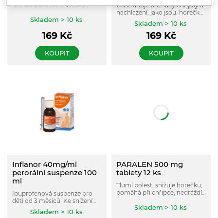
kombinací tří látek, které
Odstraňuje příznaky chřipky a
společně tlumí bolest a snižují
nachlazení, jako jsou: horečka,
horečku.
Skladem > 10 ks
ucpaný nos, bolest hlavy,
Skladem > 10 ks
bolest v krku. Navíc tlumí i
169
Kč
169
Kč
suchý kašel. Pro dospělé a
dospívající od 12 let.
KOUPIT
KOUPIT
Inflanor 40mg/ml
PARALEN 500 mg
perorální suspenze 100
tablety 12 ks
ml
Tlumí bolest, snižuje horečku,
pomáhá při chřipce, nedráždí
Ibuprofenová suspenze pro
žaludek. Vhodný i pro
děti od 3 měsíců. Ke snížení
diabetiky. Pro dospělé,
Skladem > 10 ks
horečky a potlačení bolesti.
Skladem > 10 ks
dospívající a děti od 6 let.
Rychlé vstřebávání pro rychlý