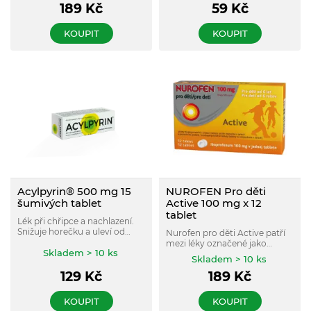
189
Kč
59
Kč
účinek.
KOUPIT
KOUPIT
Acylpyrin® 500 mg 15
NUROFEN Pro děti
šumivých tablet
Active 100 mg x 12
tablet
Lék při chřipce a nachlazení.
Snižuje horečku a uleví od
Nurofen pro děti Active patří
bolesti hlavy, kloubů a svalů
mezi léky označené jako
provázející chřipková
Skladem > 10 ks
analgetika, antipyretika,
Skladem > 10 ks
onemocnění.
nesteroidní antirevmatika (k
129
Kč
189
Kč
tlumení zánětu, bolesti a
horečky). Obsahuje léčivou
látku ibuprofen, která tiší
KOUPIT
KOUPIT
bolest a má protizánětlivé