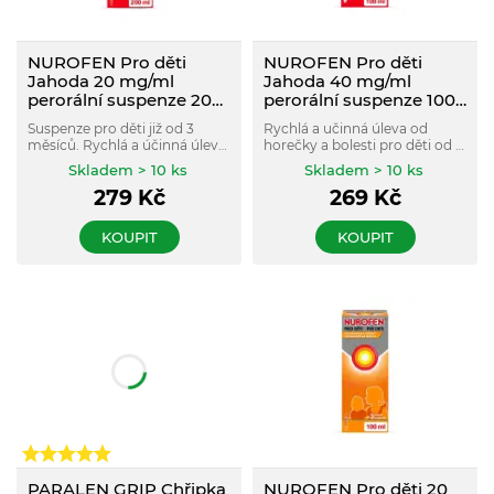
NUROFEN Pro děti
NUROFEN Pro děti
Jahoda 20 mg/ml
Jahoda 40 mg/ml
perorální suspenze 200
perorální suspenze 100
ml
ml
Suspenze pro děti již od 3
Rychlá a učinná úleva od
měsíců. Rychlá a účinná úleva
horečky a bolesti pro děti od 6
od horečky a bolesti. Obsahuje
let. Začíná účinkovat proti
Skladem > 10 ks
Skladem > 10 ks
dávkovací stříkačku pro
horečce už po 15 minutách a
279
Kč
269
Kč
snadné a přesné dávkování.
působí až na 8 hodin.
Jahodová příchuť. Výhodné
Jahodová příchuť.
rodinné balení.
KOUPIT
KOUPIT
PARALEN GRIP Chřipka
NUROFEN Pro děti 20