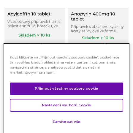
Acylcoffin 10 tablet
Anopyrin 400mg 10
tablet
Vícesložkový přípravek tlumící
bolest a snižující horečku, ve
Přípravek s obsahem kyseliny
kterém účinek kyseliny
acetylsalicylové ve formě
acetylsalicylové zesiluje kofein.
Skladem > 10 ks
pufrovaných tablet tlumí
Skladem > 10 ks
bolest a snižuje horečku, ve
89
Kč
89
Kč
vyšších dávkách má
protizánětlivé účinky.
KOUPIT
KOUPIT
Když kliknete na „Přijmout všechny soubory cookie“, poskytnete
tím souhlas k jejich ukládání na vašem zařízení, což pomáhá s
navigací na stránce, s analýzou využití dat a s našimi
marketingovými snahami.
Přijmout všechny soubory cookie
Nastavení souborů cookie
Zamítnout vše
Saridon 20 tbl.
PARALEN GRIP Chřipka
a kašel 24 tablet
Léčivý přípravek Saridon je