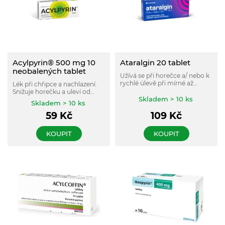
Acylpyrin® 500 mg 10
Ataralgin 20 tablet
neobalených tablet
Užívá se při horečce a/ nebo k
rychlé úlevě při mírné až
Lék při chřipce a nachlazení.
středně silné bolesti.
Snižuje horečku a uleví od
Skladem > 10 ks
bolesti hlavy, kloubů a svalů
Skladem > 10 ks
provázející chřipková
59
Kč
109
Kč
onemocnění.
KOUPIT
KOUPIT