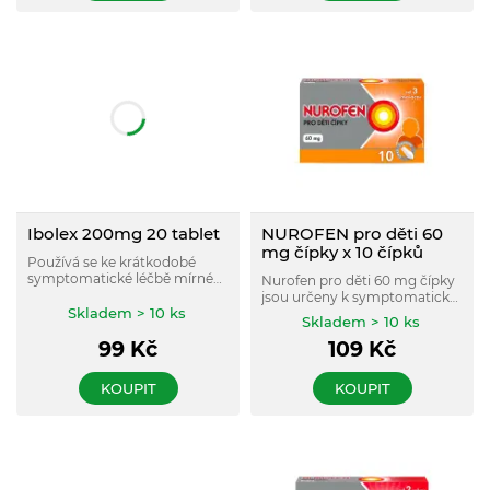
účinky.
Ibolex 200mg 20 tablet
NUROFEN pro děti 60
mg čípky x 10 čípků
Používá se ke krátkodobé
symptomatické léčbě mírné
Nurofen pro děti 60 mg čípky
až středně silné akutní bolesti
jsou určeny k symptomatické
různého původu u dospělých.
Skladem > 10 ks
léčbě: horečky, včetně
Skladem > 10 ks
horečky po očkování, mírné až
99
Kč
109
Kč
středně silné bolesti, jako je
bolest hlavy, bolest zubů,
bolest uší, bolest v krku,
KOUPIT
KOUPIT
bolesti při prořezávání zubů.