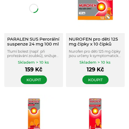
PARALEN SUS Perorální
NUROFEN pro děti 125
suspenze 24 mg 100 ml
mg čípky x 10 čípků
Tlumí bolest (např. při
Nurofen pro děti 125 mg čípky
prořezávání zoubků), snižuje
jsou určeny k symptomatické
horečku, pomáhá při chřipce.
léčbě: horečky (včetně
Skladem > 10 ks
Skladem > 10 ks
Vhodné pro děti od 3 měsíců.
horečnatého stavu po
159
Kč
129
Kč
očkování, horečky
doprovázející nachlazení a
chřipku); mírné až středně
KOUPIT
KOUPIT
silné bolesti jako je bolest
hlavy, bolest zubů, bolest uší
aj.