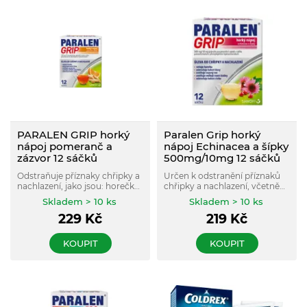
PARALEN GRIP horký
Paralen Grip horký
nápoj pomeranč a
nápoj Echinacea a šípky
zázvor 12 sáčků
500mg/10mg 12 sáčků
Odstraňuje příznaky chřipky a
Určen k odstranění příznaků
nachlazení, jako jsou: horečka,
chřipky a nachlazení, včetně
ucpaný nos, bolest hlavy,
horečky, bolesti při zánětu
Skladem > 10 ks
Skladem > 10 ks
bolest v krku. Neobsahuje
vedlejších nosních dutin,
229
Kč
219
Kč
cukr. Nezpůsobuje ospalost.
bolesti hlavy, bolesti v krku a
Bez umělých barviv. Pro
bolesti svalů a kloubů.
dospělé a dospívající od 12 let.
KOUPIT
KOUPIT