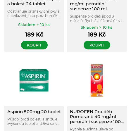
a bolest 24 tablet
mg/ml perorální
suspenze 100 ml
Odstraňuje příznaky chřipky a
nachlazení, jako jsou: horečka,
Suspenze pro děti již od 3
ucpaný nos, bolest hlavy,
měsíců. Rychlá a účinná úleva
bolest v krku. Díky kofeinu
Skladem > 10 ks
od horečky a bolesti. Obsahuje
Skladem > 10 ks
působí také proti únavě a
dávkovací stříkačku pro
ospalosti. Pro dospělé a
189
Kč
189
Kč
snadné a přesné dávkování.
dospívající od 12 let.
Má pomerančovou příchuť.
KOUPIT
KOUPIT
Aspirin 500mg 20 tablet
NUROFEN Pro děti
Pomeranč 40 mg/ml
Působí proti bolesti a snižuje
perorální suspenze 100
zvýšenou teplotu. Užívá se k
ml
léčbě mírné až středně silné
Rychlá a učinná úleva od