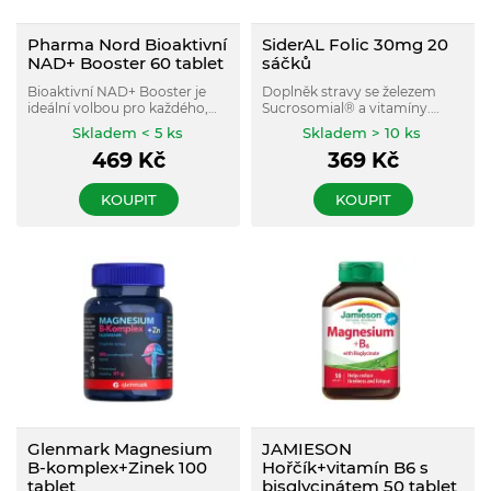
Pharma Nord Bioaktivní
SiderAL Folic 30mg 20
NAD+ Booster 60 tablet
sáčků
Bioaktivní NAD+ Booster je
Doplněk stravy se železem
ideální volbou pro každého,
Sucrosomial® a vitamíny.
kdo chce podpořit svou
Obsahuje lehce vstřebatelné
Skladem < 5 ks
Skladem > 10 ks
energii a celkové zdraví!
železo Sucrosomial®, které
469
Kč
369
Kč
nezatěžuje žaludek.
KOUPIT
KOUPIT
Glenmark Magnesium
JAMIESON
B-komplex+Zinek 100
Hořčík+vitamín B6 s
tablet
bisglycinátem 50 tablet