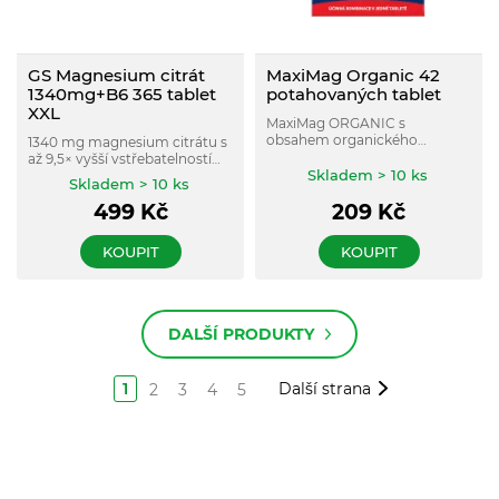
GS Magnesium citrát
MaxiMag Organic 42
1340mg+B6 365 tablet
potahovaných tablet
XXL
MaxiMag ORGANIC s
obsahem organického
1340 mg magnesium citrátu s
hořčíku ve formě bisglycinátu
až 9,5× vyšší vstřebatelností
hořečnatého s vysokou
Skladem > 10 ks
díky organické formě hořčíku
Skladem > 10 ks
biologickou dostupností.
v porovnání s běžně
Tablety využívají systém
499
Kč
209
Kč
dostupnými oxidy.
postupného uvolňování MRS.
KOUPIT
KOUPIT
DALŠÍ PRODUKTY
1
Další strana
2
3
4
5