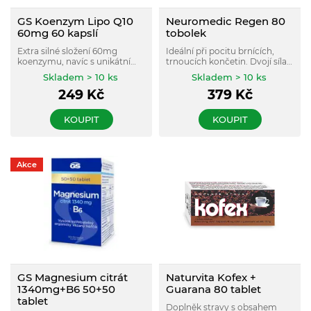
GS Koenzym Lipo Q10
Neuromedic Regen 80
60mg 60 kapslí
tobolek
Extra silné složení 60mg
Ideální při pocitu brnících,
koenzymu, navíc s unikátní
trnoucích končetin. Dvojí síla
technologií liposomálního
vitaminů B pro správnou
Skladem > 10 ks
Skladem > 10 ks
vstřebávání pro 9× vyšší
funkci nervů a resveratrolu z
249
Kč
379
Kč
vstřebatelnost než běžný
vinné révy chránící nervy před
koenzym Q10.
škodlivinami.
KOUPIT
KOUPIT
Akce
GS Magnesium citrát
Naturvita Kofex +
1340mg+B6 50+50
Guarana 80 tablet
tablet
Doplněk stravy s obsahem