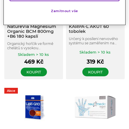
Zamítnout vše
NatureVia Magnesium
KARPA-L AKUT 60
Organic BCM 800mg
tobolek
+B6 180 kapslí
Určený k posílení nervového
systému se zaměřením na
Organický hořčík ve formě
oblast ruky. Přispívá ke
chelátů s vysokou
správnému prokrvení.
Skladem > 10 ks
vstřebatelností pomáhá
Skladem > 10 ks
snižovat únavu, zlepšuje
469
Kč
319
Kč
funkci nervového systému a
podporuje zdraví kostí a zubů.
Obohacen o vitamín B6 v
KOUPIT
KOUPIT
aktivní formě P5P.
Akce