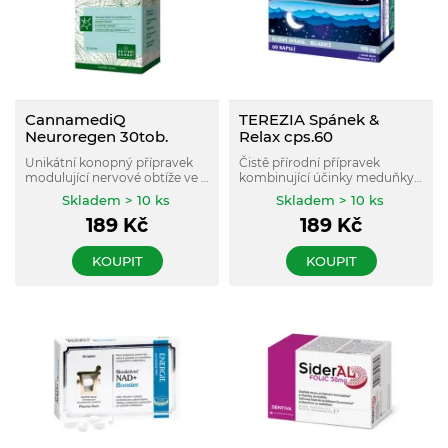
CannamediQ
TEREZIA Spánek &
Neuroregen 30tob.
Relax cps.60
Unikátní konopný přípravek
Čistě přírodní přípravek
modulující nervové obtíže ve 3
kombinující účinky meduňky
směrech. Kozlík redukuje stres
lékařské, kozlíku lékařského,
Skladem > 10 ks
Skladem > 10 ks
a zkvalitňuje spánek, bacopa
mučenky a levandule, které
189
Kč
189
Kč
omezuje záchvaty třeštění
podporují zdravé usínání.
hlavy.
KOUPIT
KOUPIT