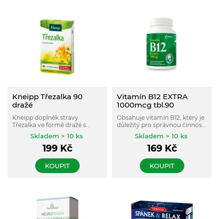
Kneipp Třezalka 90
Vitamín B12 EXTRA
dražé
1000mcg tbl.90
Kneipp doplněk stravy
Obsahuje vitamín B12, který je
Třezalka ve formě dražé s
důležitý pro správnou činnost
přírodními výtažky z kvetoucí
nervové soustavy, psychickou
Skladem > 10 ks
Skladem > 10 ks
nati třezalky tečkované má
činnost a snižuje míru únavy a
199
Kč
169
Kč
pozitivní vliv na zvládání
vyčerpání.
každodenních starostí.
KOUPIT
KOUPIT