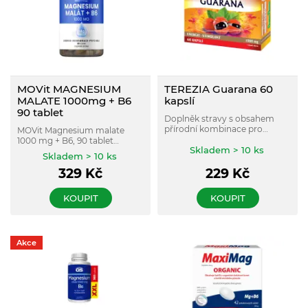
MOVit MAGNESIUM
TEREZIA Guarana 60
MALATE 1000mg + B6
kapslí
90 tablet
Doplněk stravy s obsahem
přírodní kombinace pro
MOVit Magnesium malate
podporu energie a vitality.
1000 mg + B6, 90 tablet
Skladem > 10 ks
obsahuje organickou formu
Skladem > 10 ks
hořčíku malát hořečnatý a 97
329
Kč
229
Kč
mg elementárního hořčíku v 1
tabletě.
KOUPIT
KOUPIT
Akce