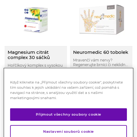
Magnesium citrát
Neuromedic 60 tobolek
complex 30 sáčků
Mravenčí vám nervy?
Regenerujte brnící či neklidné
Hořčíkový komplex s vysokou
končetiny, nervový systém i
biologickou dostupností
zhoršenou citlivost nervů
Skladem > 10 ks
doplněný o zinek a selen.
Skladem > 10 ks
vitaminy skupiny B s kyselinou
Když kliknete na „Přijmout všechny soubory cookie“, poskytnete
alfa-lipoovou.
159
Kč
469
Kč
tím souhlas k jejich ukládání na vašem zařízení, což pomáhá s
navigací na stránce, s analýzou využití dat a s našimi
KOUPIT
KOUPIT
marketingovými snahami.
Přijmout všechny soubory cookie
Nastavení souborů cookie