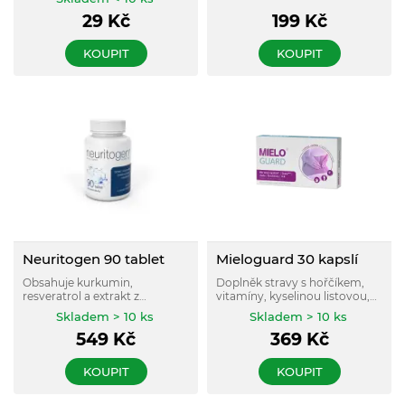
mučenky.
29
Kč
199
Kč
KOUPIT
KOUPIT
Neuritogen 90 tablet
Mieloguard 30 kapslí
Obsahuje kurkumin,
Doplněk stravy s hořčíkem,
resveratrol a extrakt z
vitamíny, kyselinou listovou,
mangovníku indického a
uridinem a cytidinem, které
Skladem > 10 ks
Skladem > 10 ks
vitamínů B2, B6. Napomáhá k
podporují normální činnost
549
Kč
369
Kč
normální činnosti nervové
nervové soustavy a funkci
soustavy i k psychické
svalů.
pohodě.
KOUPIT
KOUPIT