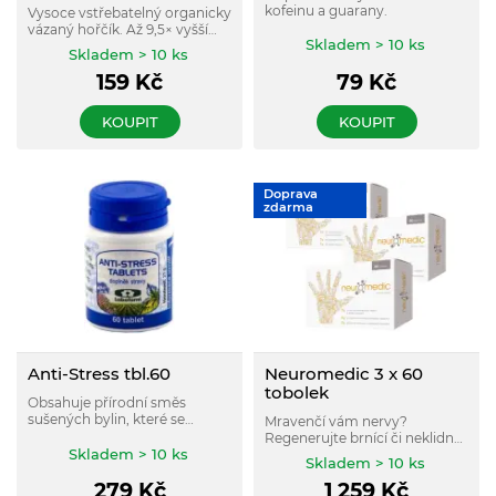
kofeinu a guarany.
Vysoce vstřebatelný organicky
vázaný hořčík. Až 9,5× vyšší
Skladem > 10 ks
vstřebatelnost v porovnání s
Skladem > 10 ks
běžně dostupnými oxidy,
159
Kč
79
Kč
chloridy nebo uhličitany
KOUPIT
KOUPIT
Doprava
zdarma
Anti-Stress tbl.60
Neuromedic 3 x 60
tobolek
Obsahuje přírodní směs
sušených bylin, které se
Mravenčí vám nervy?
používají k uklidnění
Regenerujte brnící či neklidné
organismu a k nastolení
Skladem > 10 ks
končetiny, nervový systém i
Skladem > 10 ks
psychické rovnováhy.
zhoršenou citlivost nervů
279
Kč
1 259
Kč
vitaminy skupiny B s kyselinou