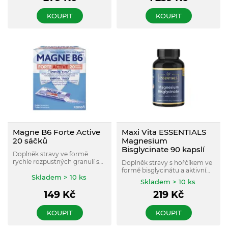
alfa-lipoovou.
KOUPIT
KOUPIT
Magne B6 Forte Active
Maxi Vita ESSENTIALS
20 sáčků
Magnesium
Bisglycinate 90 kapslí
Doplněk stravy ve formě
rychle rozpustných granulí s
Doplněk stravy s hořčíkem ve
citrónovou příchutí, který
formě bisglycinátu a aktivní
obsahuje hořčík a vitamín B6,
Skladem > 10 ks
formou vitaminu B6, určený k
Skladem > 10 ks
které přispívají ke snížení
doplnění příjmu hořčíku s
únavy a vyčerpání.
149
Kč
219
Kč
dobrou vstřebatelností.
KOUPIT
KOUPIT