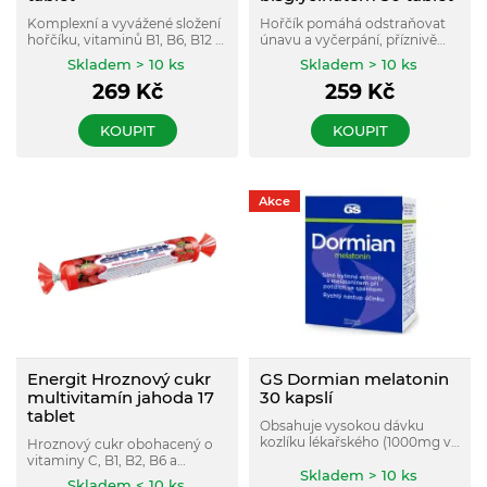
Komplexní a vyvážené složení
Hořčík pomáhá odstraňovat
hořčíku, vitaminů B1, B6, B12 a
únavu a vyčerpání, příznivě
zinku. Vhodný při příznacích
ovlivňuje psychickou
Skladem > 10 ks
Skladem > 10 ks
únavy a vyčerpání, při vyšší
rovnováhu, optimální činnost
269
Kč
259
Kč
psychické a fyzické zátěži, při
nervového systému a správné
nervovém vypětí.
svalové napětí.
KOUPIT
KOUPIT
Akce
Energit Hroznový cukr
GS Dormian melatonin
multivitamín jahoda 17
30 kapslí
tablet
Obsahuje vysokou dávku
kozlíku lékařského (1000mg v
Hroznový cukr obohacený o
denní dávce) a vysoké dávky
vitaminy C, B1, B2, B6 a
extraktů meduňky, chmele a
Skladem > 10 ks
kyselinu pantothenovou.
Skladem < 10 ks