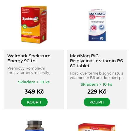
Walmark Spektrum
MaxiMag BiG
Energy 90 tbl
Bisglycinát + vitamin B6
60 tablet
Prémiový, komplexní
multivitamin s minerály,
Hořčík ve formě bisglycinátu s
koenzymem Q10 a vitaminem
vitaminem B6 pro doplnění při
B6 pro udržení energie.
Skladem > 10 ks
večerní relaxaci, podporu
Skladem > 10 ks
Obsahuje 100% doporučené
psychické pohody a snížení
denní dávky vitaminů a
349
Kč
229
Kč
únavy.
minerálů již v 1 tabletě denně.
KOUPIT
KOUPIT