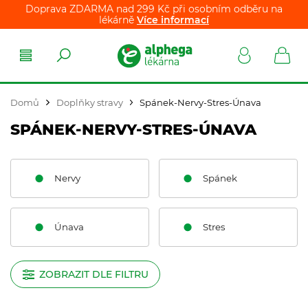
Doprava ZDARMA nad 299 Kč při osobním odběru na
lékárně
Více informací
Domů
Doplňky stravy
Spánek-Nervy-Stres-Únava
SPÁNEK-NERVY-STRES-ÚNAVA
Nervy
Spánek
Únava
Stres
ZOBRAZIT DLE FILTRU