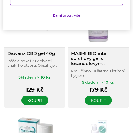
Zamítnout vše
Diovarix CBD gel 40g
MASMI BIO intimní
sprchový gel s
Péče o pokožku v oblasti
levandulovým
análního otvoru. Obsahuje
éterickým olejem 250
extrakt z dubové kůry,
Pro účinnou a šetrnou intimní
ml
tužebníku a allantoin s
hygienu.
Skladem > 10 ks
regeneračními účinky.
Skladem > 10 ks
Zklidňuje nepříjemné pocity
pálení a svědění v oblasti
129
Kč
179
Kč
análního otvoru. Složení je
podpořeno cannabidiolem.
KOUPIT
KOUPIT
Dermatologicky testová