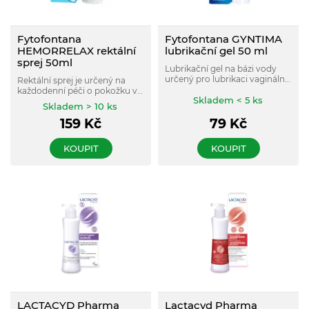
Fytofontana
Fytofontana GYNTIMA
HEMORRELAX rektální
lubrikační gel 50 ml
sprej 50ml
Lubrikační gel na bázi vody
určený pro lubrikaci vaginální
Rektální sprej je určený na
sliznice napomáhá zvýšit
každodenní péči o pokožku v
sexuální prožitek.
Skladem < 5 ks
oblasti konečníku. Pokud není
Skladem > 10 ks
k dispozici voda, lze sprej
159
Kč
79
Kč
použít jako čisticí prostředek.
Příznivě působí při
podráždění, zmírňuje svědění.
KOUPIT
KOUPIT
LACTACYD Pharma
Lactacyd Pharma