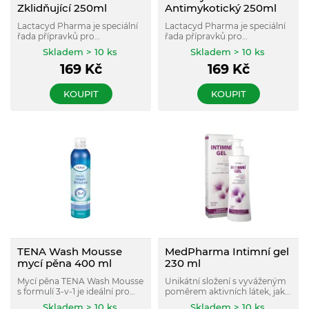
Zklidňující 250ml
Antimykotický 250ml
Lactacyd Pharma je speciální
Lactacyd Pharma je speciální
řada přípravků pro
řada přípravků pro
každodenní intimní hygienu
každodenní intimní hygienu
Skladem > 10 ks
Skladem > 10 ks
obohacená o přírodní účinné
obohacená o přírodní účinné
169
Kč
169
Kč
složky s léčebným přínosem.
složky s léčebným přínosem.
KOUPIT
KOUPIT
TENA Wash Mousse
MedPharma Intimní gel
mycí pěna 400 ml
230 ml
Mycí pěna TENA Wash Mousse
Unikátní složení s vyváženým
s formulí 3-v-1 je ideální pro
poměrem aktivních látek, jako
čištění, regeneraci a ochranu i
je bakteriální lyzát, kyselina
Skladem > 10 ks
Skladem > 10 ks