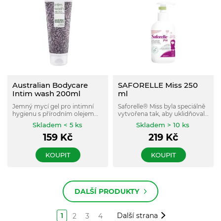
Australian Bodycare
SAFORELLE Miss 250
Intim wash 200ml
ml
Jemný mycí gel pro intimní
Saforelle® Miss byla speciálně
hygienu s přírodním olejem
vytvořena tak, aby uklidňovala
tea Tree z čajovníku
a respektovala citlivou
Skladem < 5 ks
Skladem > 10 ks
australského a kyselinou
pokožku malých děvčátek.
159
Kč
219
Kč
mléčnou.
Tato čisticí péče s přírodními
výtažky z Arctium Lappa a
ibišku je vhodná pro denní
KOUPIT
KOUPIT
péči o tělo i intimní partie.
DALŠÍ PRODUKTY
1
Další strana
2
3
4