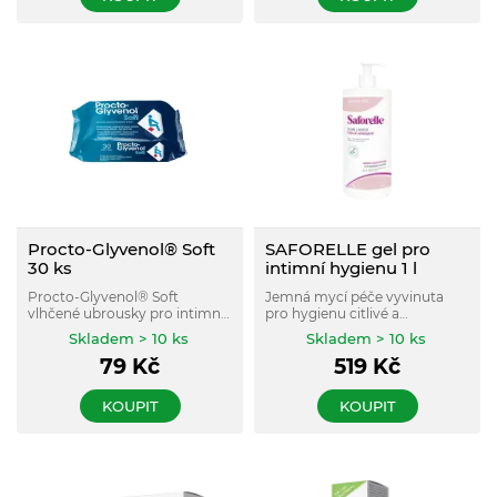
Procto-Glyvenol® Soft
SAFORELLE gel pro
30 ks
intimní hygienu 1 l
Procto-Glyvenol® Soft
Jemná mycí péče vyvinuta
vlhčené ubrousky pro intimní
pro hygienu citlivé a
hygienu v anální oblasti
podrážděné pokožky
Skladem > 10 ks
Skladem > 10 ks
obsahují výtažek z rostliny
intimních partií i celého těla.
79
Kč
519
Kč
Ruscus aculeatus, který
Bez obsahu mýdla pro
napomáhá pečovat o pokožku
každodenní hygienu i při
při pocitu svědění a pálení.
podráždění.
KOUPIT
KOUPIT