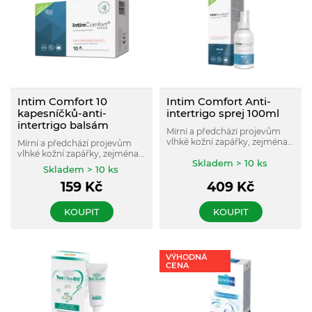
Intim Comfort 10
Intim Comfort Anti-
kapesníčků-anti-
intertrigo sprej 100ml
intertrigo balsám
Mírní a předchází projevům
vlhké kožní zapářky, zejména v
Mírní a předchází projevům
oblasti vnitřní strany stehen a
vlhké kožní zapářky, zejména v
genitálií, pod prsy či v
Skladem > 10 ks
oblasti vnitřní strany stehen a
Skladem > 10 ks
záhybech kůže.
genitálií, pod prsy či v
159
Kč
409
Kč
záhybech kůže.
KOUPIT
KOUPIT
VÝHODNÁ
CENA