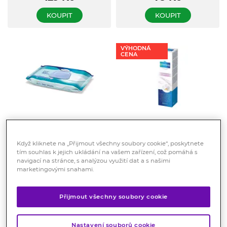
KOUPIT
KOUPIT
VÝHODNÁ
CENA
TENA Wet Wipes -
Gyntima Whitening
vlhčené ubrousky 48 ks
krém 50 ml
Když kliknete na „Přijmout všechny soubory cookie“, poskytnete
tím souhlas k jejich ukládání na vašem zařízení, což pomáhá s
Vlhčené ubrousky TENA Wet
Whitening krém pro bělení
Wipes s formulí 3-v-1 jsou
intimních partií.
navigací na stránce, s analýzou využití dat a s našimi
určené pro čištění, regeneraci
marketingovými snahami.
Skladem > 10 ks
Skladem > 10 ks
a ochranu i nejjemnější
119
Kč
359
Kč
pokožky osob s inkontinencí.
Alternativa mýdla a vody a
Přijmout všechny soubory cookie
ošetřujících přípravků.
KOUPIT
KOUPIT
Neoplachuje se.
Nastavení souborů cookie