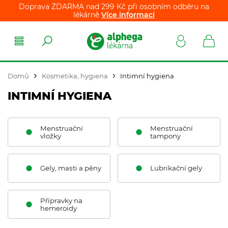
Doprava ZDARMA nad 299 Kč při osobním odběru na
lékárně
Více informací
Domů
Kosmetika, hygiena
Intimní hygiena
INTIMNÍ HYGIENA
Menstruační
Menstruační
vložky
tampony
Gely, masti a pěny
Lubrikační gely
Přípravky na
hemeroidy