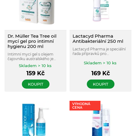
Dr. Müller Tea Tree oil
Lactacyd Pharma
mycí gel pro intimní
Antibakteriální 250 ml
hygienu 200 ml
Lactacyd Pharma je speciální
řada přípravků pro
Intimní mycí gel s olejem
každodenní intimní hygienu
čajovníku australského je
obohacená o přírodní účinné
Skladem > 10 ks
vhodný pro každodenní
Skladem > 10 ks
složky s léčebným přínosem.
hygienu vnějších pohlavních
159
Kč
169
Kč
orgánů.
KOUPIT
KOUPIT
VÝHODNÁ
CENA