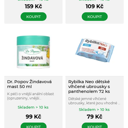
nejjemnější pokožky osob s
hyaluronová, panthenol,
159
Kč
109
Kč
inkontinencí. Alternativa
allantoin, kyselina mléčná a
mýdla a vody a ošetřujících
jemné mycí složky, čistí a
přípravků. Neoplachuje se.
přináší naprosto jedinečný
KOUPIT
KOUPIT
komfort a pocit svěžesti v
intimní oblasti.
Dr. Popov Žindavová
Rybilka Neo dětské
mast 50 ml
vlhčené ubrousky s
panthenolem 72 ks
K péči o vnější anální oblast
(opruzeniny, vnější
Dětské jemné vlhčené
hemoroidy). Zvláčňuje,
ubrousky, které jsou vhodné k
osvěžuje, stahuje a regeneruje.
Skladem > 10 ks
odstraněné nečistot po stolici
Skladem > 10 ks
a moči při přebalování
99
Kč
79
Kč
miminek.
KOUPIT
KOUPIT