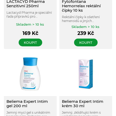
LACTACYD Pharma
Fytofontana
Senzitivní 250ml
Hemorrelax rektální
čípky 10 ks
Lactacyd Pharma je speciální
řada přípravků pro
Rektální čípky k ošetření
každodenní intimní hygienu
hemeroidů a jiných
obohacená o přírodní účinné
Skladem > 10 ks
onemocnění konečníku.
Skladem > 10 ks
složky s léčebným přínosem.
Odstraňují krvácení a bolest v
169
Kč
239
Kč
oblasti konečníku, zajišťují
okamžitou úlevu od pálení a
svědění.
KOUPIT
KOUPIT
Beliema Expert Intim
Beliema Expert Intim
gel 200 ml
krém 30 ml
Jemný mycí gel s unikátním
Jemný, zklidňující krém s