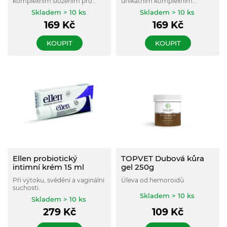
komplexním složením pro
unikátním komplexním
pravidelnou péči o intimní
složením pro pravidelnou
Skladem > 10 ks
Skladem > 10 ks
partie při zvýšeném riziku
intimní péči při zvýšeném
169
Kč
169
Kč
kvasinkové nebo bakteriální
riziku kvasinkové nebo
infekce.
bakteriální infekce.
KOUPIT
KOUPIT
Ellen probiotický
TOPVET Dubová kůra
intimní krém 15 ml
gel 250g
Při výtoku, svědění a vaginální
Úleva od hemoroidů
suchosti.
Skladem > 10 ks
Skladem > 10 ks
279
Kč
109
Kč