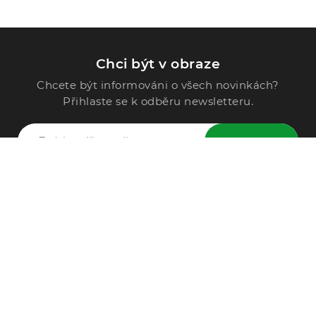
Chci být v obraze
Chcete být informováni o všech novinkách?
Přihlaste se k odběru newsletteru.
ODESLAT
Zavolejte nám
296 567 121
Po - Pá: 9:00 - 15:00
Podle Trati 624/7, 108 00 Praha-10 Malešice, CZ
info@alphega.cz