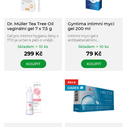
Dr. Müller Tea Tree Oil
Gyntima intimní mycí
vaginální gel 7 x 7,5 g
gel 200 ml
Gel pro intimní hygienu ženy s
Intimní mycí gel s
TTO je určen k péči o vnější
antibakteriálními,
pohlavní orgány ženy.
antimykotickými a
Skladem > 10 ks
Skladem > 10 ks
protizánětlivými účinky.
299
Kč
79
Kč
KOUPIT
KOUPIT
Akce
DÁREK 🎁