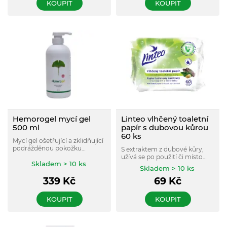
KOUPIT
KOUPIT
Hemorogel mycí gel
Linteo vlhčený toaletní
500 ml
papír s dubovou kůrou
60 ks
Mycí gel ošetřující a zklidňující
podrážděnou pokožku
S extraktem z dubové kůry,
intimních partií.
užívá se po použití či místo
Skladem > 10 ks
toaletního papíru pro pocit
Skladem > 10 ks
čistoty a svěžesti a pro
339
Kč
69
Kč
kvalitnější hygienu.
KOUPIT
KOUPIT