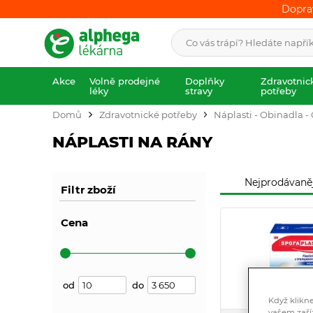
Dopra
Dopra
Akce
Volně prodejné
Doplňky
Zdravotnic
léky
stravy
potřeby
Domů
Zdravotnické potřeby
Náplasti - Obinadla -
NÁPLASTI NA RÁNY
Nejprodávaněj
Filtr zboží
Cena
od
do
Když klikn
vašem zaří