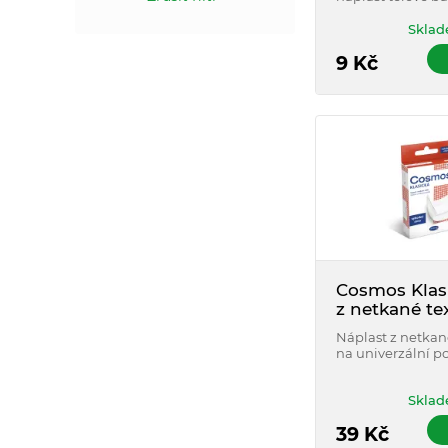
polštářkem.
Sklad
9
Kč
Cosmos Klas
z netkané tex
cm x 1 m
Náplast z netkané
na univerzální po
metrovém návinu
na nastříhání.
Sklad
39
Kč