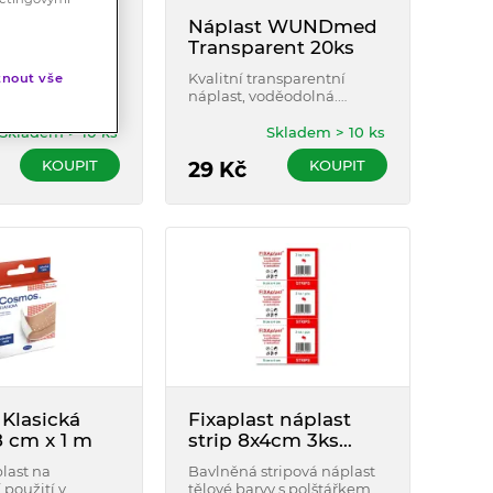
Klasická
Náplast WUNDmed
 6 cm x 1 m
Transparent 20ks
plast na
Kvalitní transparentní
nout vše
 použití v
náplast, voděodolná.
návinu, určena
Náplasti jsou průhledné,
ní.
diskrétní, skvěle přilnavé a
Skladem > 10 ks
Skladem > 10 ks
prodyšné. Balení obsahuje
KOUPIT
KOUPIT
20ks ve čtyřech velikostech.
29
Kč
Klasická
Fixaplast náplast
 8 cm x 1 m
strip 8x4cm 3ks
dělená
plast na
Bavlněná stripová náplast
 použití v
tělové barvy s polštářkem.