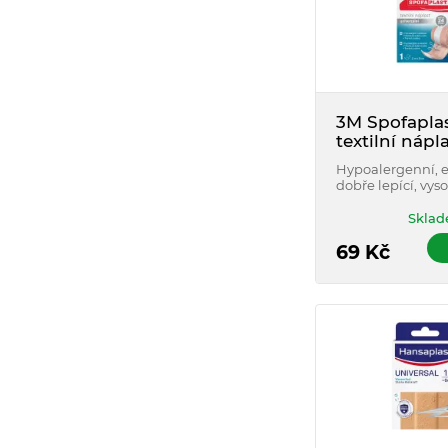
3M Spofaplas
textilní nápl
x 1 m
Hypoalergenní, e
dobře lepící, vys
trvanlivá, odolná
obsahu latexu.
Sklad
69
Kč