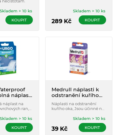
a nečistotám.
Skladem > 10 ks
Skladem > 10 ks
KOUPIT
KOUPIT
289
Kč
terproof
Medrull náplasti k
lná náplast
odstranění kuřího
m Nová 5ks
oka 6ks
 náplast na
Náplasti na odstranění
vrchových ran,
kuřího oka, Jsou účinné na
í při
kuří oka a mozoly.
ém kontaktu s
Skladem > 10 ks
Skladem > 10 ks
KOUPIT
KOUPIT
39
Kč