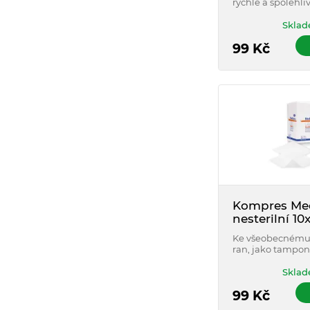
rychlé a spolehli
dětí i dospělých.
Sklad
99
Kč
Kompres Me
nesterilní 1
100 ks
Ke všeobecnému 
ran, jako tampon
kompres při amb
a stacionárních z
Sklad
99
Kč