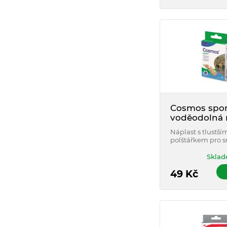
Cosmos spor
voděodolná 
19x72mm 20 
Náplast s tlustší
polštářkem pro s
citlivosti rány na 
Určena nejen pr
Sklad
sportovce.
49
Kč