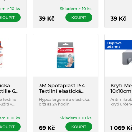
metrovém návinu, určena
metrovém 
na nastříhání.
na nastříhá
em > 10 ks
Skladem > 10 ks
KOUPIT
KOUPIT
39
Kč
39
Kč
Doprava
zdarma
ická
3M Spofaplast 154
Krytí Me
tilie 6
Textilní elastická
10x10cm
náplast 1m x 6cm
 textilie
Hypoalergenní a elastická,
Antimikrob
užití v
drží až 24 hodin.
krytí určen
, určena
slabě až st
exudujících
em > 10 ks
Skladem > 10 ks
chronickýc
známkami 
KOUPIT
KOUPIT
69
Kč
1 069
K