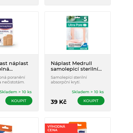
ast náplast
Náplast Medrull
lná
samolepicí sterilní
l 10 ks
6x7cm 5ks
bná poranění
Samolepící sterilní
a nečistotám.
absorpční krytí.
Skladem > 10 ks
Skladem > 10 ks
KOUPIT
KOUPIT
39
Kč
VÝHODNÁ
CENA