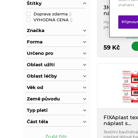
Štítky
snahami.
3M Spofapla
náplast fixač
Doprava zdarma
(
)
25 mm
VÝHODNÁ CENA
(
)
Hypoalergenní,
Přijmou
perforovaná a ela
Značka
citlivou pokožku,
transparentní ma
Sklad
Forma
rozměr 2,5 cm × 5
1 ks
59
Kč
Určeno pro
Oblast užití
Oblast léčby
Věk od
Země původu
Typ pleti
FIXAplast tex
Část těla
náplast s
polštářkem 
Textilní bavlněná
ks
Zrušit filtr
náplast tělové ba