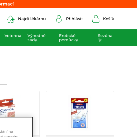
ormací
ormací
Najdi lékárnu
Přihlásit
Košík
Veterina
Výhodné
Erotické
Sezóna
sady
pomůcky
🌞
ádání na
ketingovými