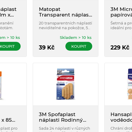
áplast
Matopat
3M Micr
1m x
Transparent náplast
papírov
20 ks
bílá 2.5
oranění
20 transparentních náplastí
Šetrná a p
1530-1 1
stotám.
neviditelné na pokožce, 5
ideální pro
různých velikostí.
pokožku, k
a přiléhá n
em > 10 ks
Skladem > 10 ks
Perfektní p
KOUPIT
KOUPIT
39
Kč
fixaci obva
229
Kč
3M Spofaplast
Hansapl
 x 85
náplasti Rodinný
voděodo
mix 24ks
universa
plast pro
Sada 24 náplastí v různých
Chrání dro