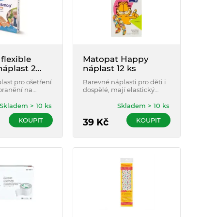
flexible
Matopat Happy
náplast 2
náplast 12 ks
i 20ks
last pro ošetření
Barevné náplasti pro děti i
oranění na
dospělé, mají elastický
 prstech.
mikroporézní povrch, který
umožňuje pokožce dýchat.
Skladem > 10 ks
Skladem > 10 ks
KOUPIT
KOUPIT
39
Kč