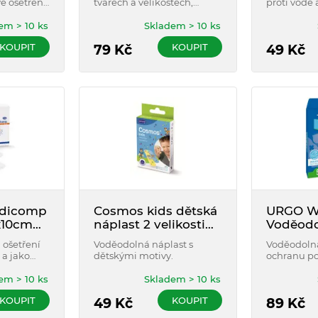
vé ošetření
tvarech a velikostech,
proti vodě 
vyrobeny z prodyšného
materiálu a obsahují
em > 10 ks
Skladem > 10 ks
absorpční polštářek, který
KOUPIT
KOUPIT
se nelepí na ránu, rozměry
79
Kč
49
Kč
4 kusy - 38 mm x 10 mm, 6
kusů - 57 mm x 16 mm, 8
kusů - 72 mm x 19 mm, 4
kusů - 72 mm x 25 mm
dicomp
Cosmos kids dětská
URGO Wa
0x10cm
náplast 2 velikosti
Voděodo
20 ks
10 x 6 c
ošetření
Voděodolná náplast s
Voděodolná
 a jako
dětskými motivy.
ochranu po
ulantních
která chrán
ásazích.
dlouhodob
em > 10 ks
Skladem > 10 ks
vodou.
KOUPIT
KOUPIT
49
Kč
89
Kč