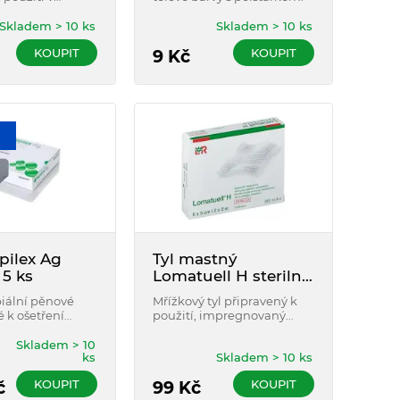
návinu, určena
ní.
Skladem > 10 ks
Skladem > 10 ks
KOUPIT
KOUPIT
9
Kč
pilex Ag
Tyl mastný
 5 ks
Lomatuell H sterilní
5x5cm 10 ks
iální pěnové
Mřížkový tyl připravený k
é k ošetření
použití, impregnovaný
ředně
bílou vazelínou a
 akutních i
oboustranně zakrytý
Skladem > 10
ks
Skladem > 10 ks
h poranění se
pergaminem, k šetrnému
infekce.
ošetření povrchových ran.
KOUPIT
KOUPIT
č
99
Kč