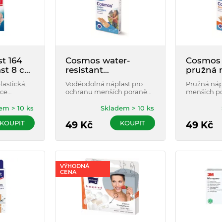
t 164
Cosmos water-
Cosmos 
ast 8 cm
resistant
pružná 
voděodolná náplast
velikost
lastická,
Voděodolná náplast pro
Pružná náp
2 velikosti 20ks
oce
ochranu menších poranění
menších p
, bez
a řezných ran.
kloubech a
em > 10 ks
Skladem > 10 ks
KOUPIT
KOUPIT
49
Kč
49
Kč
VÝHODNÁ
CENA