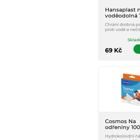
Hansaplast n
voděodolná 
6cm
Chrání drobná p
proti vodě a neči
Sklad
69
Kč
Cosmos Na
odřeniny 100
mm 4 ks
Hydrokoloidní ná