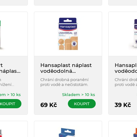
t
Hansaplast náplast
Hansapl
náplast
voděodolná
voděodo
ks
universal 40 ks
universa
m
Chrání drobná poranění
Chrání dro
nížení
proti vodě a nečistotám.
proti vodě 
tlak.
o
em > 10 ks
Skladem > 10 ks
KOUPIT
KOUPIT
69
Kč
39
Kč