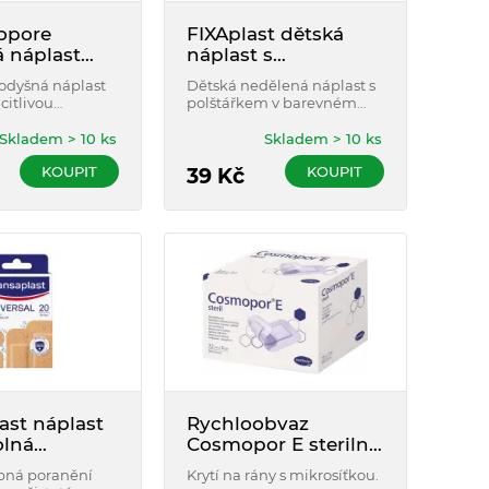
opore
FIXAplast dětská
á náplast
náplast s
cmx9.1m
polštářkem 50 x 6
rodyšná náplast
Dětská nedělená náplast s
2ks
cm
 citlivou
polštářkem v barevném
terá výborně drží
provedení s dětskými
a vlhké povrchy.
motivy.
Skladem > 10 ks
Skladem > 10 ks
ro ošetření ran a
KOUPIT
KOUPIT
zů.
39
Kč
ast náplast
Rychloobvaz
lná
Cosmopor E sterilní
l 20 ks
7,2x5 cm 50 ks
bná poranění
Krytí na rány s mikrosíťkou.