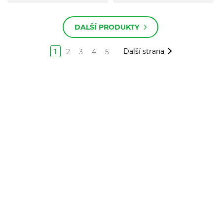
DALŠÍ PRODUKTY
1
Další strana
2
3
4
5