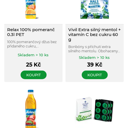
Relax 100% pomeranč
Vivil Extra silný mentol +
0.3l PET
vitamín C bez cukru 60
g
100% pomerančový džus bez
přidaného cukru,
Bonbóny s příchutí extra
konzervantů, umělých barviv
silného mentolu. Obohaceny
a aromat.
Skladem > 10 ks
o vitamin C. Bez cukru.
Skladem > 10 ks
25
Kč
39
Kč
KOUPIT
KOUPIT