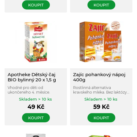
KOUPIT
KOUPIT
Apotheke Dětský čaj
Zajíc pohankový nápoj
BIO bylinný 20 x 1,5 g
400g
Vhodné pro děti od
Rostlinná alternativa
ukončeného 4. měsíce.
kravského mléka. Bez laktózy
a bez lepku.
Skladem > 10 ks
Skladem > 10 ks
49
Kč
59
Kč
KOUPIT
KOUPIT