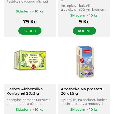
Pastilky s ovocnou příchutí
Bezlepkové kukuřičné
trubičky s mléčným krémem.
Skladem > 10 ks
Skladem > 10 ks
79
Kč
9
Kč
KOUPIT
KOUPIT
Herbex Alchemilka
Apotheke Na prostatu
Kontryhel 20x3 g
20 x 1,5 g
Kontryhel pomáhá udržovat
Bylinný čaj na podporu funkce
pohodu před a během
ledvin, prostaty a močových
menstruačního cyklu.
cest.
Skladem > 10 ks
Skladem > 10 ks