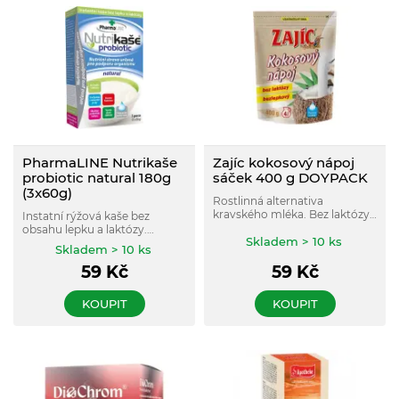
PharmaLINE Nutrikaše
Zajíc kokosový nápoj
probiotic natural 180g
sáček 400 g DOYPACK
(3x60g)
Rostlinná alternativa
kravského mléka. Bez laktózy,
Instatní rýžová kaše bez
lepku a sóji.
obsahu lepku a laktózy.
Skladem > 10 ks
Obsahuje 10 vitamínů a
Skladem > 10 ks
minerálních prvků,
59
Kč
59
Kč
probiotické kultury Bacillus
coagulans a vysoký obsah
kvalitní vlákniny z čekanky.
KOUPIT
KOUPIT