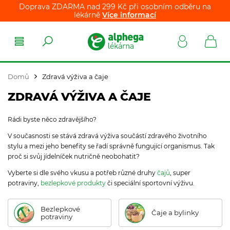
Doprava ZDARMA nad 299 Kč při osobním odběru na
lékárně
Více informací
Domů
Zdravá výživa a čaje
ZDRAVÁ VÝŽIVA A ČAJE
Rádi byste něco zdravějšího?
V současnosti se stává zdravá výživa součástí zdravého životního
stylu a mezi jeho benefity se řadí správně fungující organismus. Tak
proč si svůj jídelníček nutričně neobohatit?
Vyberte si dle svého vkusu a potřeb různé druhy
čajů
, super
potraviny,
bezlepkové produkty
či speciální sportovní výživu.
Bezlepkové
Čaje a bylinky
potraviny