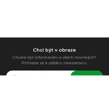
Chci být v obraze
Chcete být informováni o všech novinkách?
Přihlaste se k odběru newsletteru.
ODESLAT
Zavolejte nám
296 567 121