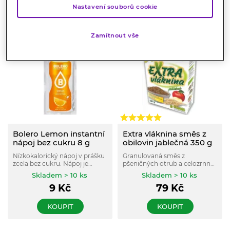
Nastavení souborů cookie
KOUPIT
KOUPIT
Zamítnout vše
Bolero Lemon instantní
Extra vláknina směs z
nápoj bez cukru 8 g
obilovin jablečná 350 g
Nízkokalorický nápoj v prášku
Granulovaná směs z
zcela bez cukru. Nápoj je
pšeničných otrub a celozrnné
slazen Stévií místo klasického
pšeničné mouky obohacený o
Skladem > 10 ks
Skladem > 10 ks
cukru a navíc obohacen
jablečnou vlákninu a
9
Kč
79
Kč
vitamínem C.
jablečnou mouku.
KOUPIT
KOUPIT