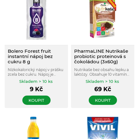
Bolero Forest fruit
PharmaLINE Nutrikaše
instantní nápoj bez
probiotic proteinová s
cukru 8 g
čokoládou (3x60g)
Nízkokalorický nápoj v prášku
Nutrikaše bez obsahu lepku a
zcela bez cukru. Nápoj je
laktózy. Obsahuje 10 vitamínů
slazen Stévií místo klasického
a minerálních prvků,
Skladem > 10 ks
Skladem > 10 ks
cukru a navíc obohacen
probiotické kultury Bacillus
9
Kč
69
Kč
vitamínem C.
coagulans, vysoký obsah
kvalitní vlákniny z čekanky.
KOUPIT
KOUPIT