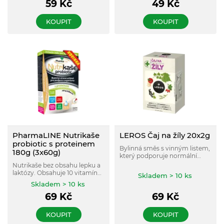
59
Kč
49
Kč
KOUPIT
KOUPIT
PharmaLINE Nutrikaše
LEROS Čaj na žíly 20x2g
probiotic s proteinem
Bylinná směs s vinným listem,
180g (3x60g)
který podporuje normální
činnost cévní soustavy. Látky
Nutrikaše bez obsahu lepku a
v nich obsažené mají příznivý
laktózy. Obsahuje 10 vitamínů
Skladem > 10 ks
vliv na zdraví žil a cév a na
a minerálních prvků,
Skladem > 10 ks
zmírnění pocitu těžkých
probiotické kultury Bacillus
nohou.
69
Kč
69
Kč
coagulans, vysoký obsah
kvalitní vlákniny z čekanky.
KOUPIT
KOUPIT