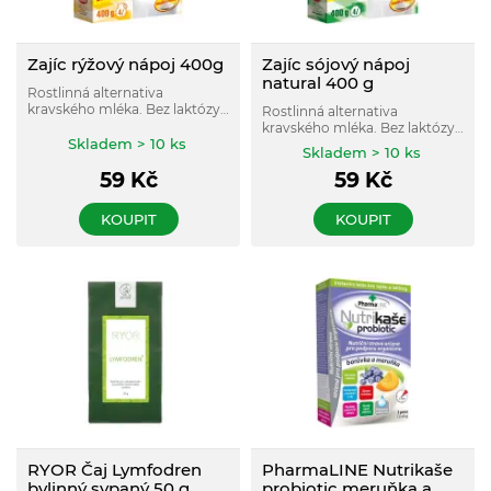
Zajíc rýžový nápoj 400g
Zajíc sójový nápoj
natural 400 g
Rostlinná alternativa
kravského mléka. Bez laktózy
Rostlinná alternativa
a bez lepku.
kravského mléka. Bez laktózy
Skladem > 10 ks
a bez lepku.
Skladem > 10 ks
59
Kč
59
Kč
KOUPIT
KOUPIT
RYOR Čaj Lymfodren
PharmaLINE Nutrikaše
bylinný sypaný 50 g
probiotic meruňka a