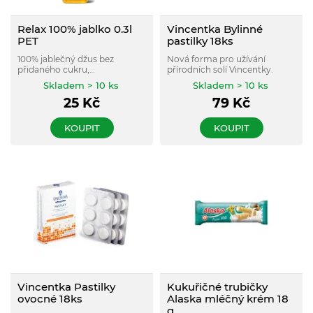
Relax 100% jablko 0.3l
Vincentka Bylinné
PET
pastilky 18ks
100% jablečný džus bez
Nová forma pro užívání
přidaného cukru,
přírodních solí Vincentky.
konzervantů, umělých barviv
Skladem > 10 ks
Skladem > 10 ks
a aromat.
25
Kč
79
Kč
KOUPIT
KOUPIT
Vincentka Pastilky
Kukuřičné trubičky
ovocné 18ks
Alaska mléčný krém 18
g