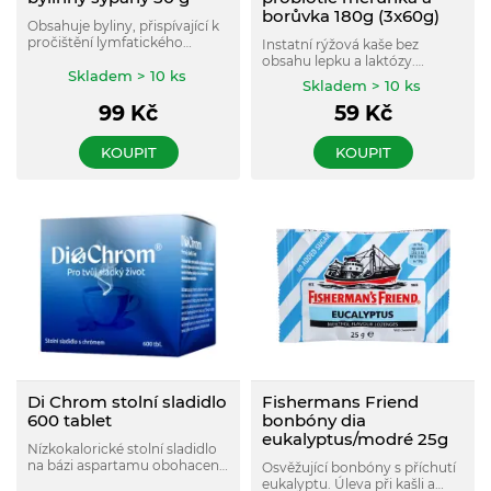
borůvka 180g (3x60g)
Obsahuje byliny, přispívající k
pročištění lymfatického
Instatní rýžová kaše bez
systému a celkovému
obsahu lepku a laktózy.
osvěžení. Díky obsaženým
Skladem > 10 ks
Obsahuje 10 vitamínů a
Skladem > 10 ks
bylinám má příjemnou
minerálních prvků,
sladkokyselou chuť.
99
Kč
59
Kč
probiotické kultury Bacillus
coagulans a vysoký obsah
kvalitní vlákniny z čekanky.
KOUPIT
KOUPIT
Di Chrom stolní sladidlo
Fishermans Friend
600 tablet
bonbóny dia
eukalyptus/modré 25g
Nízkokalorické stolní sladidlo
na bázi aspartamu obohacené
Osvěžující bonbóny s příchutí
aktivním trojmocným
eukalyptu. Úleva při kašli a