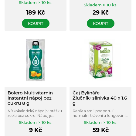
chrómem.
Skladem > 10 ks
nachlazení.
Skladem > 10 ks
189
Kč
29
Kč
KOUPIT
KOUPIT
Bolero Multivitamin
Čaj Bylináře
instantní nápoj bez
Žlučník+slinivka 40 x 1,6
cukru 8 g
g
Nízkokalorický nápoj v prášku
Řepík a smil podporují
zcela bez cukru. Nápoj je
normální trávení a fungování
slazen Stévií místo klasického
žlučníku.
Skladem > 10 ks
Skladem > 10 ks
cukru a navíc obohacen
9
Kč
59
Kč
vitamínem C.