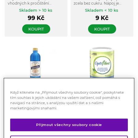
vhodných k pročištění
zcela bez cukru. Nápoj je
lymfatického systému.
slazen Stévií místo klasického
Skladem > 10 ks
Skladem < 10 ks
cukru a navíc obohacen
99
Kč
9
Kč
vitamínem C.
KOUPIT
KOUPIT
Když kliknete na „Přijmout všechny soubory cookie“, poskytnete
tím souhlas k jejich ukládání na vašem zařízení, což pomáhá s
Šaratica přírodní
Nestlé OptiFibre 100%
navigací na stránce, s analýzou využití dat a s našimi
minerální voda
rostlinná vláknina 250 g
marketingovými snahami.
neperlivá 500 ml
100% přírodní plně rozpustná
vláknina ve formě prášku.
Přírodní minerální voda z
Částečně hydrolyzovaná
výtěžku přírodního léčivého
Přijmout všechny soubory cookie
guarová guma určená k
Skladem > 10 ks
zdroje Šaratica.
Skladem > 10 ks
dietnímu postupu při zácpě
nebo průjmu.
29
Kč
429
Kč