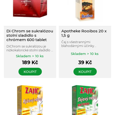
Di Chrom se sukralózou
Apotheke Rooibos 20 x
stolní sladidlo s
1,5 g
chrómem 600 tablet
Čaj s všestrannými
blahodárnými účinky
DiChrom se sukralózou je
napomáhá uvolňovat napětí.
nízkokalorické stolní sladidlo s
Skladem > 10 ks
trojmocným chrómem, který
Skladem > 10 ks
podporuje normální hladinu
189
Kč
39
Kč
glukózy v krvi. Nabízí chuť
podobnou cukru a je ideální
pro zdravé slazení nápojů a
KOUPIT
KOUPIT
pokrmů.