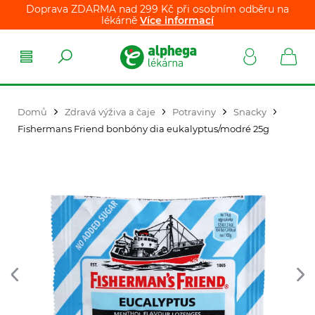
Doprava ZDARMA nad 299 Kč při osobním odběru na
lékárně
Více informací
Domů
Zdravá výživa a čaje
Potraviny
Snacky
Fishermans Friend bonbóny dia eukalyptus/modré 25g