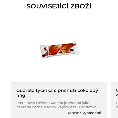
SOUVISEJÍCÍ ZBOŽÍ
Guareta tyčinka s příchutí čokolády
44g
Proteinová tyčinka Guareta je vhodná jako
P
náhrada běžné svačiny. Zajišťuje tělu dostatek
n
výživných látek s přiměřeným množstvím
v
Dočasně vyprodané
energie.
e