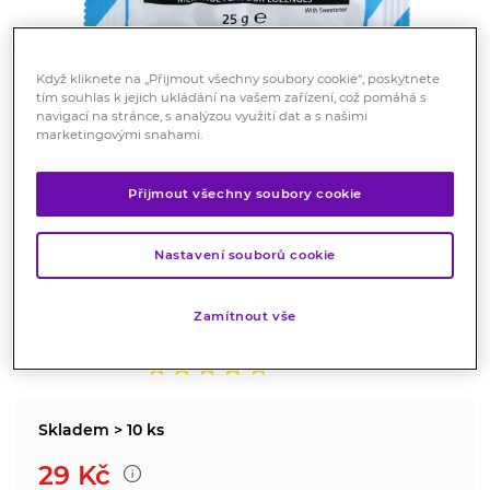
Když kliknete na „Přijmout všechny soubory cookie“, poskytnete
tím souhlas k jejich ukládání na vašem zařízení, což pomáhá s
navigací na stránce, s analýzou využití dat a s našimi
marketingovými snahami.
Fishermans Friend bonbóny dia
eukalyptus/modré 25g
Přijmout všechny soubory cookie
Potraviny
Nastavení souborů cookie
Osvěžující bonbóny s příchutí eukalyptu. Úleva při kašli
a nachlazení.
Zamítnout vše
Značka:
Fishermans Friend
Hodnocení
Skladem > 10 ks
29
Kč