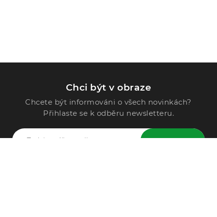
Chci být v obraze
Chcete být informováni o všech novinkách?
Přihlaste se k odběru newsletteru.
ODESLAT
Zavolejte nám
296 567 121
Po - Pá: 9:00 - 15:00