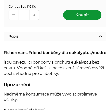
Cena za 1 g : 1.16 Kč
Koupit
Popis
Fishermans Friend bonbóny dia eukalyptus/modré
jsou osvěžující bonbóny s příchutí eukalyptu bez
cukru. Vhodné při kašli a nachlazení, zároveň osvěží
dech. Vhodné pro diabetiky.
Upozornění
Nadměrná konzumace může vyvolat projímavé
účinky.