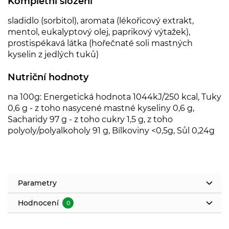
Kompletní složení
sladidlo (sorbitol), aromata (lékořicový extrakt,
mentol, eukalyptový olej, paprikový výtažek),
prostispékavá látka (hořečnaté soli mastných
kyselin z jedlých tuků)
Nutriční hodnoty
na 100g: Energetická hodnota 1044kJ/250 kcal, Tuky
0,6 g - z toho nasycené mastné kyseliny 0,6 g,
Sacharidy 97 g - z toho cukry 1,5 g, z toho
polyoly/polyalkoholy 91 g, Bílkoviny <0,5g, Sůl 0,24g
Parametry
Hodnocení
0