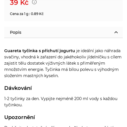
39
Kč
Cena za 1 g : 0.89 Kč
Popis
Guareta tyčinka s příchutí jogurtu
je ideální jako náhrada
svačiny, vhodná k zařazení do jakéhokoliv jídelníčku s cílem
zajistit tělu dostatek výživných látek s přiměřeným
množstvím energie. Tyčinka má bílou polevu s výhodným
složením mastných kyselin.
Dávkování
1-2 tyčinky za den. Vypijte nejméně 200 ml vody s každou
tyčinkou.
Upozornění