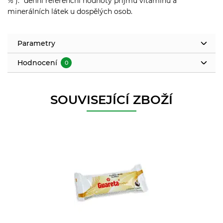
%*).* denní referenční hodnoty příjmu vitamínů a
minerálních látek u dospělých osob.
Parametry
Hodnocení
0
SOUVISEJÍCÍ ZBOŽÍ