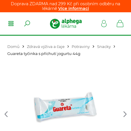
Doprava ZDARMA nad 299 Kč při osobním odběru na
lékárně
Více informací
Domů
Zdravá výživa a čaje
Potraviny
Snacky
Guareta tyčinka s příchutí jogurtu 44g