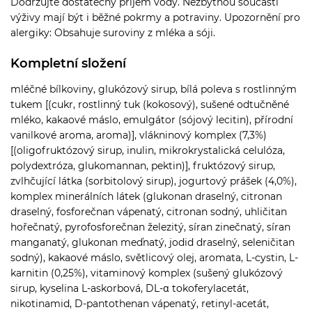
Dodržujte dostatečný příjem vody. Nezbytnou součástí
výživy mají být i běžné pokrmy a potraviny. Upozornění pro
alergiky: Obsahuje suroviny z mléka a sóji.
Kompletní složení
mléčné bílkoviny, glukózový sirup, bílá poleva s rostlinným
tukem [(cukr, rostlinný tuk (kokosový), sušené odtučněné
mléko, kakaové máslo, emulgátor (sójový lecitin), přírodní
vanilkové aroma, aroma)], vlákninový komplex (7,3%)
[(oligofruktózový sirup, inulin, mikrokrystalická celulóza,
polydextróza, glukomannan, pektin)], fruktózový sirup,
zvlhčující látka (sorbitolový sirup), jogurtový prášek (4,0%),
komplex minerálních látek (glukonan draselný, citronan
draselný, fosforečnan vápenatý, citronan sodný, uhličitan
hořečnatý, pyrofosforečnan železitý, síran zinečnatý, síran
manganatý, glukonan meďnatý, jodid draselný, seleničitan
sodný), kakaové máslo, světlicový olej, aromata, L-cystin, L-
karnitin (0,25%), vitaminový komplex (sušený glukózový
sirup, kyselina L-askorbová, DL-α tokoferylacetát,
nikotinamid, D-pantothenan vápenatý, retinyl-acetát,