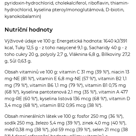
pyridoxin-hydrochlorid, cholekalciferol, riboflavin, thiamin-
hydrochlorid, kyselina pteroylmonoglutámová, D-biotin,
kyanokobalamin)
Nutriční hodnoty
Výživové údaje ve 100 g: Energetická hodnota: 1640 kJ/391
kcal, Tuky 12,5 g - z toho nasycené 9,1 g, Sacharidy 40 g - z
toho cukry 20 g, polyoly 2,7 g, Vláknina 6,8 g, Bílkoviny 27,2
g, Sůl 0,63 g.
Obsah vitaminů ve 100 g: vitamin C 31 mg (39 %*), niacin 13
mg-NE (81 %*), vitamin E 6,8 mg-NE (57 %*), vitamin B2 1,1
mg (79 %*), vitamin B6 1,1 mg (79 %*), vitamin B1 0,75 mg
(68 %*), kyselina pantotenová 2,1 mg (35 %*), vitamin A 477
mcg-RE (60 %*), kyselina listová 136 mcg (68 %*), vitamin D
3,4 mcg (68 %*), vitamin B12 0,95 mcg (38 %*).
Obsah minerálních látek ve 100 g: fosfor 250 mg (36 %*),
sodík 250 mg, železo 5,4 mg (39 %*), zinek 4,0 mg (40 %*),
měď 0,38 mg (38 %*), jód 59 mcg (39 %*), selen 21 mcg (38