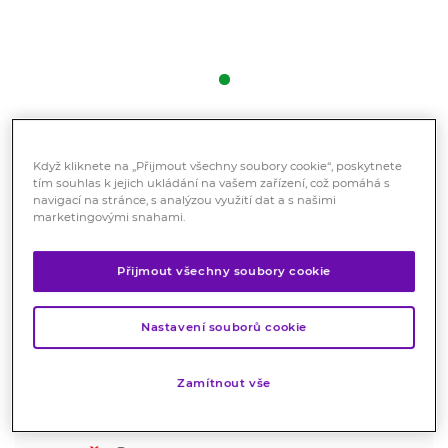
Guareta tyčinka s příchutí
Když kliknete na „Přijmout všechny soubory cookie“, poskytnete
jogurtu 44g
tím souhlas k jejich ukládání na vašem zařízení, což pomáhá s
navigací na stránce, s analýzou využití dat a s našimi
Potraviny
marketingovými snahami.
Proteinová tyčinka Guareta je vhodná jako náhrada
běžné svačiny. Zajišťuje tělu dostatek výživných látek s
Přijmout všechny soubory cookie
přiměřeným množstvím energie.
Značka:
Guareta
Nastavení souborů cookie
Hodnocení
Zamítnout vše
Dočasně vyprodané