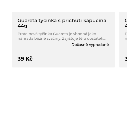
Guareta tyčinka s příchutí kapučina
44g
Proteinová tyčinka Guareta je vhodná jako
P
náhrada běžné svačiny. Zajišťuje tělu dostatek
n
výživných látek s přiměřeným množstvím
v
Dočasně vyprodané
energie.
e
39
Kč