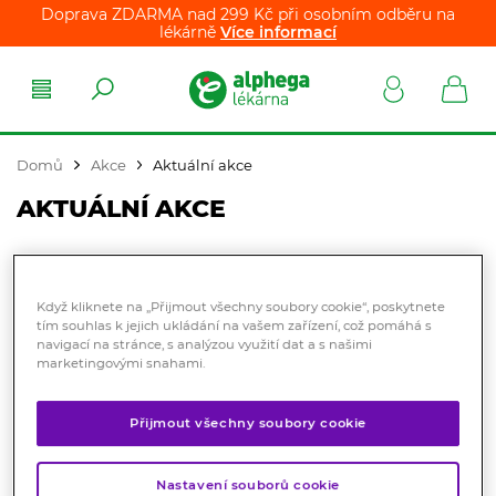
Doprava ZDARMA nad 299 Kč při osobním odběru na
lékárně
Více informací
Domů
Akce
Aktuální akce
AKTUÁLNÍ AKCE
ZOBRAZIT DLE FILTRU
Když kliknete na „Přijmout všechny soubory cookie“, poskytnete
tím souhlas k jejich ukládání na vašem zařízení, což pomáhá s
navigací na stránce, s analýzou využití dat a s našimi
Řazení produktů:
Nejprodávanější
marketingovými snahami.
Žádný produkt k zobrazení
Přijmout všechny soubory cookie
Nastavení souborů cookie