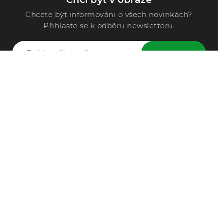
Chcete být informováni o všech novinkách?
Přihlaste se k odběru newsletteru.
ODESLAT
Zavolejte nám
296 567 121
Po - Pá: 9:00 - 15:00
Podle Trati 624/7, 108 00 Praha-10 Malešice, CZ
info@alphega.cz
VŠE O NÁKUPU
Obchodní podmínky
Doprava a platba
Reklamace