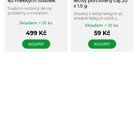
60 měkkých tobolek
léčivý porcovaný čaj 20
x 1,5 g
Tradiční rostlinný lék na
problémy s močením
Vhodný k léčbě lehkých až
způsobené zbytnělou
středně těžkých obtíží s
prostatou. Neovlivňuje
Skladem > 10 ks
močením při benigní
Skladem > 10 ks
sexuální funkce.
hyperplazii prostaty.
499
Kč
59
Kč
KOUPIT
KOUPIT