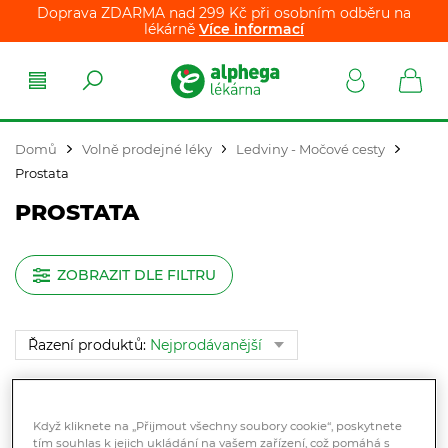
Doprava ZDARMA nad 299 Kč při osobním odběru na
lékárně
Více informací
Domů
Volně prodejné léky
Ledviny - Močové cesty
Prostata
PROSTATA
ZOBRAZIT DLE FILTRU
Řazení produktů:
Nejprodávanější
Když kliknete na „Přijmout všechny soubory cookie“, poskytnete
tím souhlas k jejich ukládání na vašem zařízení, což pomáhá s