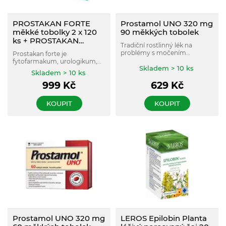
PROSTAKAN FORTE
Prostamol UNO 320 mg
měkké tobolky 2 x 120
90 měkkých tobolek
ks + PROSTAKAN
Tradiční rostlinný lék na
FORTE měkké tobolky
problémy s močením
Prostakan forte je
60 ks
způsobené zbytnělou
fytofarmakum, urologikum,
prostatou. Neovlivňuje
Skladem > 10 ks
které omezuje další zvětšování
Skladem > 10 ks
sexuální funkce.
objemu prostaty. Kombinace
999
Kč
629
Kč
extraktů vede ke zvětšení
proudu moči a zlepšení potíží
při močení, současně má i
KOUPIT
KOUPIT
mírný protizánětlivý a
protiedémový (otok snižující)
účinek.
Prostamol UNO 320 mg
LEROS Epilobin Planta