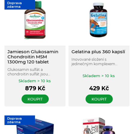
Doprava
zdarma
Jamieson Glukosamin
Gelatina plus 360 kapslí
Chondroitin MSM
Inovované složení s
1300mg 120 tablet
jedinečným komplexem
kolagenu a minerálních látek a
Glukosamin sulfát a
s vitaminem C pro správnou
chondroitin sulfát jsou
Skladem > 10 ks
výživu a funkčnost kloubního
základními stavebními
Skladem > 10 ks
aparátu.
složkami kloubní chrupavky a
879
Kč
429
Kč
jiných pojivových tkání – kostí,
vazů a šlach.
KOUPIT
KOUPIT
Doprava
zdarma