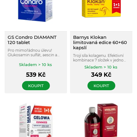
GS Condro DIAMANT
Barnys Klokan
120 tablet
limitovaná edice 60+60
kapslí
Pro mimořádnou úlevu!
Glukosamin sulfát, aescin a
Trojí síla kolagenu. Efektivní
vitamín C pro tvorbu
kombinace 7 složek v jednom
kolagenní sítě kloubních
Skladem > 10 ks
produktu: tři kolageny,
Skladem > 10 ks
chrupavek.
vitamin C, glukosamin,
539
Kč
349
Kč
chondroitin a kyselina
hyaluronová.
KOUPIT
KOUPIT