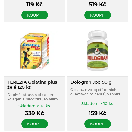
119
Kč
519
Kč
kostí a celého pohybového
aparátu.
KOUPIT
KOUPIT
TEREZIA Gelatina plus
Dologran Jod 90 g
želé 120 ks
Obsahuje zdroj přírodních
důležitých minerálů, vápníku a
Doplněk stravy s obsahem
hořčíku v oprimálním poměru
kolagenu, rakytníku, kyseliny
2:1, obohacený jodem.
Skladem > 10 ks
hyaluronové a extraktem
Skladem > 10 ks
boswellie pro podporu
339
Kč
159
Kč
pohybového aparátu, kloubů
a chrupavek.
KOUPIT
KOUPIT