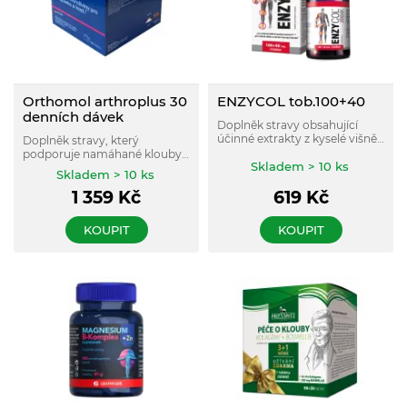
Orthomol arthroplus 30
ENZYCOL tob.100+40
denních dávek
Doplněk stravy obsahující
účinné extrakty z kyselé višně,
Doplněk stravy, který
kurkuminu a celeru, které
podporuje namáhané klouby
aktivně působí na příznivou
Skladem > 10 ks
a normální funkci chrupavek a
Skladem > 10 ks
regulaci kyseliny močové v
kostí.
lidském organizmu.
1 359
Kč
619
Kč
KOUPIT
KOUPIT