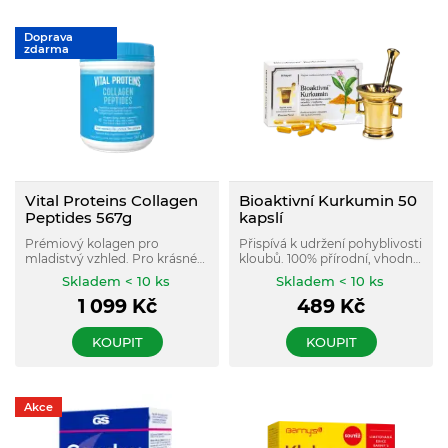
Doprava
zdarma
Vital Proteins Collagen
Bioaktivní Kurkumin 50
Peptides 567g
kapslí
Prémiový kolagen pro
Přispívá k udržení pohyblivosti
mladistvý vzhled. Pro krásné
kloubů. 100% přírodní, vhodný
vlasy, pleť a nehty, regeneraci
pro vegetariány a vegany.
Skladem < 10 ks
Skladem < 10 ks
a výživu. 100% kolagenové
1 099
Kč
489
Kč
peptidy, které tělo lehce stráví
a vstřebáva.
KOUPIT
KOUPIT
Akce