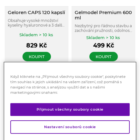
Geloren CAPS 120 kapslí
Gelmodel Premium 600
ml
Obsahuje vysoké množství
kyseliny hyaluronové a 3 další
Nezbytný pro řádnou stavbu a
aktivní látky na podporu
zachování pružnosti, odolnosti
pohybového aparátu.
Skladem > 10 ks
a pohyblivosti kloubů. V
Skladem > 10 ks
tekuté formě dosahuje
829
Kč
499
Kč
nejúčinnější aplikace.
KOUPIT
KOUPIT
Když kliknete na „Přijmout všechny soubory cookie“, poskytnete
Doprava
Doprava
zdarma
zdarma
tím souhlas k jejich ukládání na vašem zařízení, což pomáhá s
navigací na stránce, s analýzou využití dat a s našimi
marketingovými snahami.
Přijmout všechny soubory cookie
Nastavení souborů cookie
Barnys Triple blend
Barnys Triple Blend x2
EXTRA SILNÝ 700g
90+30 kapslí