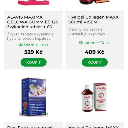
ALAVIS MAXIMA
Hyalgel Collagen MAXX
GELOWA GUMMIES 120
500ml VIŠEŇ
žvýkacích tablet + 60
Vhodný pro osoby s
kapslí
pravidelným vysokým
Žvýkací tablety s kyselinou
zatížením kloubů, při
hyaluronovou a kapsle s
sportovních aktivitách, pro
Skladem > 10 ks
obsahem vitaminu C.
Skladem > 10 ks
starší i střední generaci, osoby
Podporuje zdraví kloubů a
s nadváhou, těžce pracující a
529
Kč
409
Kč
přispívá k hydrataci kůže.
osoby po úrazech
pohybového aparátu. Višňová
KOUPIT
KOUPIT
příchuť.
Dias Forte granátové
Hyalgel Collagen MAXX