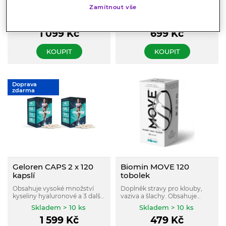
Jedinečný komplex látek pro
VÝHODNÉ DVOJBALENÍ:
Zamítnout vše
Vaše klouby (MSM, glukosamin
Barny's® Triple Blend x2 +
a chondroitin sulfát, kolageny,
ALAVIS™ Maxima CelaFix.
Skladem > 10 ks
Skladem > 10 ks
vitamin C).
Tablety – pro všechny, kterým
1 099
Kč
699
Kč
nechutná Triple Blend extra
silný v prášku.
KOUPIT
KOUPIT
Doprava
zdarma
Geloren CAPS 2 x 120
Biomin MOVE 120
kapslí
tobolek
Obsahuje vysoké množství
Doplněk stravy pro klouby,
kyseliny hyaluronové a 3 další
vaziva a šlachy. Obsahuje
aktivní látky na podporu
membrány vaječných
Skladem > 10 ks
Skladem > 10 ks
pohybového aparátu.
skořápek a přírodní vitamin C,
1 599
Kč
479
Kč
extrakt z plodu růže šípkové,