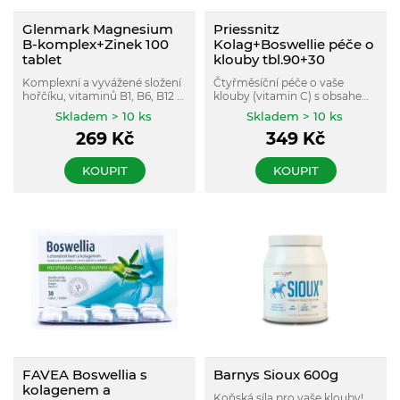
Glenmark Magnesium
Priessnitz
B-komplex+Zinek 100
Kolag+Boswellie péče o
tablet
klouby tbl.90+30
Komplexní a vyvážené složení
Čtyřměsíční péče o vaše
hořčíku, vitaminů B1, B6, B12 a
klouby (vitamin C) s obsahem
zinku. Vhodný při příznacích
3 typů kolagenů (kolagen typu
Skladem > 10 ks
Skladem > 10 ks
únavy a vyčerpání, při vyšší
I+II a nativní kolagen typu II) a
269
Kč
349
Kč
psychické a fyzické zátěži, při
boswellie.
nervovém vypětí.
KOUPIT
KOUPIT
FAVEA Boswellia s
Barnys Sioux 600g
kolagenem a
Koňská síla pro vaše klouby!