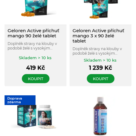
Geloren Active příchuť
Geloren Active příchuť
mango 90 želé tablet
mango 3 x 90 želé
tablet
Doplněk stravy na klouby v
podobě želé s vysokým
Doplněk stravy na klouby v
obsahem vyživujících látek s
podobě želé s vysokým
příchutí manga.
Skladem > 10 ks
obsahem vyživujících látek s
Skladem > 10 ks
příchutí manga.
419
Kč
1 239
Kč
KOUPIT
KOUPIT
Doprava
zdarma