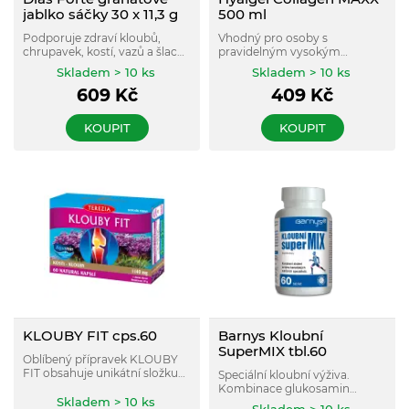
jablko sáčky 30 x 11,3 g
500 ml
Podporuje zdraví kloubů,
Vhodný pro osoby s
chrupavek, kostí, vazů a šlach,
pravidelným vysokým
zvyšuje pohyblivost kloubů a
zatížením kloubů, při
Skladem > 10 ks
Skladem > 10 ks
jejich pružnost.
sportovních aktivitách, pro
609
Kč
409
Kč
starší i střední generaci, osoby
s nadváhou, těžce pracující a
osoby po úrazech
KOUPIT
KOUPIT
pohybového aparátu.
KLOUBY FIT cps.60
Barnys Kloubní
SuperMIX tbl.60
Oblíbený přípravek KLOUBY
FIT obsahuje unikátní složku
Speciální kloubní výživa.
AQUAMIN. Boswellia
Kombinace glukosamin
podporuje pohybový aparát,
Skladem > 10 ks
sulfátu, MSM, vitaminu C a