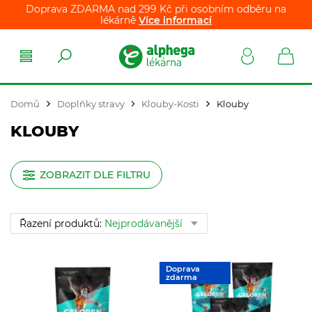
Doprava ZDARMA nad 299 Kč při osobním odběru na
lékárně
Více informací
Domů
Doplňky stravy
Klouby-Kosti
Klouby
KLOUBY
ZOBRAZIT DLE FILTRU
Řazení produktů:
Nejprodávanější
Doprava
zdarma