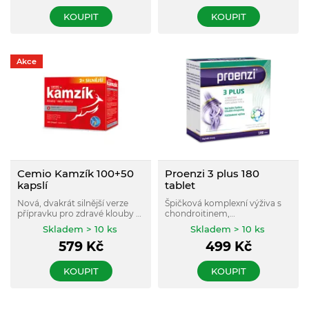
který přispívá ke správné
tvorbě kolagenu a správné
KOUPIT
KOUPIT
funkci kostí a chrupavek.
Akce
Cemio Kamzík 100+50
Proenzi 3 plus 180
kapslí
tablet
Nová, dvakrát silnější verze
Špičková komplexní výživa s
přípravku pro zdravé klouby a
chondroitinem,
chrupavky.
glukosaminem a kolagenem
Skladem > 10 ks
Skladem > 10 ks
typu II. Vitamin C podporuje
579
Kč
499
Kč
tvorbu kolagenu pro normální
funkci chrupavek.
KOUPIT
KOUPIT