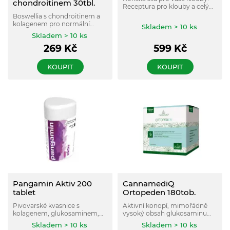
chondroitinem 30tbl.
Receptura pro klouby a celý
pohybový aparát . Balení na 6
Boswellia s chondroitinem a
měsíců užívání.
kolagenem pro normální
Skladem > 10 ks
tvorbu kolagenu a správnou
Skladem > 10 ks
funkci chrupavek a kostí.
269
Kč
599
Kč
KOUPIT
KOUPIT
Pangamin Aktiv 200
CannamediQ
tablet
Ortopeden 180tob.
Pivovarské kvasnice s
Aktivní konopí, mimořádně
kolagenem, glukosaminem,
vysoký obsah glukosaminu
chondroitinem a vitamínem C
a extrakt kurkumy pro
Skladem > 10 ks
Skladem > 10 ks
pro vazy, šlachy a chrupavky.
pružnost kloubů, dobrý stav