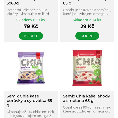
3x60g
65 g
Instantní kaše bez lepku a
Obsahuje až 10% chia semínek,
laktózy. Obsahuje 5 miliard
které jsou zdrojem omega-3
probio kultur v jedné porci.
mastných kyselin a přispívají k
Skladem > 10 ks
Skladem > 10 ks
udržení normální hladiny
79
Kč
29
Kč
cholesterolu v krvi.
KOUPIT
KOUPIT
Semix Chia kaše
Semix Chia kaše jahody
borůvky a syrovátka 65
a smetana 65 g
g
Obsahuje až 10% chia semínek,
které jsou zdrojem omega-3
Obsahuje až 10% chia semínek,
mastných kyselin a přispívají k
které jsou zdrojem omega-3