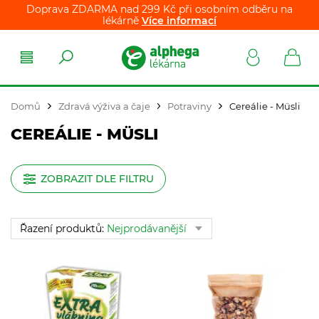
Doprava ZDARMA nad 299 Kč při osobním odběru na
lékárně
Více informací
Domů
Zdravá výživa a čaje
Potraviny
Cereálie - Müsli
CEREÁLIE - MÜSLI
ZOBRAZIT DLE FILTRU
Řazení produktů:
Nejprodávanější