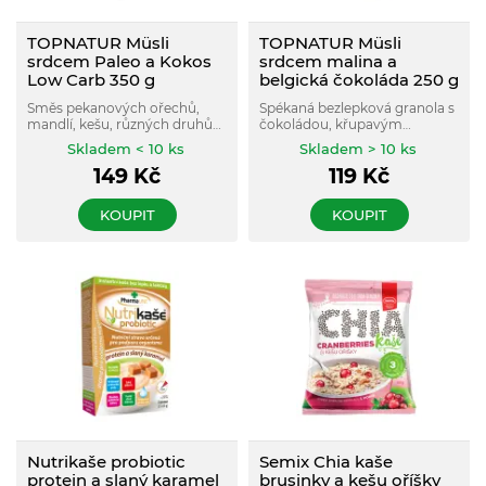
TOPNATUR Müsli
TOPNATUR Müsli
srdcem Paleo a Kokos
srdcem malina a
Low Carb 350 g
belgická čokoláda 250 g
Směs pekanových ořechů,
Spékaná bezlepková granola s
mandlí, kešu, různých druhů
čokoládou, křupavým
semínek (slunečnice, sezam,
kokosem a lyofilizovanými
Skladem < 10 ks
Skladem > 10 ks
dýně) a kokosových plátků ve
malinami, ideální jako zdravá
149
Kč
119
Kč
speciální edici LOW CARB.
snídaně.
KOUPIT
KOUPIT
Nutrikaše probiotic
Semix Chia kaše
protein a slaný karamel
brusinky a kešu oříšky