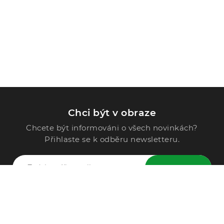
Chci být v obraze
Chcete být informováni o všech novinkách?
Přihlaste se k odběru newsletteru.
ODESLAT