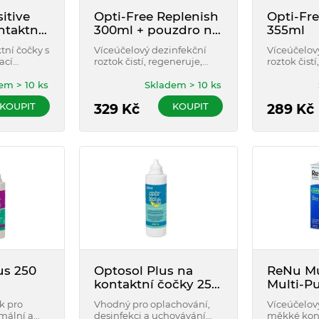
itive
Opti-Free Replenish
Opti-Fre
ntaktní
300ml + pouzdro na
355ml
l
čočky
tní čočky s
Víceúčelový dezinfekční
Víceúčelov
ací
roztok čistí, regeneruje,
roztok čistí
ného a
oplachuje, dezinfikuje a
dezinfikuj
ně čistí,
uchovává kontaktní čočky.
kontaktní 
em > 10 ks
Skladem > 10 ks
ovává,
KOUPIT
KOUPIT
kuje.
329
Kč
289
Kč
us 250
Optosol Plus na
ReNu Mu
kontaktní čočky 250
Multi-P
ml
Solutio
k pro
Vhodný pro oplachování,
Víceúčelov
mální a
desinfekci a uchovávání
měkké kont