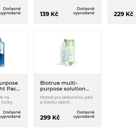
tních
všech typů kontaktních
čoček.
Dočasně
Dočasně
vyprodané
vyprodané
139
Kč
229
Kč
urpose
Biotrue multi-
ght Pack
purpose solution
300 ml
ok na
Roztok pro dokonalou péči
 čočky.
a čistotu vašich
kontaktních čoček, který
nabízí přirozený komfort a
Dočasně
Dočasně
vyprodané
vyprodané
jasný zrak po celý den.
299
Kč