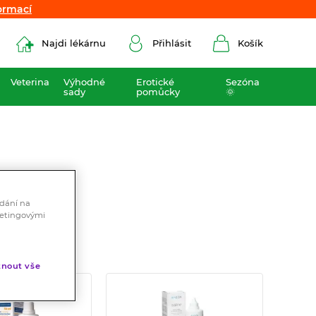
ormací
ormací
Najdi lékárnu
Přihlásit
Košík
Veterina
Výhodné
Erotické
Sezóna
sady
pomůcky
🌞
ádání na
ketingovými
nout vše