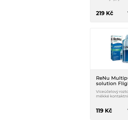
měkkých kontak
čoček.
219
Kč
ReNu Multip
solution Fli
100 ml
Víceúčelový rozt
měkké kontaktní
119
Kč