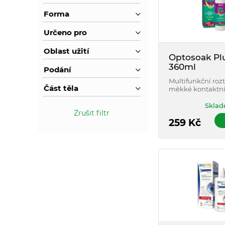
Forma
Určeno pro
Oblast užití
Optosoak Pl
360ml
Podání
Multifunkční roz
Část těla
měkké kontaktní
Sklad
Zrušit filtr
259
Kč