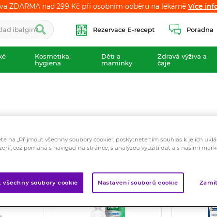
va ZDARMA nad 299 Kč při osobním odběru na lékárně
va ZDARMA nad 299 Kč při osobním odběru na lékárně
Více inf
Více inf
Rezervace E-recept
Poradna
ké
Kosmetika,
Děti a
Zdravá výživa a
hygiena
maminky
čaje
ete na „Přijmout všechny soubory cookie“, poskytnete tím souhlas k jejich ukl
zení, což pomáhá s navigací na stránce, s analýzou využití dat a s našimi mar
ší
Nejlevnější
Nejdražší
Nejnovější
t všechny soubory cookie
Nastavení souborů cookie
Zamít