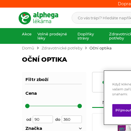
Dopra
Dopra
Akce
Volně prodejné
Doplňky
Zdravotnic
léky
stravy
potřeby
Domů
Zdravotnické potřeby
Oční optika
OČNÍ OPTIKA
Kontaktní
Filtr zboží
čočky a
Když klikn
roztoky
vašem zaří
Cena
snahami.
Nejprodávaněj
Přijmou
od
do
Značka