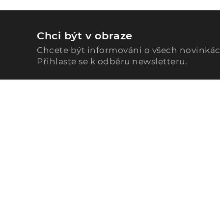
Chci být v obraze
Chcete být informováni o všech novinká
Přihlaste se k odběru newsletteru.
Zavolejte nám
296 567 121
Po - Pá: 9:00 - 15:00
Podle Trati 624/7, 108 00 Praha-10 Malešice, CZ
info@alphega.cz