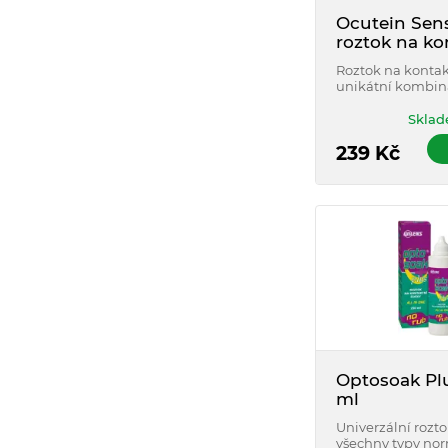
Ocutein Sens
roztok na ko
čočky 360 m
Roztok na kontak
unikátní kombin
hyaluronátu sod
hypromelózy. Účin
Sklad
dezinfikuje, uch
hydratuje a lubri
239
Kč
Optosoak Pl
ml
Univerzální rozto
všechny typy nor