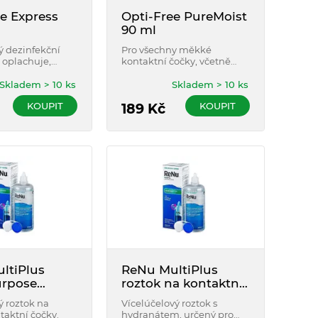
e Express
Opti-Free PureMoist
90 ml
ý dezinfekční
Pro všechny měkké
, oplachuje,
kontaktní čočky, včetně
e a uchovává
silikon-hydrogelových.
čočky.
Skladem > 10 ks
Skladem > 10 ks
KOUPIT
KOUPIT
189
Kč
ltiPlus
ReNu MultiPlus
urpose
roztok na kontaktní
n 240 ml
čočky 360 ml s
ý roztok na
Vícelúčelový roztok s
pouzdrem
aktní čočky.
hydranátem, určený pro