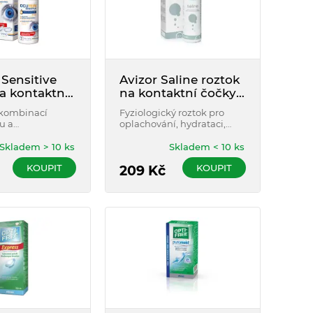
Sensitive
Avizor Saline roztok
a kontaktní
na kontaktní čočky
0 ml
350 ml
 kombinací
Fyziologický roztok pro
u a
oplachování, hydrataci,
. Výborně čistí,
dezinfekci a uchovávání
 a lubrikuje. Pro
všech typů kontaktních
Skladem > 10 ks
Skladem < 10 ks
ypy měkkých
čoček.
KOUPIT
KOUPIT
h čoček. Pro
209
Kč