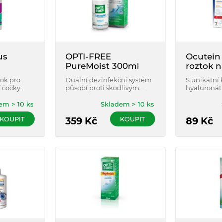
us
OPTI-FREE
Ocutein 
PureMoist 300ml
roztok n
čočky 5
tok pro
Duální dezinfekční systém
S unikátní
 čočky.
působí proti škodlivým
hyaluronát
mikroorganismům, čistí
hypromelózy
kontaktní čočky a
dezinfikuje
em > 10 ks
Skladem > 10 ks
odstraňuje z nich
všechny t
KOUPIT
KOUPIT
nashromážděné lipidy a
359
Kč
kontaktníc
89
Kč
bílkoviny.
citlivé oči.