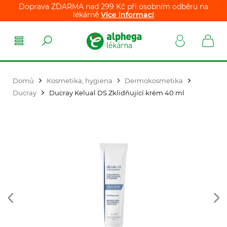
Doprava ZDARMA nad 299 Kč při osobním odběru na
lékárně
Více informací
Domů
Kosmetika, hygiena
Dermokosmetika
Ducray
Ducray Kelual DS Zklidňující krém 40 ml