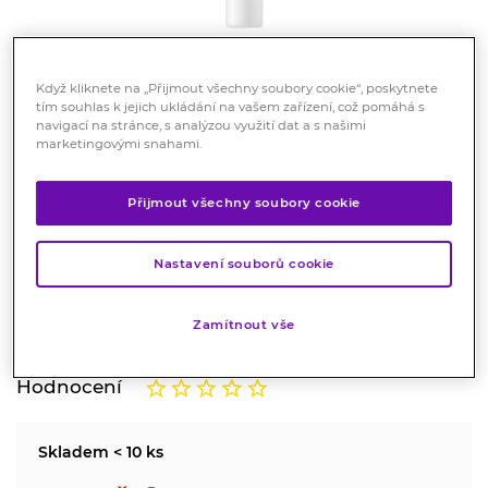
Když kliknete na „Přijmout všechny soubory cookie“, poskytnete
tím souhlas k jejich ukládání na vašem zařízení, což pomáhá s
navigací na stránce, s analýzou využití dat a s našimi
marketingovými snahami.
Ducray Kelual DS Zklidňující
krém 40 ml
Přijmout všechny soubory cookie
Kosmetika
Nastavení souborů cookie
Zklidňující gel-krém pro pokožku se sklonem k
seboreické dermatitidě. Odstraňuje začervenání a
šupinatění.
Zamítnout vše
Značka:
Ducray
Hodnocení
Skladem < 10 ks