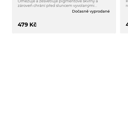
Omezuje a zesvětluje pigmentové skvrny a
K
zároveň chrání před sluncem vyvolanými
r
hyperpigmentacemi, lokalizovanými
p
Dočasně vyprodané
pigmentovými a stařeckými skvrnami.
z
k
479
Kč