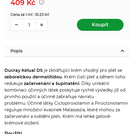
409
Kč
Cena za 1 ml : 10.23 Kč
Koupit
Popis
Ducray Kelual DS
je zklidňující krém vhodný pro pleť se
seboreickou dermatitidou
. Krém čistí pleť a během toho
redukuje
začervenání a šupinatění
. Díky unikátní
kombinaci účinných látek poskytuje rychlé výsledky jíž od
prvního použití a účinně zabraňuje návratu
problému. Účinné látky Ciclopiroxolamin a Piroctonolamin
reguluje množství kvasinek Malassezia, které mohou za
začervenání a svědění pleti. Krém má lehké gelově-
krémové složení.
Použití