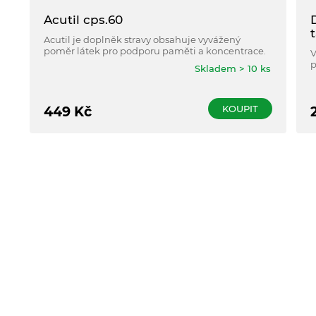
Acutil cps.60
Acutil je doplněk stravy obsahuje vyvážený
poměr látek pro podporu paměti a koncentrace.
V
p
Skladem > 10 ks
s
KOUPIT
449
Kč