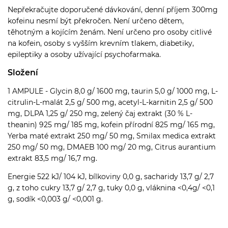
Nepřekračujte doporučené dávkování, denní příjem 300mg
kofeinu nesmí být překročen. Není určeno dětem,
těhotným a kojícím ženám. Není určeno pro osoby citlivé
na kofein, osoby s vyšším krevním tlakem, diabetiky,
epileptiky a osoby užívající psychofarmaka.
Složení
1 AMPULE - Glycin 8,0 g/ 1600 mg, taurin 5,0 g/ 1000 mg, L-
citrulin-L-malát 2,5 g/ 500 mg, acetyl-L-karnitin 2,5 g/ 500
mg, DLPA 1,25 g/ 250 mg, zelený čaj extrakt (30 % L-
theanin) 925 mg/ 185 mg, kofein přírodní 825 mg/ 165 mg,
Yerba maté extrakt 250 mg/ 50 mg, Smilax medica extrakt
250 mg/ 50 mg, DMAEB 100 mg/ 20 mg, Citrus aurantium
extrakt 83,5 mg/ 16,7 mg.
Energie 522 kJ/ 104 kJ, bílkoviny 0,0 g, sacharidy 13,7 g/ 2,7
g, z toho cukry 13,7 g/ 2,7 g, tuky 0,0 g, vláknina <0,4g/ <0,1
g, sodík <0,003 g/ <0,001 g.