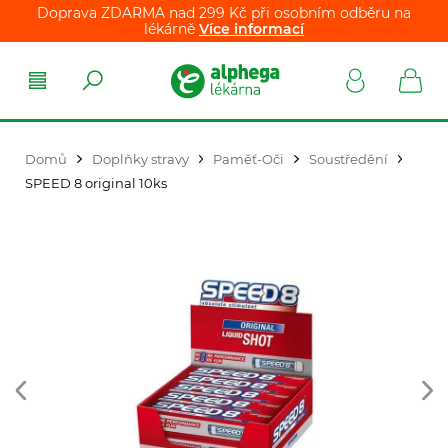
Doprava ZDARMA nad 299 Kč při osobním odběru na
lékárně
Více informací
Domů
Doplňky stravy
Paměť-Oči
Soustředění
SPEED 8 original 10ks