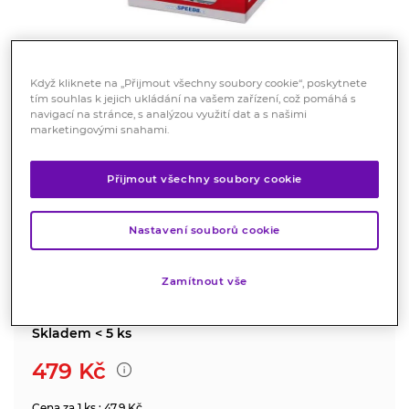
Když kliknete na „Přijmout všechny soubory cookie“, poskytnete
tím souhlas k jejich ukládání na vašem zařízení, což pomáhá s
navigací na stránce, s analýzou využití dat a s našimi
SPEED 8 original 10ks
marketingovými snahami.
Doplněk stravy
Přijmout všechny soubory cookie
Doplněk stravy s vysokým obsahem kofeinu a
stimulujících látek.
Nastavení souborů cookie
Značka:
Speed 8
Hodnocení
Zamítnout vše
Skladem < 5 ks
479
Kč
Cena za 1 ks : 47.9 Kč