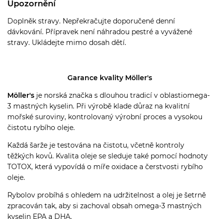
Upozornění
Doplněk stravy. Nepřekračujte doporučené denní
dávkování. Přípravek není náhradou pestré a vyvážené
stravy. Ukládejte mimo dosah dětí.
Garance kvality Möller's
Möller's
je norská značka s dlouhou tradicí v oblastiomega-
3 mastných kyselin. Při výrobě klade důraz na kvalitní
mořské suroviny, kontrolovaný výrobní proces a vysokou
čistotu rybího oleje.
Každá šarže je testována na čistotu, včetně kontroly
těžkých kovů. Kvalita oleje se sleduje také pomocí hodnoty
TOTOX, která vypovídá o míře oxidace a čerstvosti rybího
oleje.
Rybolov probíhá s ohledem na udržitelnost a olej je šetrně
zpracován tak, aby si zachoval obsah omega-3 mastných
kyselin EPA a DHA.