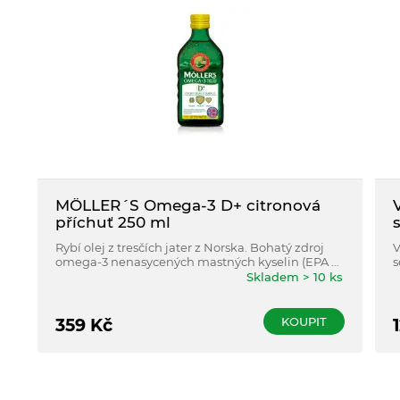
MÖLLER´S Omega-3 D+ citronová
příchuť 250 ml
Rybí olej z tresčích jater z Norska. Bohatý zdroj
V
omega-3 nenasycených mastných kyselin (EPA a
s
DHA) a s vysokým obsahem vitaminu D.
Skladem > 10 ks
KOUPIT
359
Kč