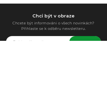
Chci být v obraze
Chcete být informováni o všech novinkách?
Přihlaste se k odběru newsletteru.
ODESLAT
Zavolejte nám
296 567 121
Po - Pá: 9:00 - 15:00
Podle Trati 624/7, 108 00 Praha-10 Malešice, CZ
info@alphega.cz
VŠE O NÁKUPU