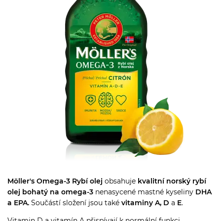
Möller's Omega-3 Rybí olej
obsahuje
kvalitní norský rybí
olej bohatý na omega-3
nenasycené mastné kyseliny
DHA
a EPA.
Součástí složení jsou také
vitaminy
A, D
a
E
.
Vitamin D a vitamín A přispívají k normální funkci