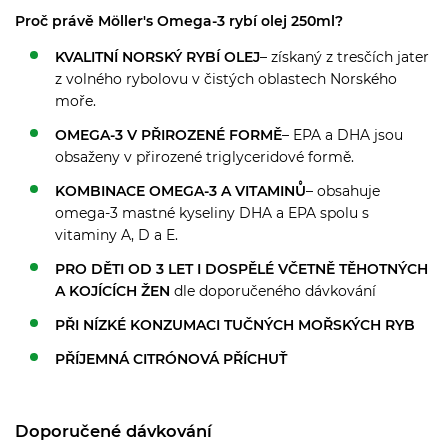
Proč právě Möller's Omega-3 rybí olej 250ml?
KVALITNÍ NORSKÝ RYBÍ OLEJ
– získaný z tresčích jater
z volného rybolovu v čistých oblastech Norského
moře.
OMEGA-3 V PŘIROZENÉ FORMĚ
– EPA a DHA jsou
obsaženy v přirozené triglyceridové formě.
KOMBINACE OMEGA-3 A VITAMINŮ
– obsahuje
omega-3 mastné kyseliny DHA a EPA spolu s
vitaminy A, D a E.
PRO DĚTI OD 3 LET I DOSPĚLÉ
VČETNĚ TĚHOTNÝCH
A KOJÍCÍCH ŽEN
dle doporučeného dávkování
PŘI NÍZKÉ KONZUMACI TUČNÝCH MOŘSKÝCH RYB
PŘÍJEMNÁ CITRÓNOVÁ PŘÍCHUŤ
Doporučené dávkování