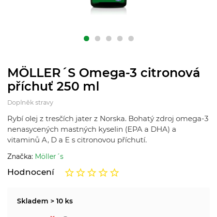
MÖLLER´S Omega-3 citronová
příchuť 250 ml
Doplněk stravy
Rybí olej z tresčích jater z Norska. Bohatý zdroj omega-3
nenasycených mastných kyselin (EPA a DHA) a
vitaminů A, D a E s citronovou příchutí.
Značka:
Möller´s
Hodnocení
Skladem > 10 ks