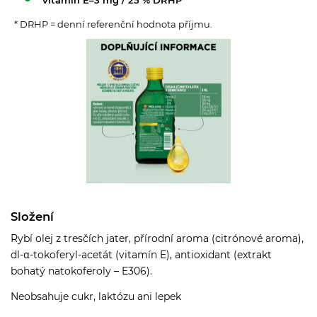
vitamín E–3 mg / 25 % DRHP
* DRHP = denní referenční hodnota příjmu.
Složení
Rybí olej z tresčích jater, přírodní aroma (citrónové aroma),
dl-α-tokoferyl-acetát (vitamín E), antioxidant (extrakt
bohatý natokoferoly – E306).
Neobsahuje cukr, laktózu ani lepek