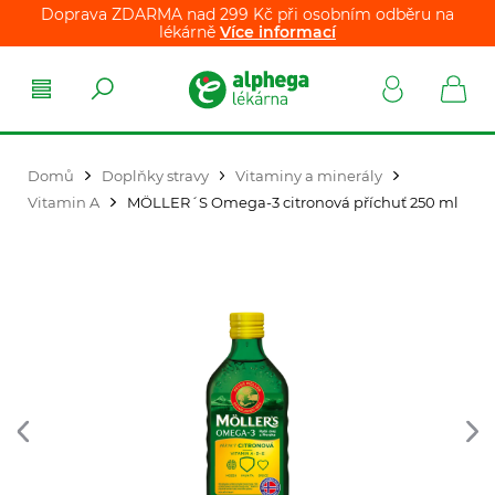
Doprava ZDARMA nad 299 Kč při osobním odběru na
lékárně
Více informací
Domů
Doplňky stravy
Vitaminy a minerály
Vitamin A
MÖLLER´S Omega-3 citronová příchuť 250 ml