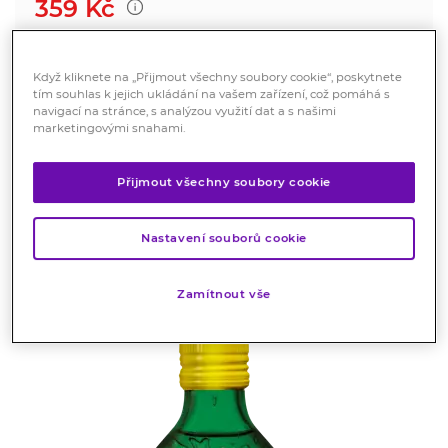
359
Kč
Cena za 1 ml : 1.44 Kč
Když kliknete na „Přijmout všechny soubory cookie“, poskytnete
Koupit
tím souhlas k jejich ukládání na vašem zařízení, což pomáhá s
navigací na stránce, s analýzou využití dat a s našimi
marketingovými snahami.
Popis
Přijmout všechny soubory cookie
MÖLLER´S OMEGA-3 CITRONOVÁ
Nastavení souborů cookie
PŘÍCHUŤ 250 ML
Silná imunita, zdravé srdce a podpora mozku
Zamítnout vše