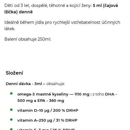
Děti od 3 let, dospělé, těhotné a kojící ženy:
5 ml (čajová
lžička) denně
Ideálně během jídla pro rychlejší vstřebatelnost účinných
látek.
Balení obsahuje 250ml.
Složení
Denní dávka - 5ml –
obsahuje:
omega-3 mastné kyseliny — 1110 mg :
z toho
DHA -
500 mg a EPA - 360 mg
vitamin D–10 μg / 200 % DRHP
vitamin A–250 μg / 31 % DRHP