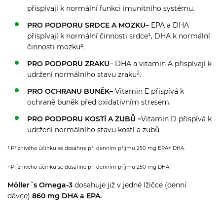
přispívají k normální funkci imunitního systému.
PRO PODPORU SRDCE A MOZKU
– EPA a DHA
přispívají k normální činnosti srdce¹, DHA k normální
činnosti mozku².
PRO PODPORU ZRAKU
– DHA a vitamin A přispívají k
2
udržení normálního stavu zraku
.
PRO OCHRANU BUNĚK
– Vitamin E přispívá k
ochraně buněk před oxidativním stresem.
PRO PODPORU KOSTÍ A ZUBŮ –
Vitamin D přispívá k
udržení normálního stavu kostí a zubů
¹ Příznivého účinku se dosáhne při denním příjmu 250 mg EPA+ DHA.
² Příznivého účinku se dosáhne při denním příjmu 250 mg DHA.
Möller´s Omega-3
dosahuje již v jedné lžičce (denní
dávce)
860 mg DHA a EPA.