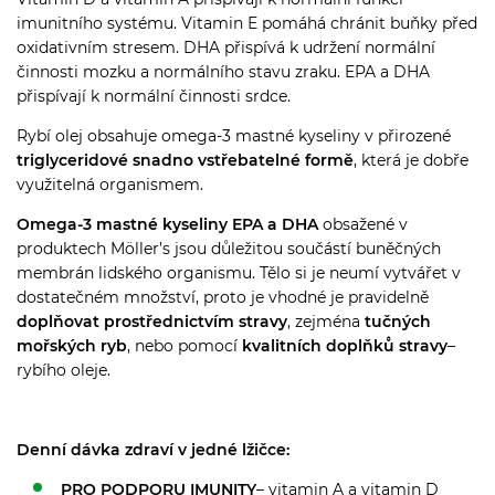
imunitního systému. Vitamin E pomáhá chránit buňky před
oxidativním stresem. DHA přispívá k udržení normální
činnosti mozku a normálního stavu zraku. EPA a DHA
přispívají k normální činnosti srdce.
Rybí olej obsahuje omega-3 mastné kyseliny v přirozené
triglyceridové snadno vstřebatelné formě
, která je dobře
využitelná organismem.
Omega-3 mastné kyseliny
EPA a DHA
obsažené v
produktech Möller’s jsou důležitou součástí buněčných
membrán lidského organismu. Tělo si je neumí vytvářet v
dostatečném množství, proto je vhodné je pravidelně
doplňovat prostřednictvím stravy
, zejména
tučných
mořských ryb
, nebo pomocí
kvalitních doplňků stravy
–
rybího oleje.
Denní dávka zdraví v jedné lžičce:
PRO PODPORU IMUNITY
– vitamin A a vitamin D