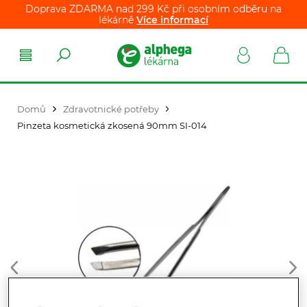
Doprava ZDARMA nad 299 Kč při osobním odběru na
lékárně
Více informací
Domů
Zdravotnické potřeby
Pinzeta kosmetická zkosená 90mm SI-014