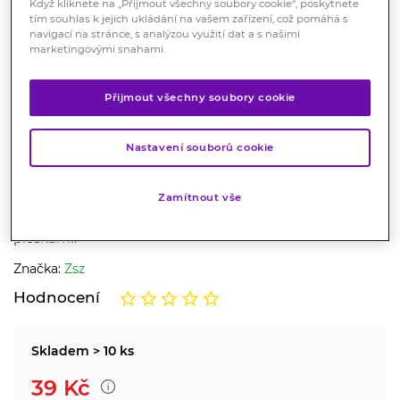
Když kliknete na „Přijmout všechny soubory cookie“, poskytnete
tím souhlas k jejich ukládání na vašem zařízení, což pomáhá s
navigací na stránce, s analýzou využití dat a s našimi
marketingovými snahami.
Přijmout všechny soubory cookie
Pinzeta kosmetická zkosená
Nastavení souborů cookie
90mm SI-014
Zdravotnický prostředek
Zamítnout vše
Zkosená kosmetická pinzeta s jemně zbroušenými
ploškami.
Značka:
Zsz
Hodnocení
Skladem > 10 ks
39
Kč