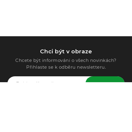
Chci být v obraze
Chcete být informováni o všech novinkách?
Přihlaste se k odběru newsletteru.
ODESLAT
Zavolejte nám
296 567 121
Po - Pá: 9:00 - 15:00