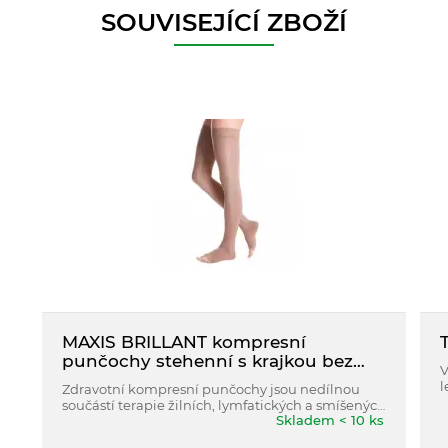
SOUVISEJÍCÍ ZBOŽÍ
MAXIS BRILLANT kompresní
punčochy stehenní s krajkou bez
V
špičky vel.6N
l
Zdravotní kompresní punčochy jsou nedílnou
o
součástí terapie žilních, lymfatických a smíšených
Skladem < 10 ks
otoků.