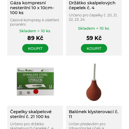
Gáza kompresní
Držátko skalpelových
nesterilní 10 x 10cm-
čepelek č. 4
100 ks
Určeno pro čepelky č. 20, 21,
22, 23, 24.
Gázové kompresy k ošetření
poranění.
Skladem < 10 ks
Skladem > 10 ks
89
Kč
59
Kč
KOUPIT
KOUPIT
Čepelky skalpelové
Balónek klysterovací č.
sterilní č. 21 100 ks
11
Určeno pro držátko
Určen především pro
skalpelových čepelek č. 4.
zdravotnické účely k