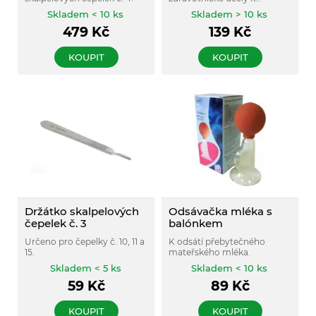
provádění klystýru.
Skladem < 10 ks
Skladem > 10 ks
479
Kč
139
Kč
KOUPIT
KOUPIT
Držátko skalpelových
Odsávačka mléka s
čepelek č. 3
balónkem
Určeno pro čepelky č. 10, 11 a
K odsátí přebytečného
15.
mateřského mléka.
Skladem < 5 ks
Skladem < 10 ks
59
Kč
89
Kč
KOUPIT
KOUPIT