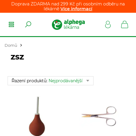
Doprava ZDARMA nad 299 Kč při osobním odběru na
lékárně
Více informací
Domů
ZSZ
Řazení produktů:
Nejprodávanější