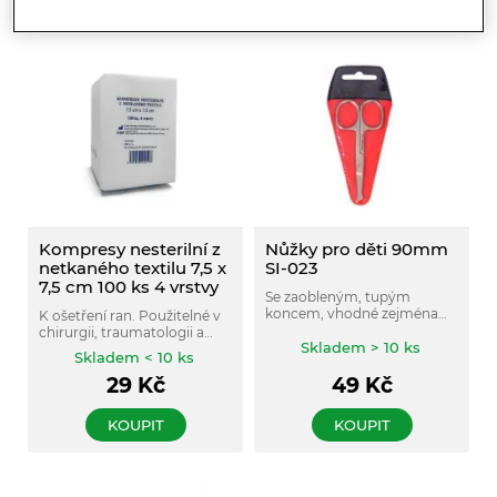
KOUPIT
KOUPIT
Kompresy nesterilní z
Nůžky pro děti 90mm
netkaného textilu 7,5 x
SI-023
7,5 cm 100 ks 4 vrstvy
Se zaobleným, tupým
koncem, vhodné zejména
K ošetření ran. Použitelné v
pro děti.
chirurgii, traumatologii a
Skladem > 10 ks
dalších lékařských oborech.
Skladem < 10 ks
29
Kč
49
Kč
KOUPIT
KOUPIT