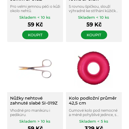
Pro velmi jemnou péči o kůži
S rovnou špičkou, slouží
okolo nehtů.
výhradně ke stříhání kůžičky
okolo nehtů nebo velmi
Skladem < 10 ks
Skladem < 10 ks
slabých (dětských) nehtů.
59
Kč
59
Kč
KOUPIT
KOUPIT
Nůžky nehtové
Kolo podložní průměr
zahnuté slabé SI-019Z
42,5 cm
Vhodné pro manikúru i
Gumové kolo pod nemocné
pedikúru.
a méně pohyblivé jedince, s
vypouštěcím ventilkem.
Skladem > 10 ks
Skladem < 5 ks
59
Kč
329
Kč