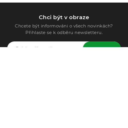
Chci být v obraze
Chcete být informováni o všech novinkách?
Přihlaste se k odběru newsletteru.
ODESLAT
Zavolejte nám
296 567 121
Po - Pá: 9:00 - 15:00
Podle Trati 624/7, 108 00 Praha-10 Malešice, CZ
info@alphega.cz
VŠE O NÁKUPU