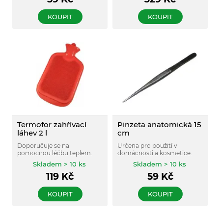
KOUPIT
KOUPIT
Termofor zahřívací
Pinzeta anatomická 15
láhev 2 l
cm
Doporučuje se na
Určena pro použití v
pomocnou léčbu teplem.
domácnosti a kosmetice.
Skladem > 10 ks
Skladem > 10 ks
119
Kč
59
Kč
KOUPIT
KOUPIT