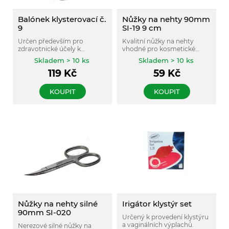
Balónek klysterovací č.
Nůžky na nehty 90mm
9
SI-19 9 cm
Určen především pro
Kvalitní nůžky na nehty
zdravotnické účely k
vhodné pro kosmetické
provádění klystýru.
salony i domácí použití.
Skladem > 10 ks
Skladem > 10 ks
119
Kč
59
Kč
KOUPIT
KOUPIT
Nůžky na nehty silné
Irigátor klystýr set
90mm SI-020
Určený k provedení klystýru
a vaginálních výplachů.
Nerezové silné nůžky na