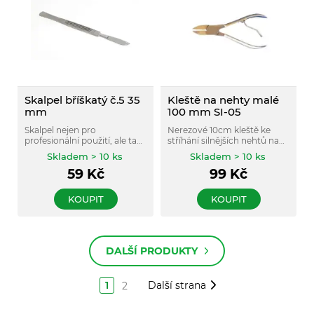
Skalpel bříškatý č.5 35
Kleště na nehty malé
mm
100 mm SI-05
Skalpel nejen pro
Nerezové 10cm kleště ke
profesionální použití, ale také
stříhání silnějších nehtů na
pro hobby či domácnost.
rukou i nohou.
Skladem > 10 ks
Skladem > 10 ks
59
Kč
99
Kč
KOUPIT
KOUPIT
DALŠÍ PRODUKTY
1
Další strana
2