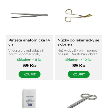
Pinzeta anatomická 14
Nůžky do lékárničky se
cm
sklonem
Vhodná pro individuální
Nůžky slouží k první pomoci
použití v domácnosti,
při úrazu. Na střihání obvazů,
kosmetice i pro profesionální
obinadel, náplastí nebo i
Skladem < 5 ks
Skladem > 10 ks
účely.
bezpečnostního pásu v autě.
59
Kč
39
Kč
KOUPIT
KOUPIT