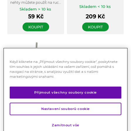
nehty můžete použít na ruce
Skladem < 10 ks
i nohy.
Skladem > 10 ks
59
Kč
209
Kč
KOUPIT
KOUPIT
Když kliknete na „Přijmout všechny soubory cookie“, poskytnete
tím souhlas k jejich ukládání na vašem zařízení, což pomáhá s
navigací na stránce, s analýzou využití dat a s našimi
marketingovými snahami.
Balónek klysterovací č.
Gáza hydrofilní role
Přijmout všechny soubory cookie
7
90cmx10m
Určen především pro
Ze 100% bavlny. Baleno
zdravotnické účely k
jednotlivě v papíře a igelitu.
Nastavení souborů cookie
provádění klystýru.
Skladem > 10 ks
Skladem > 10 ks
79
Kč
119
Kč
Zamítnout vše