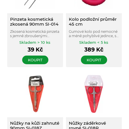
Pinzeta kosmetická
Kolo podložní průměr
zkosená 90mm SI-014
45 cm
Zkosená kosmetická pinzeta
Gumové kolo pod nemocné
s jemně zbroušenými
a méně pohyblivé jedince, s
ploškami.
vypouštěcím ventilkem.
Skladem > 10 ks
Skladem < 5 ks
39
Kč
389
Kč
KOUPIT
KOUPIT
Nůžky na kůži zahnuté
Nůžky záděrkové
90mm SI-018Z
rovné SI-018R