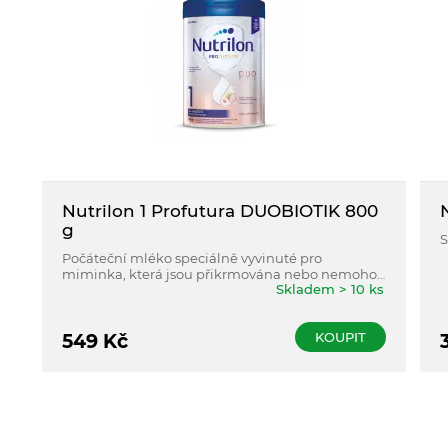
Nutrilon 1 Profutura DUOBIOTIK 800
g
S
Počáteční mléko speciálně vyvinuté pro
miminka, která jsou přikrmována nebo nemohou
Skladem > 10 ks
být kojena vůbec. Bez palmového oleje. Vhodné
pro kojence od narození do šesti měsíců věku.
KOUPIT
549
Kč