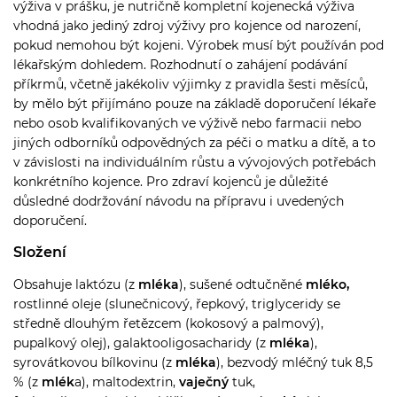
výživa v prášku, je nutričně kompletní kojenecká výživa
vhodná jako jediný zdroj výživy pro kojence od narození,
pokud nemohou být kojeni. Výrobek musí být používán pod
lékařským dohledem. Rozhodnutí o zahájení podávání
příkrmů, včetně jakékoliv výjimky z pravidla šesti měsíců,
by mělo být přijímáno pouze na základě doporučení lékaře
nebo osob kvalifikovaných ve výživě nebo farmacii nebo
jiných odborníků odpovědných za péči o matku a dítě, a to
v závislosti na individuálním růstu a vývojových potřebách
konkrétního kojence. Pro zdraví kojenců je důležité
důsledné dodržování návodu na přípravu i uvedených
doporučení.
Složení
Obsahuje laktózu (z
mléka
), sušené odtučněné
mléko,
rostlinné oleje (slunečnicový, řepkový, triglyceridy se
středně dlouhým řetězcem (kokosový a palmový),
pupalkový olej), galaktooligosacharidy (z
mléka
),
syrovátkovou bílkovinu (z
mléka
), bezvodý mléčný tuk 8,5
% (z
mlék
a), maltodextrin,
vaječný
tuk,