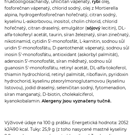
fruktooligosacharidy, uhličitan vápenatý,
rybí
olej,
fosforečnan vápenatý, chlorid sodný, olej z Mortierella
alpina, hydrogenfosforečnan hořečnatý, citran sodný,
kyselinu L-askorbovou, inositol, cholin chlorid, chlorid
hořečnatý, citran draselný, emulgátor (
sójový
lecitin), DL-
alfa-tokoferyl acetát, taurin, síran železnatý, síran zinečnatý,
nikotinamid, cytidin 5'-monofosfát, L-karnitin, sodnou sůl
uridin 5'-monofosfátu, D-pantothenát vápenatý, sodnou sůl
inosin 5'-monofosfátu, antioxidant (askorbyl palmitát),
adenosin 5'-monofosfát, síran měďnatý, sodnou sůl
guanosin 5'-monofosfátu, retinyl acetát, DL-alfa-tokoferol,
thiamin hydrochlorid, retinyl palmitát, riboflavin, pyridoxin
hydrochorid, kyselinu pteorylmonoglutamovou (kyselinu
listovou), jodid draselný, seleničitan sodný, fytomenadion,
síran manganatý, D-biotin, cholekalciferol,
kyanokobalamin.
Alergeny jsou vyznačeny tučně.
Výživové údaje na 100 g prášku: Energetická hodnota: 2052
kJ/490 kcal. Tuky: 25,9 g (z toho nasycené mastné kyseliny