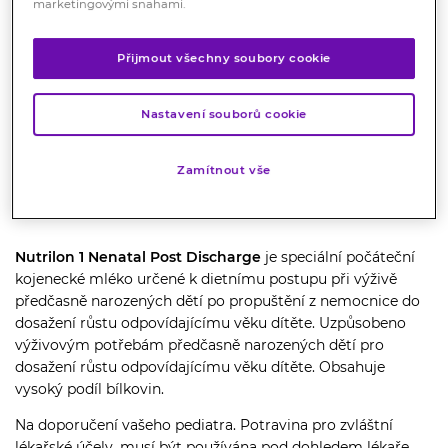
marketingovými snahami.
459
Kč
Přijmout všechny soubory cookie
Cena za 1 g : 1.15 Kč
Koupit
Nastavení souborů cookie
Zamítnout vše
Popis
Nutrilon 1 Nenatal Post Discharge
je speciální počáteční
kojenecké mléko určené k dietnímu postupu při výživě
předčasně narozených dětí po propuštění z nemocnice do
dosažení růstu odpovídajícímu věku dítěte.
Uzpůsobeno
výživovým potřebám předčasně narozených dětí pro
dosažení růstu odpovídajícímu věku dítěte. Obsahuje
vysoký podíl bílkovin.
Na doporučení vašeho pediatra. Potravina pro zvláštní
lékařské účely, musí být používána pod dohledem lékaře.