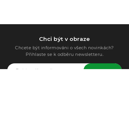
Chci být v obraze
Chcete být informováni o všech novinkách?
Přihlaste se k odběru newsletteru.
ODESLAT
Zavolejte nám
296 567 121
Po - Pá: 9:00 - 15:00
Podle Trati 624/7, 108 00 Praha-10 Malešice, CZ