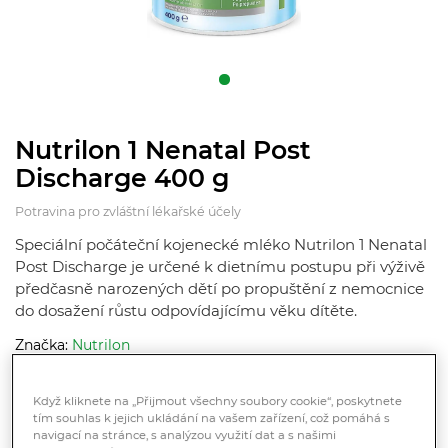
Nutrilon 1 Nenatal Post
Discharge 400 g
Potravina pro zvláštní lékařské účely
Speciální počáteční kojenecké mléko Nutrilon 1 Nenatal
Post Discharge je určené k dietnímu postupu při výživě
předčasně narozených dětí po propuštění z nemocnice
do dosažení růstu odpovídajícímu věku dítěte.
Značka:
Nutrilon
Hodnocení
Když kliknete na „Přijmout všechny soubory cookie“, poskytnete
tím souhlas k jejich ukládání na vašem zařízení, což pomáhá s
Skladem > 10 ks
navigací na stránce, s analýzou využití dat a s našimi