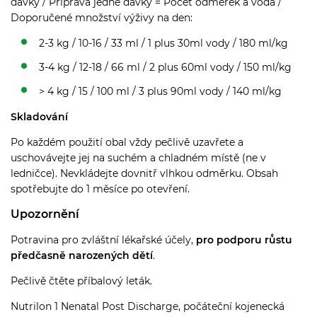
dávky / Příprava jedné dávky = Počet odměrek a voda /
Doporučené množství výživy na den:
2-3 kg / 10-16 / 33 ml / 1 plus 30ml vody / 180 ml/kg
3-4 kg / 12-18 / 66 ml / 2 plus 60ml vody / 150 ml/kg
> 4 kg / 15 / 100 ml / 3 plus 90ml vody / 140 ml/kg
Skladování
Po každém použití obal vždy pečlivě uzavřete a
uschovávejte jej na suchém a chladném místě (ne v
ledničce). Nevkládejte dovnitř vlhkou odměrku. Obsah
spotřebujte do 1 měsíce po otevření.
Upozornění
Potravina pro zvláštní lékařské účely,
pro podporu růstu
předčasně narozených dětí
.
Pečlivě čtěte příbalový leták.
Nutrilon 1 Nenatal Post Discharge, počáteční kojenecká