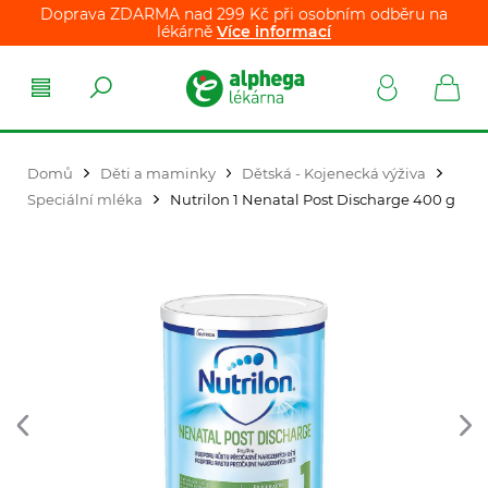
Doprava ZDARMA nad 299 Kč při osobním odběru na
lékárně
Více informací
Domů
Děti a maminky
Dětská - Kojenecká výživa
Speciální mléka
Nutrilon 1 Nenatal Post Discharge 400 g