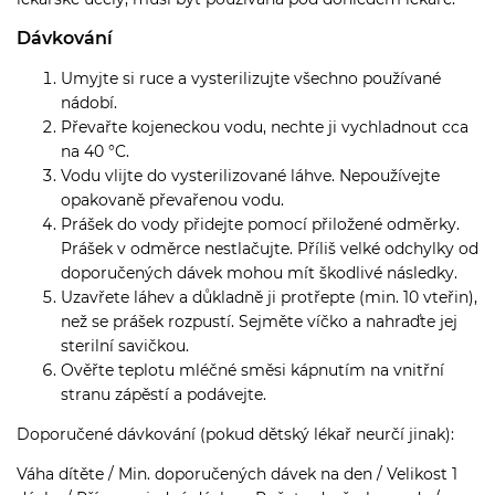
Dávkování
Umyjte si ruce a vysterilizujte všechno používané
nádobí.
Převařte kojeneckou vodu, nechte ji vychladnout cca
na 40 °C.
Vodu vlijte do vysterilizované láhve. Nepoužívejte
opakovaně převařenou vodu.
Prášek do vody přidejte pomocí přiložené odměrky.
Prášek v odměrce nestlačujte. Příliš velké odchylky od
doporučených dávek mohou mít škodlivé následky.
Uzavřete láhev a důkladně ji protřepte (min. 10 vteřin),
než se prášek rozpustí. Sejměte víčko a nahraďte jej
sterilní savičkou.
Ověřte teplotu mléčné směsi kápnutím na vnitřní
stranu zápěstí a podávejte.
Doporučené dávkování (pokud dětský lékař neurčí jinak):
Váha dítěte / Min. doporučených dávek na den / Velikost 1