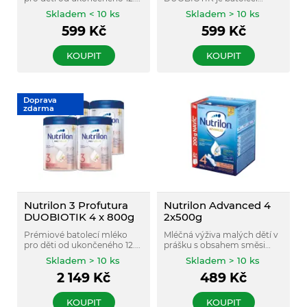
měsíce, s mléčným tukem
mléko v prášku pro děti od
Skladem < 10 ks
Skladem > 10 ks
pro lahodnější krémovou
ukončeného 24. měsíce, bez
599
Kč
599
Kč
chuť a s jedinečnou
palmového oleje, s
kombinací oligosacharidů,
fermentovanou mléčnou
prebiotik a živin pro podporu
složkou a prebiotiky
KOUPIT
KOUPIT
imunity.
GOS/FOS, doplněné o
vitamíny C a D a vápník pro
podporu imunity a růstu
kostí.
Doprava
zdarma
Nutrilon 3 Profutura
Nutrilon Advanced 4
DUOBIOTIK 4 x 800g
2x500g
Prémiové batolecí mléko
Mléčná výživa malých dětí v
pro děti od ukončeného 12.
prášku s obsahem směsi
měsíce, s mléčným tukem
probiotik určená pro děti od
Skladem > 10 ks
Skladem > 10 ks
pro lahodnější krémovou
ukončeného 2 roku věku.
2 149
Kč
489
Kč
chuť a s jedinečnou
kombinací oligosacharidů,
prebiotik a živin pro podporu
KOUPIT
KOUPIT
imunity.