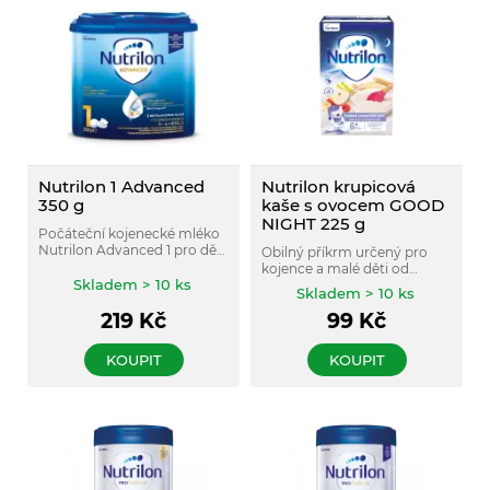
Nutrilon 1 Advanced
Nutrilon krupicová
350 g
kaše s ovocem GOOD
NIGHT 225 g
Počáteční kojenecké mléko
Nutrilon Advanced 1 pro děti
Obilný příkrm určený pro
ve věku 0-6 měsíců.
kojence a malé děti od
Skladem > 10 ks
ukončeného 6. měsíce.
Skladem > 10 ks
219
Kč
99
Kč
KOUPIT
KOUPIT