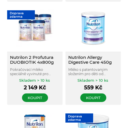
Doprava
zdarma
Nutrilon 2 Profutura
Nutrilon Allergy
DUOBIOTIK 4x800g
Digestive Care 450g
Pokračovací mléko
Mléko s patentovaným
speciálně vyvinuté pro
složením pro děti od
miminka, která jsou
narození, na dietní režim při
Skladem > 10 ks
Skladem > 10 ks
přikrmována nebo
alergii na bílkovinu
2 149
Kč
559
Kč
nemohou být kojena vůbec.
kravského mléka nebo
Bez palmového oleje. Pro
poruchách trávení a
děti od ukončeného 6.
vstřebávání tuků.
KOUPIT
KOUPIT
měsíce.
Doprava
zdarma