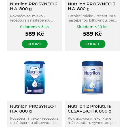
Nutrilon PROSYNEO 2
Nutrilon PROSYNEO 3
H.A. 800 g
H.A. 800 g
Pokračovací mléko -
Batolecí mléko - receptura s
receptura s naštěpenou
naštěpenou bílkovinou, bez
bílkovinou, bez palmového
palmového oleje.
Skladem < 5 ks
Skladem < 10 ks
oleje.
589
Kč
589
Kč
KOUPIT
KOUPIT
Nutrilon PROSYNEO 1
Nutrilon 2 Profutura
H.A. 800 g
CESARBIOTIK 800 g
Počáteční mléko - receptura
Pokračovací mléko, které
s naštěpenou bílkovinou, bez
má recepturu vyvinutou pro
palmového oleje.
miminka, která se narodila