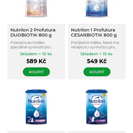
Nutrilon 2 Profutura
Nutrilon 1 Profutura
DUOBIOTIK 800 g
CESARBIOTIK 800 g
Pokračovací mléko
Počáteční mléko, které má
speciálně vyvinuté pro
recepturu vyvinutou pro
miminka, která jsou
miminka, která se narodila
Skladem > 10 ks
Skladem > 10 ks
přikrmována nebo
císařským řezem a
589
Kč
549
Kč
nemohou být kojena vůbec.
nemohou být kojena.
Bez palmového oleje. Pro
děti od ukončeného 6.
KOUPIT
KOUPIT
měsíce.