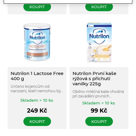
KOUPIT
KOUPIT
Nutrilon 1 Lactose Free
Nutrilon První kaše
400 g
rýžová s příchutí
vanilky 225g
Určeno kojencům od
narození, kteří nemohou být
Obilno-mléčná kaše vhodná
kojeni a trpí nesnášenlivostí
při zavádění prvních
laktózy.
Skladem > 10 ks
příkrmů.
Skladem < 10 ks
249
Kč
99
Kč
KOUPIT
KOUPIT