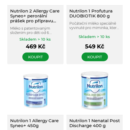
Nutrilon 2 Allergy Care
Nutrilon 1 Profutura
Syneo+ perorální
DUOBIOTIK 800 g
prášek pro přípravu
Počáteční mléko speciálně
roztoku 1 x 450g
vyvinuté pro miminka, která
Mléko s patentovaným
jsou přikrmována nebo
složením pro děti od 6.
nemohou být kojena vůbec.
Skladem > 10 ks
ukončeného měsíce věku
Skladem > 10 ks
Bez palmového oleje.
určené k užívání při alergii na
Vhodné pro kojence od
469
Kč
549
Kč
bílkovinu kravského mléka.
narození do šesti měsíců
věku.
KOUPIT
KOUPIT
Nutrilon 1 Allergy Care
Nutrilon 1 Nenatal Post
Syneo+ 450g
Discharge 400 g