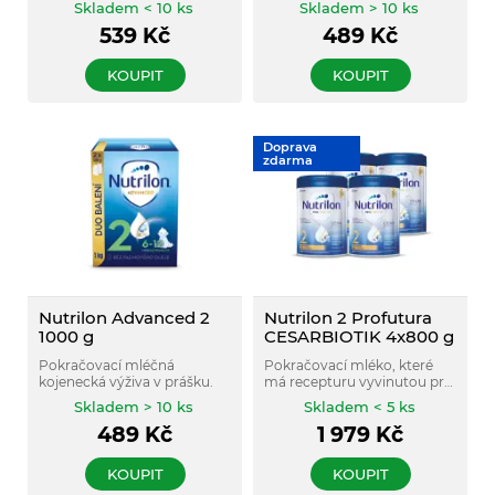
Skladem < 10 ks
Skladem > 10 ks
císařským řezem a
539
Kč
489
Kč
nemohou být kojena.
KOUPIT
KOUPIT
Doprava
zdarma
Nutrilon Advanced 2
Nutrilon 2 Profutura
1000 g
CESARBIOTIK 4x800 g
Pokračovací mléčná
Pokračovací mléko, které
kojenecká výživa v prášku.
má recepturu vyvinutou pro
miminka, která se narodila
Skladem > 10 ks
Skladem < 5 ks
císařským řezem a
489
Kč
1 979
Kč
nemohou být kojena.
KOUPIT
KOUPIT