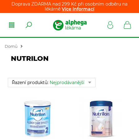
Doprava ZDARMA nad 299 Kč při osobním odběru na
lékárně
Více informací
Domů
NUTRILON
Řazení produktů:
Nejprodávanější