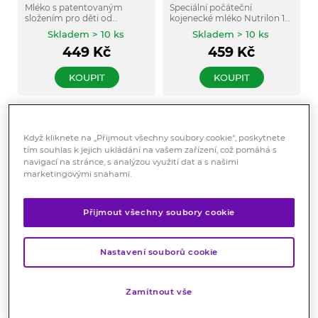
Mléko s patentovaným
Speciální počáteční
složením pro děti od
kojenecké mléko Nutrilon 1
narození určené k užívání při
Nenatal Post Discharge je
Skladem > 10 ks
Skladem > 10 ks
alergii na bílkovinu
určené k dietnímu postupu
449
Kč
459
Kč
kravského mléka.
při výživě předčasně
narozených dětí po
propuštění z nemocnice do
KOUPIT
KOUPIT
dosažení růstu
odpovídajícímu věku dítěte.
Když kliknete na „Přijmout všechny soubory cookie“, poskytnete
tím souhlas k jejich ukládání na vašem zařízení, což pomáhá s
navigací na stránce, s analýzou využití dat a s našimi
marketingovými snahami.
Přijmout všechny soubory cookie
Nutrilon Nutriton 135g
Nutrilon 0 Nenatal
Nutriprem 400g
Přípravek pro děti, které
Nastavení souborů cookie
ublinkávají.
Speciální výživa pro
nedonošené děti.
Skladem > 10 ks
Skladem > 10 ks
Zamítnout vše
299
Kč
339
Kč