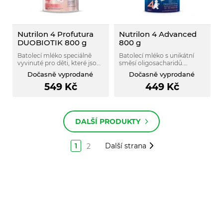
Nutrilon 4 Profutura
Nutrilon 4 Advanced
DUOBIOTIK 800 g
800 g
Batolecí mléko speciálně
Batolecí mléko s unikátní
vyvinuté pro děti, které jsou
směsí oligosacharidů.
přikrmované nebo
Vhodné pro batolata od
Dočasně vyprodané
Dočasně vyprodané
nemohou být kojeny vůbec.
ukončeného 24. měsíce.
549
Kč
449
Kč
Bez palmového oleje.
DALŠÍ PRODUKTY
1
Další strana
2