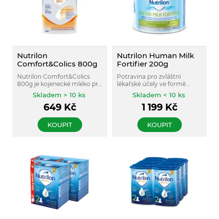
Nutrilon
Nutrilon Human Milk
Comfort&Colics 800g
Fortifier 200g
Nutrilon Comfort&Colics
Potravina pro zvláštní
800g je kojenecké mléko pro
lékařské účely ve formě
řízenou dietní výživu při
prášku určena pro řízenou
Skladem > 10 ks
Skladem < 10 ks
zácpě a/nebo kolike.
dietní výživu při výživě
649
Kč
1 199
Kč
nedonošených kojenců k
obohacení mateřského
mléka.
KOUPIT
KOUPIT