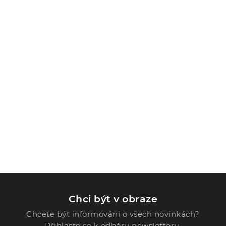
Chci být v obraze
Chcete být informováni o všech novinkách?
Přihlaste se k odběru newsletteru.