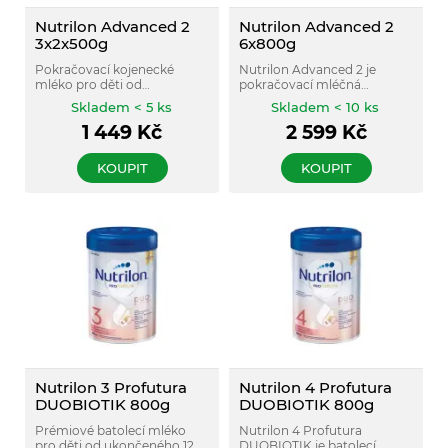
Nutrilon Advanced 2
Nutrilon Advanced 2
3x2x500g
6x800g
Pokračovací kojenecké
Nutrilon Advanced 2 je
mléko pro děti od
pokračovací mléčná
ukončeného 6. měsíce s
kojenecká výživa pro
Skladem < 5 ks
Skladem < 10 ks
obsahem prebiotik GOS/FOS
miminka od ukončeného 6.
1 449
Kč
2 599
Kč
a živin v plně recyklovatelné
měsíce. Obsahuje směs
krabici s 200 g navíc a bez
oligosacharidů GOS/FOS
palmového oleje.
vyvinutou po vzoru
KOUPIT
KOUPIT
oligosacharidů mateřského
mléka.
Nutrilon 3 Profutura
Nutrilon 4 Profutura
DUOBIOTIK 800g
DUOBIOTIK 800g
Prémiové batolecí mléko
Nutrilon 4 Profutura
pro děti od ukončeného 12.
DUOBIOTIK je batolecí