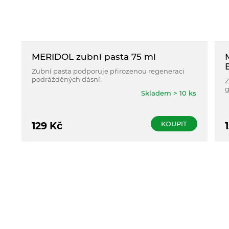
MERIDOL zubní pasta 75 ml
Zubní pasta podporuje přirozenou regeneraci
podrážděných dásní.
Z
g
Skladem > 10 ks
KOUPIT
129
Kč