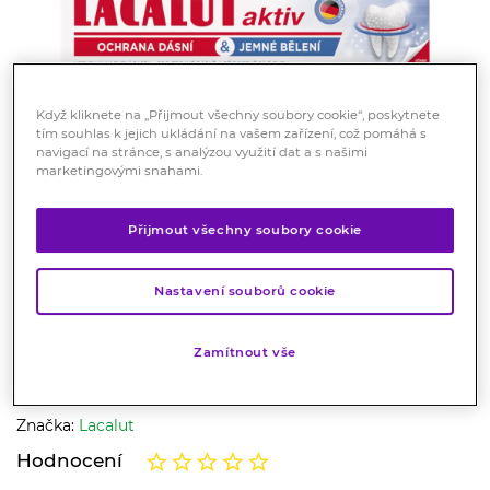
Když kliknete na „Přijmout všechny soubory cookie“, poskytnete
tím souhlas k jejich ukládání na vašem zařízení, což pomáhá s
navigací na stránce, s analýzou využití dat a s našimi
marketingovými snahami.
Lacalut Aktiv zubní pasta
ochrana dásní & jemné bělení
Přijmout všechny soubory cookie
75ml
Nastavení souborů cookie
Kosmetika
Lacalut aktiv ochrana dásní a jemné bělení je
Zamítnout vše
medicinální zubní pasta pro zdravé dásně a přirozené
zuby.
Značka:
Lacalut
Hodnocení