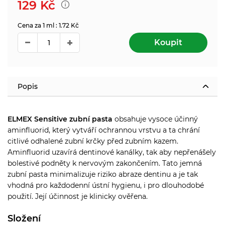
129
Kč
Cena za 1 ml : 1.72 Kč
Koupit
Popis
ELMEX Sensitive zubní pasta
obsahuje vysoce účinný
aminfluorid, který vytváří ochrannou vrstvu a ta chrání
citlivé odhalené zubní krčky před zubním kazem.
Aminfluorid uzavírá dentinové kanálky, tak aby nepřenášely
bolestivé podněty k nervovým zakončením. Tato jemná
zubní pasta minimalizuje riziko abraze dentinu a je tak
vhodná pro každodenní ústní hygienu, i pro dlouhodobé
použití. Její účinnost je klinicky ověřena.
Složení