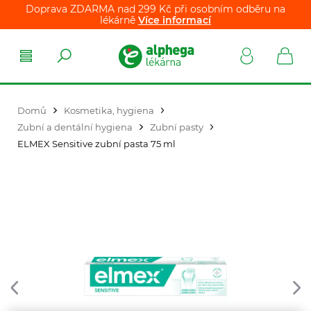
Doprava ZDARMA nad 299 Kč při osobním odběru na
lékárně
Více informací
Domů
Kosmetika, hygiena
Zubní a dentální hygiena
Zubní pasty
ELMEX Sensitive zubní pasta 75 ml