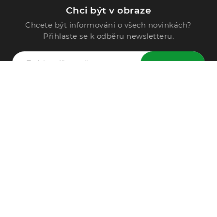
Chci být v obraze
Chcete být informováni o všech novinkách?
Přihlaste se k odběru newsletteru.
ODESLAT
Zavolejte nám
296 567 121
Po - Pá: 9:00 - 15:00
Podle Trati 624/7, 108 00 Praha-10 Malešice, CZ
info@alphega.cz
VŠE O NÁKUPU
Obchodní podmínky
Doprava a platba