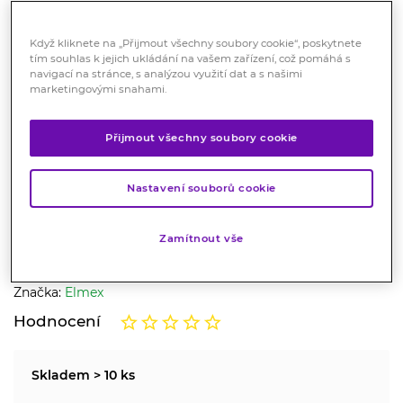
Když kliknete na „Přijmout všechny soubory cookie“, poskytnete
tím souhlas k jejich ukládání na vašem zařízení, což pomáhá s
navigací na stránce, s analýzou využití dat a s našimi
marketingovými snahami.
Přijmout všechny soubory cookie
ELMEX Sensitive zubní pasta 75
ml
Nastavení souborů cookie
Kosmetika
Zamítnout vše
Jemná zubní pasta, která minimalizuje riziko abraze
dentinu a je tak vhodná pro každodenní ústní hygienu.
Značka:
Elmex
Hodnocení
Skladem > 10 ks