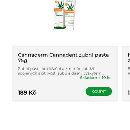
Cannaderm Cannadent zubní pasta
75g
Zubní pasta pro čištění a zmírnění obtíží
B
spojených s citlivostí zubů a dásní, výskytem
P
Skladem < 10 ks
paradontózy, krvácivostí dásní nebo výskytem aft
s
či otlaků.
KOUPIT
189
Kč