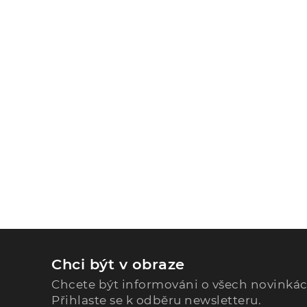
Chci být v obraze
Chcete být informováni o všech novinká
Přihlaste se k odběru newsletteru.