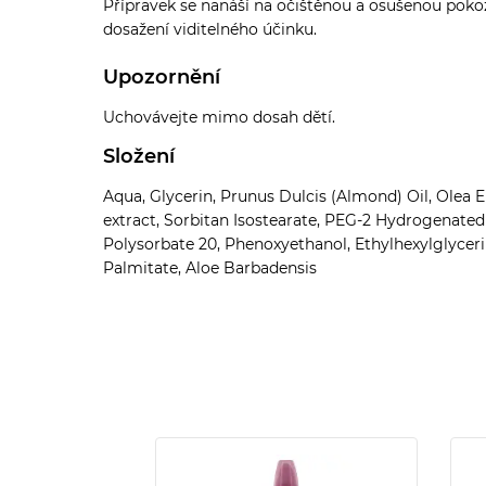
Přípravek se nanáší na očištěnou a osušenou pokožk
dosažení viditelného účinku.
Upozornění
Uchovávejte mimo dosah dětí.
Složení
Aqua, Glycerin, Prunus Dulcis (Almond) Oil, Olea Eu
extract, Sorbitan Isostearate, PEG-2 Hydrogenated 
Polysorbate 20, Phenoxyethanol, Ethylhexylglycer
Palmitate, Aloe Barbadensis