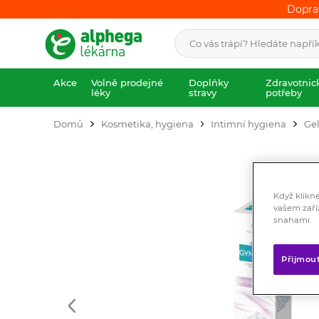
Dopra
Dopra
Akce
Volně prodejné
Doplňky
Zdravotnic
léky
stravy
potřeby
Domů
Kosmetika, hygiena
Intimní hygiena
Gel
Když klikn
vašem zaří
snahami.
Přijmou