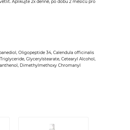
ětlit. Aplikujte 2x denně, po dobu 2 měsíců pro
panediol, Oligopeptide 34, Calendula officinalis
riglyceride, Glycerylstearate, Cetearyl Alcohol,
, Panthenol, Dimethylmethoxy Chromanyl