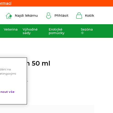
ormací
ormací
Najdi lékárnu
Přihlásit
Košík
Veterina
Výhodné
Erotické
Sezóna
sady
pomůcky
🌞
ing krém 50 ml
ádání na
ketingovými
timních partií.
nout vše