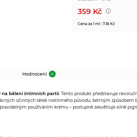
359
Kč
Cena za 1 ml : 7.18 Kč
Hodnocení
0
na bělení intimních partií
. Tento produkt představuje revoluč
cných účinných látek rostlinného původu, šetrným způsobem běl
 pravidelným používáním krému – postupně zesvětluje silně pig