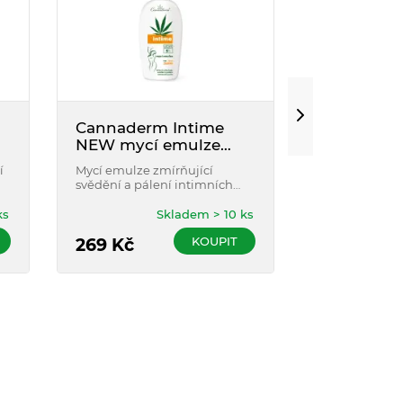
Cannaderm Intime
Intim Comf
NEW mycí emulze
intertrigo
150+50ml ZDARMA
í
Mycí emulze zmírňující
Mírní a předc
svědění a pálení intimních
vlhké kožní z
u
partií při výskytu kvasinek a
v oblasti vnit
é
zánětů. Dlouhodobé užívání
a genitálií, po
ks
Skladem > 10 ks
posiluje obranyschopnost
záhybech kůž
KOUPIT
intimních partií.
269
Kč
409
Kč