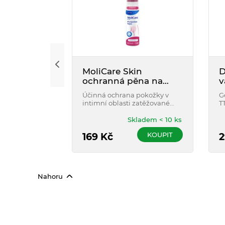
MoliCare Skin
D
ochranná pěna na
v
pokožku 100 ml
Účinná ochrana pokožky v
G
intimní oblasti zatěžované
T
inkontinencí před agresivními
p
látkami obsaženými v moči a
Skladem < 10 ks
stolici. Vysoce účinná díky
KOUPIT
panthenolu a močovině (urea
169
Kč
2
4,5 %).
Nahoru