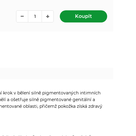
Koupit
ní krok v bělení silně pigmentovaných intimních
í a ošetřuje silně pigmentované genitální a
mentované oblasti, přičemž pokožka získá zdravý