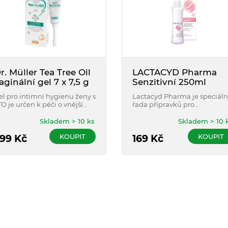
r. Müller Tea Tree Oil
LACTACYD Pharma
aginální gel 7 x 7,5 g
Senzitivní 250ml
el pro intimní hygienu ženy s
Lactacyd Pharma je speciáln
TO je určen k péči o vnější
řada přípravků pro
ohlavní orgány ženy.
každodenní intimní hygien
obohacená o přírodní účinn
Skladem > 10 ks
Skladem > 10 
složky s léčebným přínosem.
KOUPIT
KOUPIT
99
Kč
169
Kč