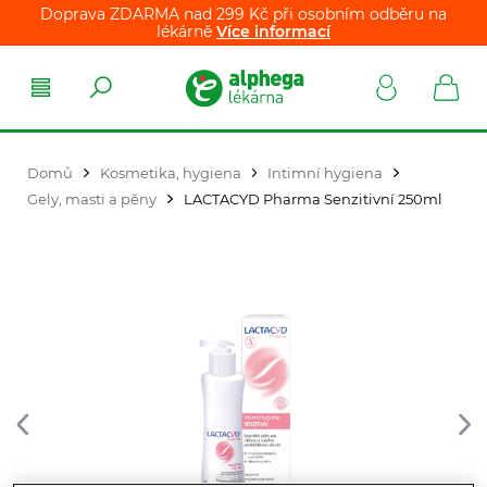
Doprava ZDARMA nad 299 Kč při osobním odběru na
lékárně
Více informací
Domů
Kosmetika, hygiena
Intimní hygiena
Gely, masti a pěny
LACTACYD Pharma Senzitivní 250ml