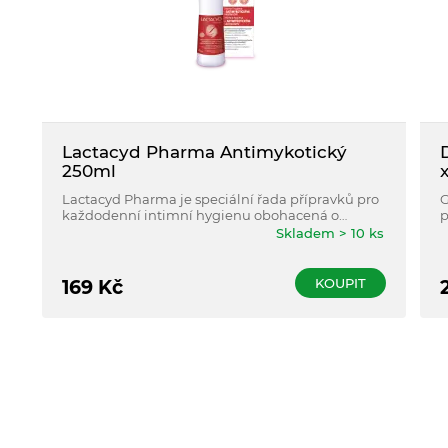
Lactacyd Pharma Antimykotický
250ml
x
Lactacyd Pharma je speciální řada přípravků pro
G
každodenní intimní hygienu obohacená o
p
přírodní účinné složky s léčebným přínosem.
Skladem > 10 ks
KOUPIT
169
Kč