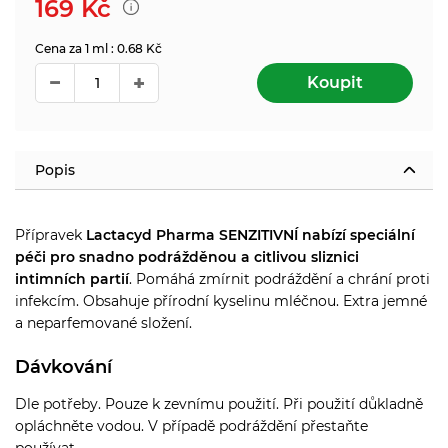
169
Kč
Cena za 1 ml : 0.68 Kč
Koupit
Popis
Přípravek
Lactacyd Pharma SENZITIVNÍ nabízí speciální
péči pro snadno podrážděnou a citlivou sliznici
intimních partií
. Pomáhá zmírnit podráždění a chrání proti
infekcím. Obsahuje přírodní kyselinu mléčnou. Extra jemné
a neparfemované složení.
Dávkování
Dle potřeby. Pouze k zevnímu použití. Při použití důkladně
opláchněte vodou. V případě podráždění přestaňte
používat.