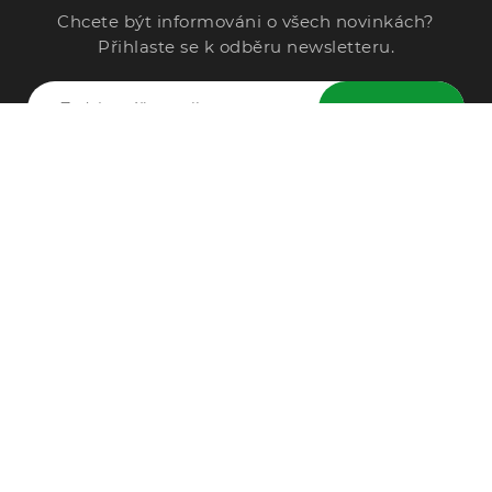
Chcete být informováni o všech novinkách?
Přihlaste se k odběru newsletteru.
ODESLAT
Zavolejte nám
296 567 121
Po - Pá: 9:00 - 15:00
Podle Trati 624/7, 108 00 Praha-10 Malešice, CZ
info@alphega.cz
VŠE O NÁKUPU
Obchodní podmínky
Doprava a platba
Reklamace