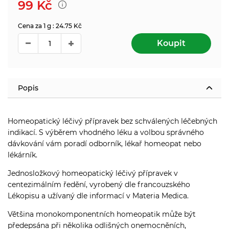
99
Kč
Cena za 1 g : 24.75 Kč
Koupit
Popis
Homeopatický léčivý přípravek bez schválených léčebných
indikací. S výběrem vhodného léku a volbou správného
dávkování vám poradí odborník, lékař homeopat nebo
lékárník.
Jednosložkový homeopatický léčivý přípravek v
centezimálním ředění, vyrobený dle francouzského
Lékopisu a užívaný dle informací v Materia Medica.
Většina monokomponentních homeopatik může být
předepsána při několika odlišných onemocněních,