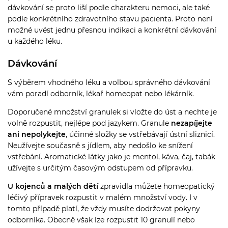
dávkování se proto liší podle charakteru nemoci, ale také
podle konkrétního zdravotního stavu pacienta. Proto není
možné uvést jednu přesnou indikaci a konkrétní dávkování
u každého léku.
Dávkování
S výběrem vhodného léku a volbou správného dávkování
vám poradí odborník, lékař homeopat nebo lékárník.
Doporučené množství granulek si vložte do úst a nechte je
volně rozpustit, nejlépe pod jazykem. Granule
nezapíjejte
ani nepolykejte
, účinné složky se vstřebávají ústní sliznicí.
Neužívejte současně s jídlem, aby nedošlo ke snížení
vstřebání. Aromatické látky jako je mentol, káva, čaj, tabák
užívejte s určitým časovým odstupem od přípravku.
U kojenců a malých dětí
zpravidla můžete homeopatický
léčivý přípravek rozpustit v malém množství vody. I v
tomto případě platí, že vždy musíte dodržovat pokyny
odborníka. Obecně však lze rozpustit 10 granulí nebo