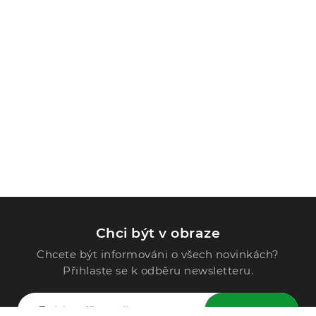
Chci být v obraze
Chcete být informováni o všech novinkách?
Přihlaste se k odběru newsletteru.
ODESLAT