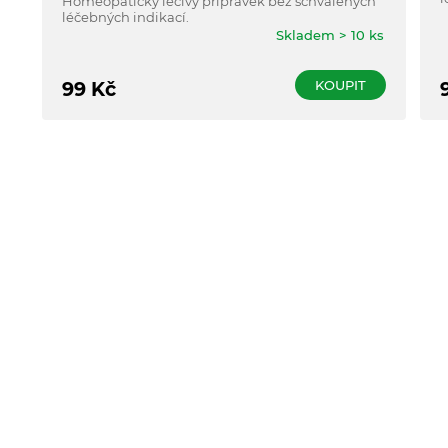
Homeopatický léčivý přípravek bez schválených
léčebných indikací.
Skladem > 10 ks
KOUPIT
99
Kč