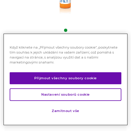
Když kliknete na „Přijmout všechny soubory cookie“, poskytnete
Boiron Calcarea Phosphorica
tím souhlas k jejich ukládání na vašem zařízení, což pomáhá s
15CH gra. 4g
navigací na stránce, s analýzou využití dat a s našimi
marketingovými snahami.
Registrovaný léčivý přípravek
Homeopatický léčivý přípravek bez schválených
Přijmout všechny soubory cookie
léčebných indikací.
Značka:
Boiron
Nastavení souborů cookie
Hodnocení
Zamítnout vše
Skladem > 10 ks