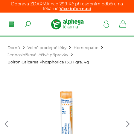
Doprava ZDARMA nad 299 Kč při osobním odběru na
lékárně
Více informací
Domů
Volně prodejné léky
Homeopatie
Jednosložkové léčivé přípravky
Boiron Calcarea Phosphorica 15CH gra. 4g