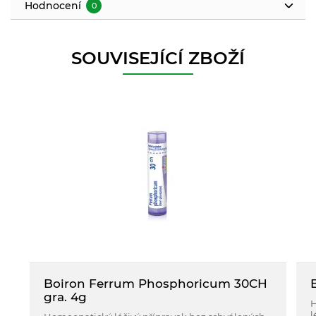
Hodnocení
0
SOUVISEJÍCÍ ZBOŽÍ
Boiron Ferrum Phosphoricum 30CH
gra. 4g
H
l