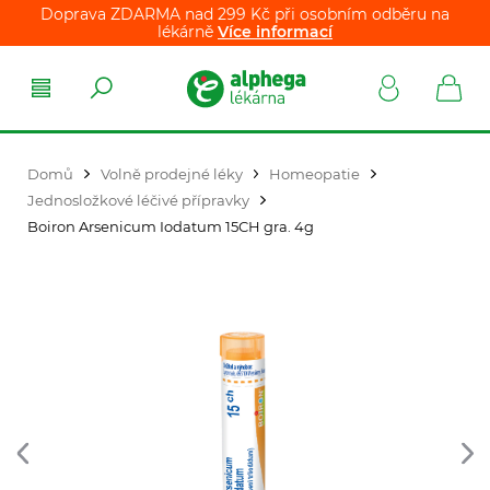
Doprava ZDARMA nad 299 Kč při osobním odběru na
lékárně
Více informací
Domů
Volně prodejné léky
Homeopatie
Jednosložkové léčivé přípravky
Boiron Arsenicum Iodatum 15CH gra. 4g