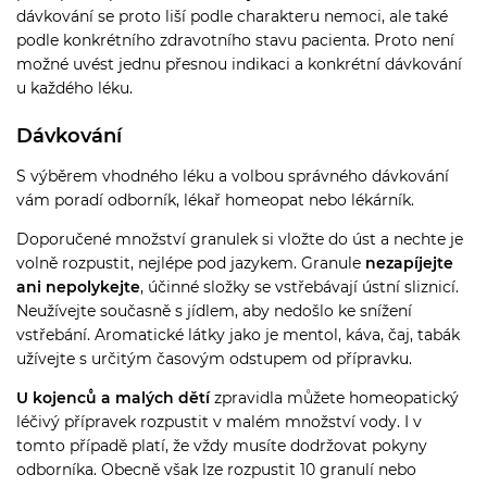
dávkování se proto liší podle charakteru nemoci, ale také
podle konkrétního zdravotního stavu pacienta. Proto není
možné uvést jednu přesnou indikaci a konkrétní dávkování
u každého léku.
Dávkování
S výběrem vhodného léku a volbou správného dávkování
vám poradí odborník, lékař homeopat nebo lékárník.
Doporučené množství granulek si vložte do úst a nechte je
volně rozpustit, nejlépe pod jazykem. Granule
nezapíjejte
ani nepolykejte
, účinné složky se vstřebávají ústní sliznicí.
Neužívejte současně s jídlem, aby nedošlo ke snížení
vstřebání. Aromatické látky jako je mentol, káva, čaj, tabák
užívejte s určitým časovým odstupem od přípravku.
U kojenců a malých dětí
zpravidla můžete homeopatický
léčivý přípravek rozpustit v malém množství vody. I v
tomto případě platí, že vždy musíte dodržovat pokyny
odborníka. Obecně však lze rozpustit 10 granulí nebo