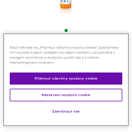
Když kliknete na „Přijmout všechny soubory cookie“, poskytnete
Boiron Arsenicum Iodatum
tím souhlas k jejich ukládání na vašem zařízení, což pomáhá s
15CH gra. 4g
navigací na stránce, s analýzou využití dat a s našimi
marketingovými snahami.
Registrovaný léčivý přípravek
Homeopatický léčivý přípravek bez schválených
Přijmout všechny soubory cookie
léčebných indikací.
Nastavení souborů cookie
Značka:
Boiron
Hodnocení
Zamítnout vše
Skladem > 10 ks