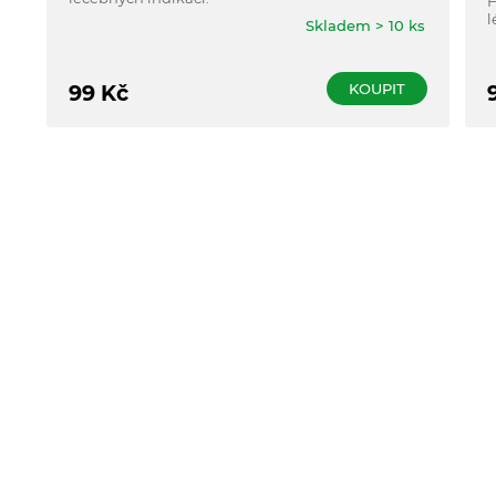
H
l
Skladem > 10 ks
KOUPIT
99
Kč