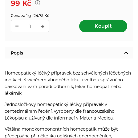
99
Kč
Cena za 1 g : 24.75 Kč
Koupit
Popis
Homeopatický léčivý přípravek bez schválených léčebných
indikací. S výběrem vhodného léku a volbou správného
dávkování vám poradí odborník, lékař homeopat nebo
lékárník.
Jednosložkový homeopatický léčivý přípravek v
centezimálním ředění, vyrobený dle francouzského
Lékopisu a užívaný dle informací v Materia Medica.
Většina monokomponentních homeopatik může být
předepsána při několika odlišných onemocněních,