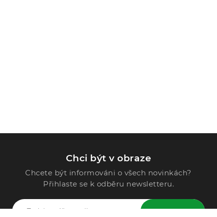
Chci být v obraze
Chcete být informováni o všech novinkách?
Přihlaste se k odběru newsletteru.
ODESLAT