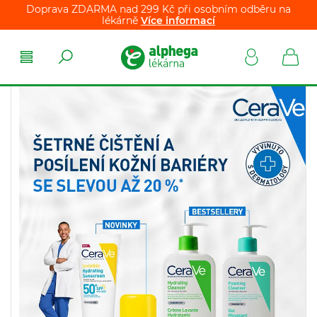
Doprava ZDARMA nad 299 Kč při osobním odběru na
lékárně
Více informací