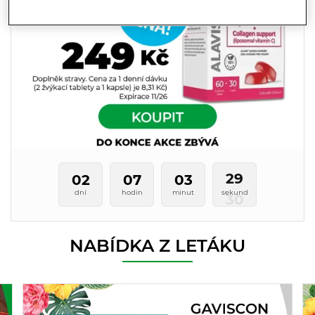
02
07
03
29
dní
hodin
minut
sekund
NABÍDKA Z LETÁKU