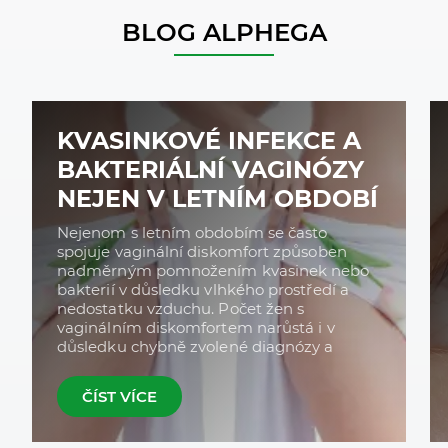
BLOG ALPHEGA
KVASINKOVÉ INFEKCE A
BAKTERIÁLNÍ VAGINÓZY
NEJEN V LETNÍM OBDOBÍ
Nejenom s letním obdobím se často
spojuje vaginální diskomfort způsoben
nadměrným pomnožením kvasinek nebo
bakterií v důsledku vlhkého prostředí a
nedostatku vzduchu. Počet žen s
vaginálním diskomfortem narůstá i v
důsledku chybně zvolené diagnózy a
ČÍST VÍCE