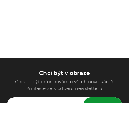
Chci být v obraze
Chcete být informováni o všech novinkách?
Přihlaste se k odběru newsletteru.
ODESLAT