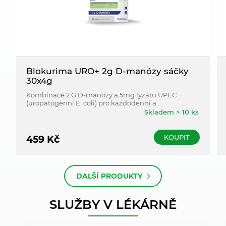
Blokurima URO+ 2g D-manózy sáčky
30x4g
Kombinace 2 G D-manózy a 5mg lyzátu UPEC
(uropatogenní E. coli) pro každodenní a
dlouhodobou podporu normální funkce močových
Skladem > 10 ks
cest (obsahuje 60mg artichoke)
KOUPIT
459
Kč
DALŠÍ PRODUKTY
SLUŽBY V LÉKÁRNĚ