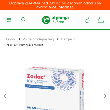
Doprava ZDARMA nad 299 Kč při osobním odběru na
lékárně
Více informací
Domů
Volně prodejné léky
Alergie
ZODAC 10mg 40 tablet