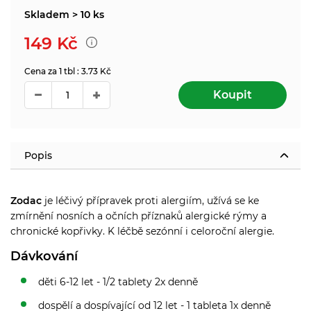
Skladem > 10 ks
149
Kč
Cena za 1 tbl : 3.73 Kč
Koupit
Popis
Zodac
je léčivý přípravek proti alergiím, užívá se ke
zmírnění nosních a očních příznaků alergické rýmy a
chronické kopřivky. K léčbě sezónní i celoroční alergie.
Dávkování
děti 6-12 let - 1/2 tablety 2x denně
dospělí a dospívající od 12 let - 1 tableta 1x denně