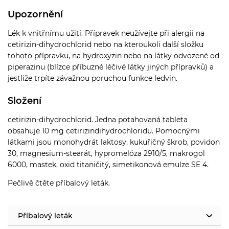
Upozornění
Lék k vnitřnímu užití.
Přípravek neužívejte při alergii na
cetirizin-dihydrochlorid nebo na kteroukoli další složku
tohoto přípravku, na hydroxyzin nebo na látky odvozené od
piperazinu (blízce příbuzné léčivé látky jiných přípravků) a
jestliže trpíte závažnou poruchou funkce ledvin.
Složení
cetirizin-dihydrochlorid. Jedna potahovaná tableta
obsahuje 10 mg cetirizindihydrochloridu. Pomocnými
látkami jsou monohydrát laktosy, kukuřičný škrob, povidon
30, magnesium-stearát, hypromelóza 2910/5, makrogol
6000, mastek, oxid titaničitý, simetikonová emulze SE 4.
Pečlivě čtěte příbalový leták.
Příbalový leták