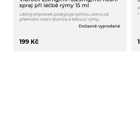
sprej při léčbě rýmy 15 ml
P
i
Léčivý přípravek poskytuje rychlou úlevu od
p
překrvení nosní sliznice a tekoucí rýmy
k
způsobené celou řadou infekčních nebo
Dočasně vyprodané
d
alergických onemocnění horních cest dýchacích.
199
Kč