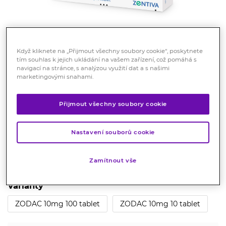
Když kliknete na „Přijmout všechny soubory cookie“, poskytnete
tím souhlas k jejich ukládání na vašem zařízení, což pomáhá s
navigací na stránce, s analýzou využití dat a s našimi
ZODAC 10mg 40 tablet
marketingovými snahami.
Registrovaný léčivý přípravek
Přijmout všechny soubory cookie
Léčivý přípravek proti alergiím, ke zmírnění nosních a
očních příznaků alergické rýmy a chronické kopřivky.
Léčba sezónní i celoroční alergie.
Nastavení souborů cookie
Značka:
Zodac
Zamítnout vše
Hodnocení
Varianty
ZODAC 10mg 100 tablet
ZODAC 10mg 10 tablet