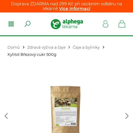
Doprava ZDARMA nad 299 Kč při osobním odběru na
lékárně
Více informací
Domů
Zdravá výživa a čaje
Čaje a bylinky
Xylitol Březový cukr 500g