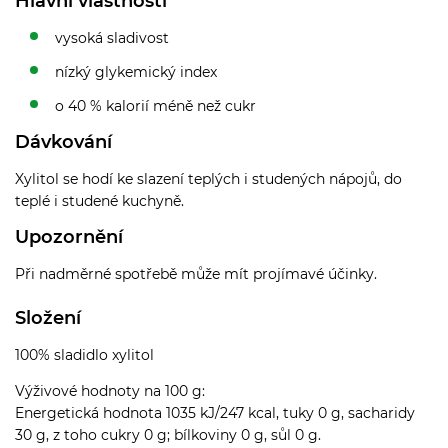
Hlavní vlastnosti
vysoká sladivost
nízký glykemický index
o 40 % kalorií méně než cukr
Dávkování
Xylitol se hodí ke slazení teplých i studených nápojů, do
teplé i studené kuchyně.
Upozornění
Při nadměrné spotřebě může mít projímavé účinky.
Složení
100% sladidlo xylitol
Výživové hodnoty na 100 g:
Energetická hodnota 1035 kJ/247 kcal, tuky 0 g, sacharidy
30 g, z toho cukry 0 g; bílkoviny 0 g, sůl 0 g.