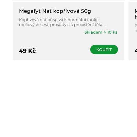
Megafyt Nať kopřivová 50g
Kopřivová nať přispívá k normální funkci
močových cest, prostaty a k pročištění těla.
P
Podporuje normální stav kostí, vlasů a nehtů a
n
Skladem > 10 ks
činnost cévní soustavy.
k
f
c
KOUPIT
49
Kč