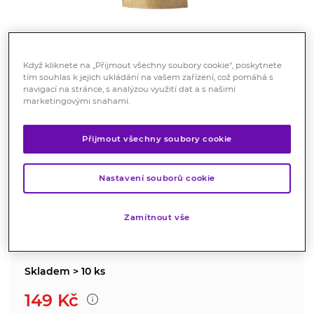
Když kliknete na „Přijmout všechny soubory cookie“, poskytnete
tím souhlas k jejich ukládání na vašem zařízení, což pomáhá s
navigací na stránce, s analýzou využití dat a s našimi
Xylitol Březový cukr 500g
marketingovými snahami.
Doplněk stravy
Přijmout všechny soubory cookie
Xylitol se získává z březové kůry a přirozeně se vyskytuje
i v různých druzích ovoce a zeleniny. Patří mezi
Nastavení souborů cookie
náhradní sladidla.
Značka:
Nutricius
Zamítnout vše
Hodnocení
Skladem > 10 ks
149
Kč