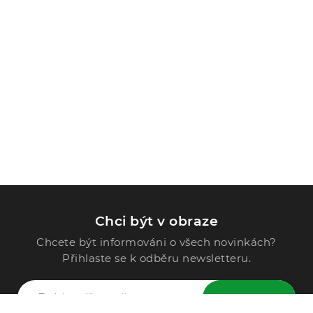
Chci být v obraze
Chcete být informováni o všech novinkách?
Přihlaste se k odběru newsletteru.
ODESLAT