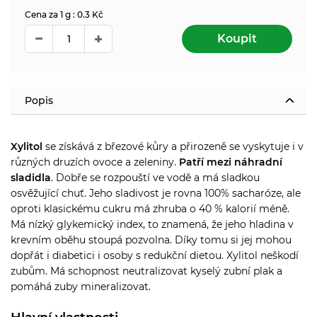
Cena za 1 g : 0.3 Kč
Koupit
Popis
Xylitol
se získává z březové kůry a přirozeně se vyskytuje i v
různých druzích ovoce a zeleniny.
Patří mezi náhradní
sladidla
. Dobře se rozpouští ve vodě a má sladkou
osvěžující chuť. Jeho sladivost je rovna 100% sacharóze, ale
oproti klasickému cukru má zhruba o 40 % kalorií méně.
Má nízký glykemický index, to znamená, že jeho hladina v
krevním oběhu stoupá pozvolna. Díky tomu si jej mohou
dopřát i diabetici i osoby s redukční dietou. Xylitol neškodí
zubům. Má schopnost neutralizovat kyselý zubní plak a
pomáhá zuby mineralizovat.