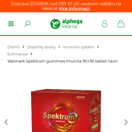
Doprava ZDARMA nad 299 Kč při osobním odběru na
lékárně
Více informací
Domů
Doplňky stravy
Imunitní systém
Echinacea
Walmark Spektrum gummies Imunita 90+30 tablet navíc