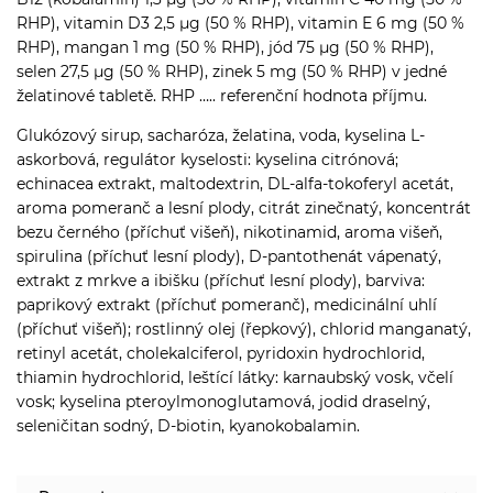
RHP), vitamin D3 2,5 µg (50 % RHP), vitamin E 6 mg (50 %
RHP), mangan 1 mg (50 % RHP), jód 75 µg (50 % RHP),
selen 27,5 µg (50 % RHP), zinek 5 mg (50 % RHP) v jedné
želatinové tabletě. RHP ….. referenční hodnota příjmu.
Glukózový sirup, sacharóza, želatina, voda, kyselina L-
askorbová, regulátor kyselosti: kyselina citrónová;
echinacea extrakt, maltodextrin, DL-alfa-tokoferyl acetát,
aroma pomeranč a lesní plody, citrát zinečnatý, koncentrát
bezu černého (příchuť višeň), nikotinamid, aroma višeň,
spirulina (příchuť lesní plody), D-pantothenát vápenatý,
extrakt z mrkve a ibišku (příchuť lesní plody), barviva:
paprikový extrakt (příchuť pomeranč), medicinální uhlí
(příchuť višeň); rostlinný olej (řepkový), chlorid manganatý,
retinyl acetát, cholekalciferol, pyridoxin hydrochlorid,
thiamin hydrochlorid, leštící látky: karnaubský vosk, včelí
vosk; kyselina pteroylmonoglutamová, jodid draselný,
seleničitan sodný, D-biotin, kyanokobalamin.