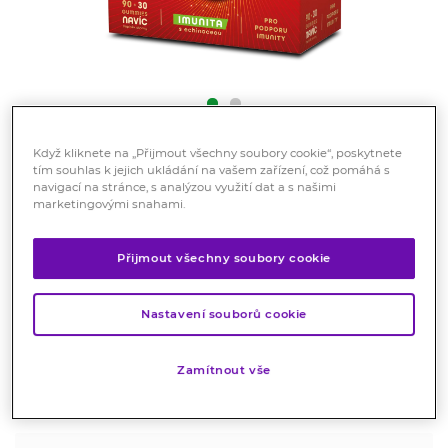
Když kliknete na „Přijmout všechny soubory cookie“, poskytnete
Walmark Spektrum gummies
tím souhlas k jejich ukládání na vašem zařízení, což pomáhá s
navigací na stránce, s analýzou využití dat a s našimi
Imunita 90+30 tablet navíc
marketingovými snahami.
Doplněk stravy
Přijmout všechny soubory cookie
Multivitamin s minerály v želatinové formě pro dospělé.
Ovocné příchutě a 100% DDD* ve 2 gummies.
Obohaceno o extrakt z echinacey pro podporu imunity.
Nastavení souborů cookie
Bez zapíjení.
Značka:
Spektrum
Zamítnout vše
Hodnocení