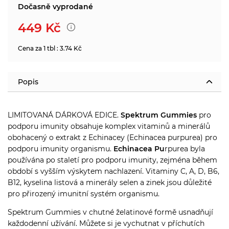
Dočasně vyprodané
449
Kč
Cena za 1 tbl : 3.74 Kč
Popis
LIMITOVANÁ DÁRKOVÁ EDICE.
Spektrum Gummies
pro
podporu imunity obsahuje komplex vitaminů a minerálů
obohacený o extrakt z Echinacey (Echinacea purpurea) pro
podporu imunity organismu.
Echinacea Pu
rpurea byla
používána po staletí pro podporu imunity, zejména během
období s vyšším výskytem nachlazení. Vitaminy C, A, D, B6,
B12, kyselina listová a minerály selen a zinek jsou důležité
pro přirozený imunitní systém organismu.
Spektrum Gummies v chutné želatinové formě usnadňují
každodenní užívání. Můžete si je vychutnat v příchutích