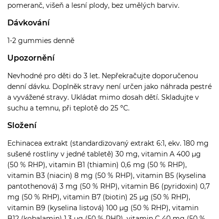
pomeranč, višeň a lesní plody, bez umělých barviv.
Dávkování
1-2 gummies denně
Upozornění
Nevhodné pro děti do 3 let. Nepřekračujte doporučenou
denní dávku. Doplněk stravy není určen jako náhrada pestré
a vyvážené stravy. Ukládat mimo dosah dětí. Skladujte v
suchu a temnu, při teplotě do 25 ºC.
Složení
Echinacea extrakt (standardizovaný extrakt 6:1, ekv. 180 mg
sušené rostliny v jedné tabletě) 30 mg, vitamin A 400 µg
(50 % RHP), vitamin B1 (thiamin) 0,6 mg (50 % RHP),
vitamin B3 (niacin) 8 mg (50 % RHP), vitamin B5 (kyselina
pantothenová) 3 mg (50 % RHP), vitamin B6 (pyridoxin) 0,7
mg (50 % RHP), vitamin B7 (biotin) 25 µg (50 % RHP),
vitamin B9 (kyselina listová) 100 µg (50 % RHP), vitamin
B12 (kobalamin) 1,3 µg (50 % RHP), vitamin C 40 mg (50 %