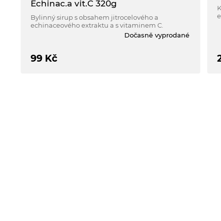
Echinac.a vit.C 320g
K
e
Bylinný sirup s obsahem jitrocelového a
d
echinaceového extraktu a s vitaminem C.
m
Dočasně vyprodané
99
Kč