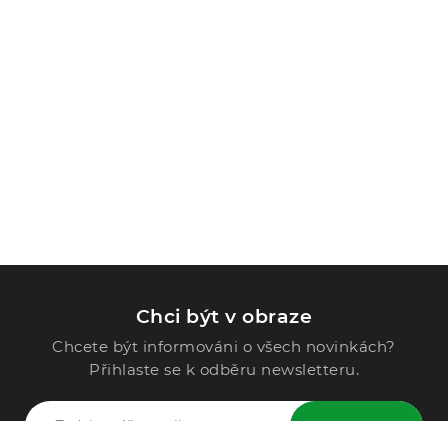
Chci být v obraze
Chcete být informováni o všech novinkách?
Přihlaste se k odběru newsletteru.
ODESLAT