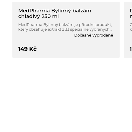
MedPharma Bylinný balzám
chladivý 250 ml
MedPharma Bylinný balzám je přírodní produkt,
C
který obsahuje extrakt z 33 speciálně vybraných
k
horských rostlin. Jedinečné složení bylinných a
Dočasně vyprodané
rostlinných extraktů zajišťuje intenzivní účinek.
149
Kč