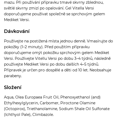
mazu. Při používání přípravku tmavé skvrny zblednou,
světlé skvrny zmizí po opalování. Gel Vitella Versi
doporučujeme používat společně se sprchovým gelem
Mediket Versi.
Dávkování
Používejte na postižená místa jednou denně. Vmasírujte do
pokožky (1–2 minuty). Před použitím přípravku
doporučujeme omýt pokožku sprchovým gelem Mediket
Versi. Používejte Vitellu Versi po dobu 3–4 týdnů, následně
používejte Mediket Versi po dobu dalších 4–5 týdnů.
Přípravek je určen pro dospělé a děti od 10 let. Neobsahuje
parabeny.
Složení
Aqua, Olea Europaea Fruit Oil, Phenoxyethanol (and)
Ethylhexylglycerin, Carbomer, Piroctone Olamine
(Octopirox), Triethanolamine, Sodium Shale Oil Sulfonate
(Ichthyol Pale), Climbazole.