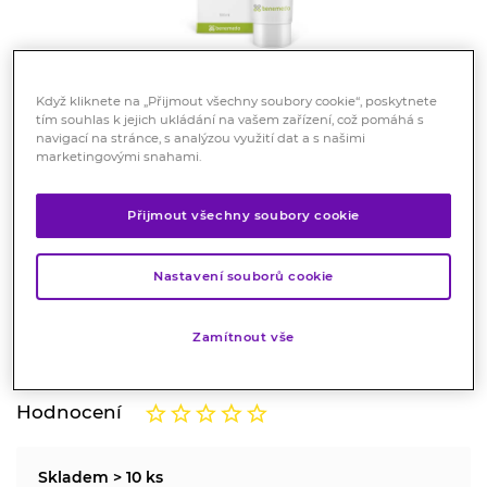
Když kliknete na „Přijmout všechny soubory cookie“, poskytnete
tím souhlas k jejich ukládání na vašem zařízení, což pomáhá s
navigací na stránce, s analýzou využití dat a s našimi
marketingovými snahami.
Vitella Versi Gel Pityriasis
versicolor 100 ml
Přijmout všechny soubory cookie
Kosmetika
Nastavení souborů cookie
Dermatologický gel Vitella Versi je určen pro péči o
pokožku celého těla. Pomáhá odstranit kožní obtíže
Zamítnout vše
způsobené především kvasinkami.
Značka:
Vitella
Hodnocení
Skladem > 10 ks