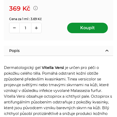
369
Kč
Cena za 1 ml : 3.69 Kč
Koupit
Popis
Dermatologický gel
Vitella Versi
je určen pro péči o
pokožku celého těla. Pomáhá odstranit kožní obtíže
způsobené především kvasinkami. Tinea versicolor se
projevuje světlými nebo tmavými skvrnami na kůži, které
vznikají v důsledku infekce vyvolané Malassezia furfur.
Vitella Versi obsahuje octopirox a ichthyol pale. Octopirox s
antifungálním působením odstraňuje z pokožky kvasinky,
které jsou původcem vzniku barevných skvrn na kůži. Bílý
ichthyol působí protizánětlivě a snižuje produkci kožního