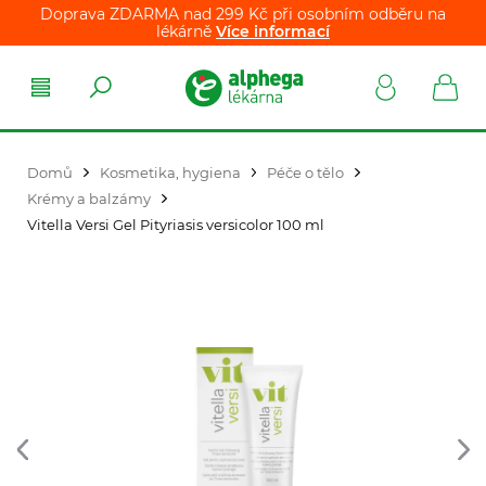
Doprava ZDARMA nad 299 Kč při osobním odběru na
lékárně
Více informací
Domů
Kosmetika, hygiena
Péče o tělo
Krémy a balzámy
Vitella Versi Gel Pityriasis versicolor 100 ml