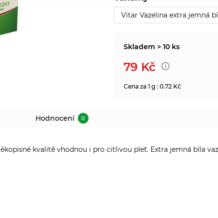
Vitar Vazelina extra jemná b
Skladem > 10 ks
79
Kč
Cena za 1 g : 0.72 Kč
Hodnocení
0
opisné kvalitě vhodnou i pro citlivou pleť. Extra jemná bíla vaz