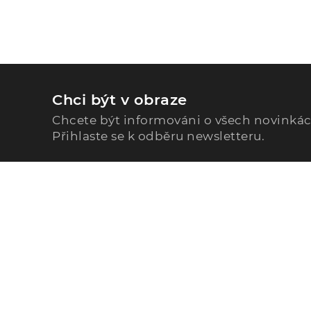
Chci být v obraze
Chcete být informováni o všech novinká
Přihlaste se k odběru newsletteru.
Zavolejte nám
296 567 121
Po - Pá: 9:00 - 15:00
Podle Trati 624/7, 108 00 Praha-10 Malešice, CZ
info@alphega.cz