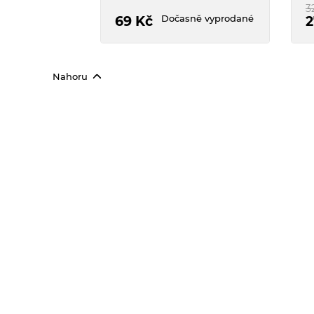
rukou. Praktické balení s
j
3
Dočasně vyprodané
dávkovací pumpičkou.
69
Kč
2
Nahoru