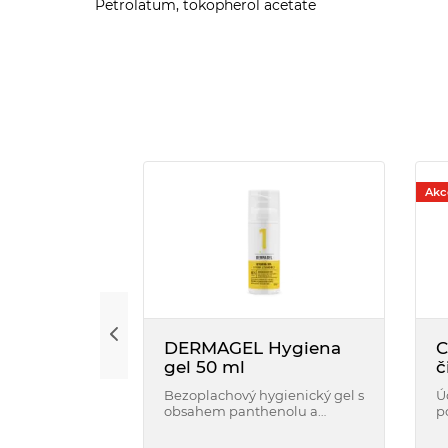
Petrolatum, tokopherol acetate
Akc
DERMAGEL Hygiena
C
gel 50 ml
č
t
Bezoplachový hygienický gel s
Ú
obsahem panthenolu a
p
levandulového extraktu
k
vhodný k očistě a ochraně
h