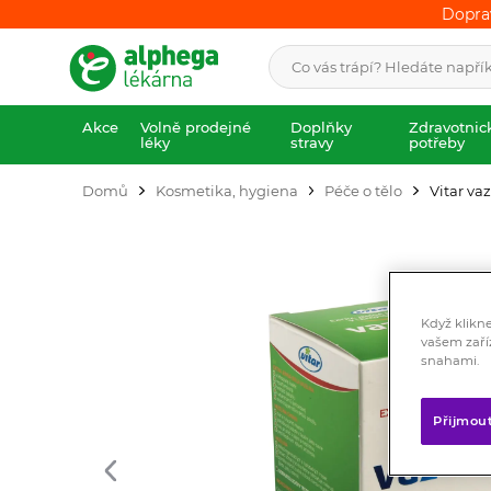
Dopra
Dopra
Akce
Volně prodejné
Doplňky
Zdravotnic
léky
stravy
potřeby
Domů
Kosmetika, hygiena
Péče o tělo
Vitar va
Když klikn
vašem zaří
snahami.
Přijmou