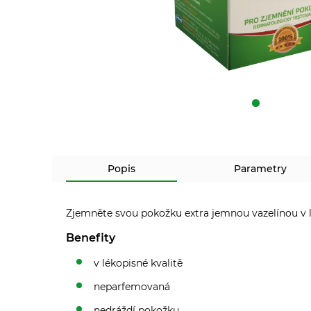
Popis
Parametry
Zjemněte svou pokožku extra jemnou vazelínou v lék
Benefity
v lékopisné kvalitě
neparfemovaná
nedráždí pokožku