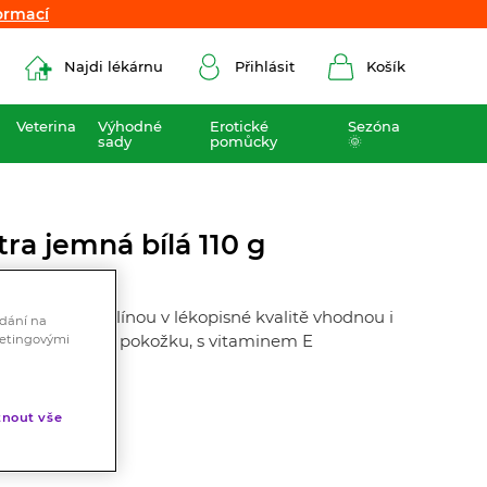
ormací
ormací
Najdi lékárnu
Přihlásit
Košík
Veterina
Výhodné
Erotické
Sezóna
sady
pomůcky
🌞
tra jemná bílá 110 g
 jemnou vazelínou v lékopisné kvalitě vhodnou i
ádání na
vaná , nedráždí pokožku, s vitaminem E
ketingovými
ěti.
nout vše