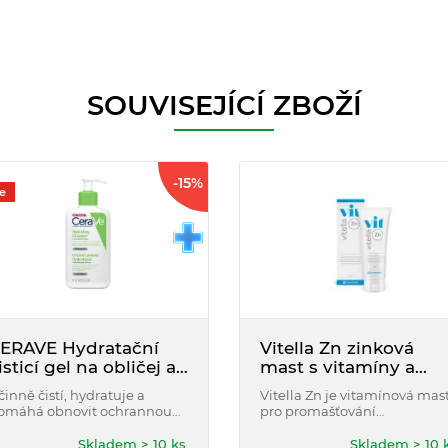
SOUVISEJÍCÍ ZBOŽÍ
-15%
e
ERAVE Hydratační
Vitella Zn zinková
isticí gel na obličej a
mast s vitamíny a
ělo 236 ml
kalciem 75 g
činně čistí, hydratuje a
Vitella Zn je vitamínová mas
omáhá obnovit ochrannou
pro promašťování
ožní bariéru. Zároveň zvyšuje
problematické podrážděné
ydrataci pokožky již po
kůže. Obsahuje optimální
Skladem > 10 ks
Skladem > 10 