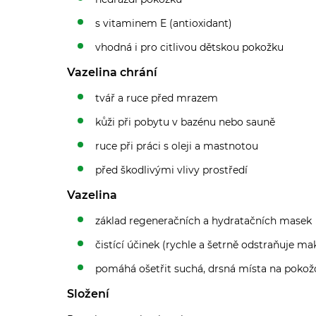
s vitaminem E (antioxidant)
vhodná i pro citlivou dětskou pokožku
Vazelina chrání
tvář a ruce před mrazem
kůži při pobytu v bazénu nebo sauně
ruce při práci s oleji a mastnotou
před škodlivými vlivy prostředí
Vazelina
základ regeneračních a hydratačních masek
čistící účinek (rychle a šetrně odstraňuje ma
pomáhá ošetřit suchá, drsná místa na pokožce
Složení