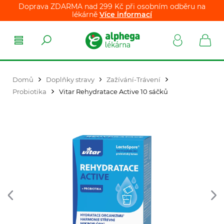
Doprava ZDARMA nad 299 Kč při osobním odběru na
lékárně
Více informací
Domů
Doplňky stravy
Zažívání-Trávení
Probiotika
Vitar Rehydratace Active 10 sáčků