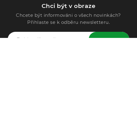
Chci být v obraze
Chcete být informováni o všech novinkách?
Přihlaste se k odběru newsletteru.
ODESLAT
Zavolejte nám
296 567 121
Po - Pá: 9:00 - 15:00
Podle Trati 624/7, 108 00 Praha-10 Malešice, CZ
info@alphega.cz
VŠE O NÁKUPU
Obchodní podmínky
Doprava a platba