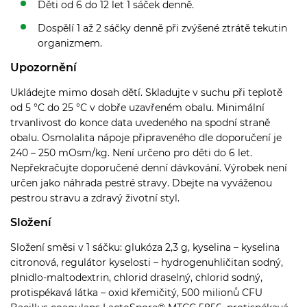
Děti od 6 do 12 let 1 sáček denně.
Dospělí 1 až 2 sáčky denně při zvýšené ztrátě tekutin
organizmem.
Upozornění
Ukládejte mimo dosah dětí. Skladujte v suchu při teplotě
od 5 °C do 25 °C v dobře uzavřeném obalu. Minimální
trvanlivost do konce data uvedeného na spodní straně
obalu. Osmolalita nápoje připraveného dle doporučení je
240 – 250 mOsm/kg. Není určeno pro děti do 6 let.
Nepřekračujte doporučené denní dávkování. Výrobek není
určen jako náhrada pestré stravy. Dbejte na vyváženou
pestrou stravu a zdravý životní styl.
Složení
Složení směsi v 1 sáčku: glukóza 2,3 g, kyselina – kyselina
citronová, regulátor kyselosti – hydrogenuhličitan sodný,
plnidlo-maltodextrin, chlorid draselný, chlorid sodný,
protispékavá látka – oxid křemičitý, 500 milionů CFU