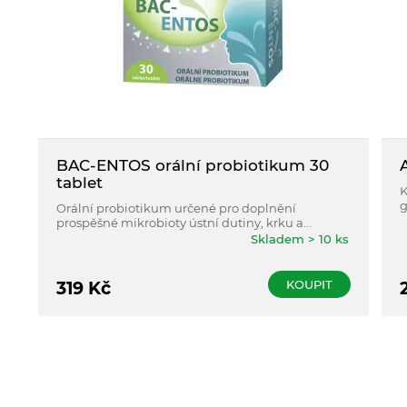
BAC-ENTOS orální probiotikum 30
tablet
K
g
Orální probiotikum určené pro doplnění
prospěšné mikrobioty ústní dutiny, krku a
středouší.
Skladem > 10 ks
KOUPIT
319
Kč