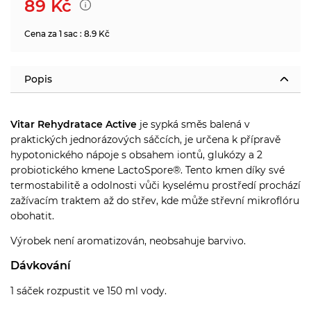
89
Kč
Cena za 1 sac : 8.9 Kč
Popis
Vitar Rehydratace Active
je
sypká směs balená v
praktických jednorázových sáčcích, je určena k přípravě
hypotonického nápoje s obsahem iontů, glukózy a 2
probiotického kmene LactoSpore®. Tento kmen díky své
termostabilitě a odolnosti vůči kyselému prostředí prochází
zažívacím traktem až do střev, kde může střevní mikroflóru
obohatit.
Výrobek není aromatizován, neobsahuje barvivo.
Dávkování
1 sáček rozpustit ve 150 ml vody.