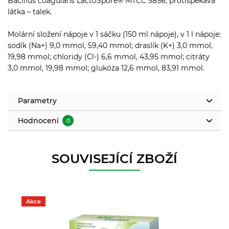
Bacillus coagulans LactoSpore® MTCC 5856, protispékavá
látka – talek.
Molární složení nápoje v 1 sáčku (150 ml nápoje), v 1 l nápoje:
sodík (Na+) 9,0 mmol, 59,40 mmol; draslík (K+) 3,0 mmol,
19,98 mmol; chloridy (Cl-) 6,6 mmol, 43,95 mmol; citráty
3,0 mmol, 19,98 mmol; glukóza 12,6 mmol, 83,91 mmol.
Parametry
Hodnocení
0
SOUVISEJÍCÍ ZBOŽÍ
Akce