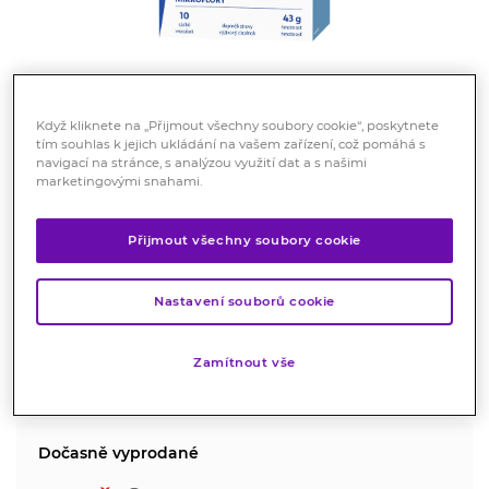
Když kliknete na „Přijmout všechny soubory cookie“, poskytnete
tím souhlas k jejich ukládání na vašem zařízení, což pomáhá s
Vitar Rehydratace Active 10
navigací na stránce, s analýzou využití dat a s našimi
marketingovými snahami.
sáčků
Doplněk stravy
Přijmout všechny soubory cookie
Sypká směs k přípravě hypotonického nápoje s
obsahem minerálních látek, glukózy a probiotika
Nastavení souborů cookie
LactoSpore®.
Značka:
Vitar
Zamítnout vše
Hodnocení
Dočasně vyprodané