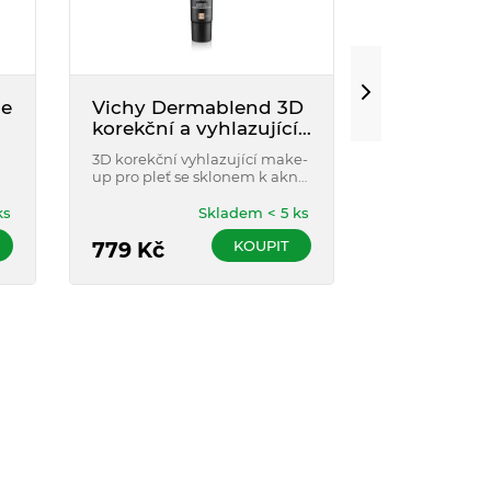
le
Vichy Dermablend 3D
BIODERMA
korekční a vyhlazující
Mat Contr
make-up 15 30ml
3D korekční vyhlazující make-
Zmatňující a 
up pro pleť se sklonem k akné
hydratační k
s výdrží až 16 h
až mastnou ci
ks
Skladem < 5 ks
KOUPIT
Doč
779
Kč
399
Kč