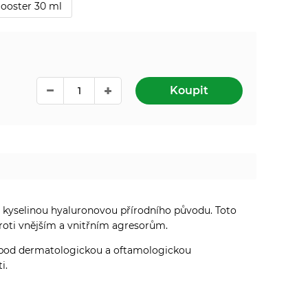
Booster 30 ml
Koupit
s kyselinou hyaluronovou přírodního původu. Toto
proti vnějším a vnitřním agresorům.
 pod dermatologickou a oftamologickou
i.