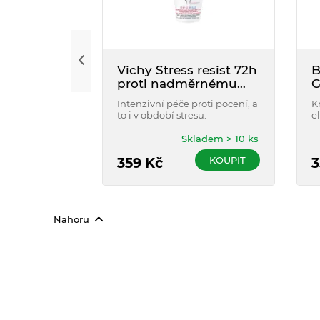
Vichy Stress resist 72h
B
proti nadměrnému
G
pocení roll-on 50ml
Intenzivní péče proti pocení, a
K
to i v období stresu.
e
č
p
Skladem > 10 ks
t
KOUPIT
359
Kč
3
Nahoru