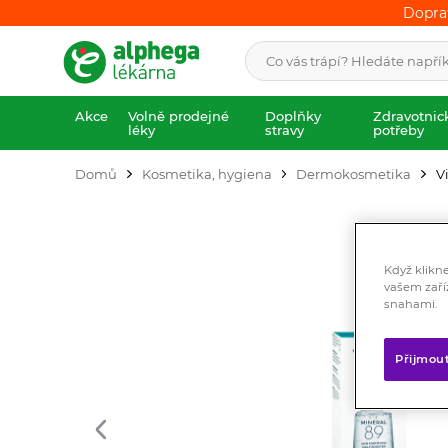
Dopra
Dopra
Akce
Volně prodejné
Doplňky
Zdravotnic
léky
stravy
potřeby
Domů
Kosmetika, hygiena
Dermokosmetika
V
Když klikn
vašem zaří
snahami.
Přijmou