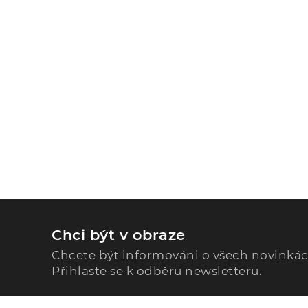
Chci být v obraze
Chcete být informováni o všech novinká
Přihlaste se k odběru newsletteru.