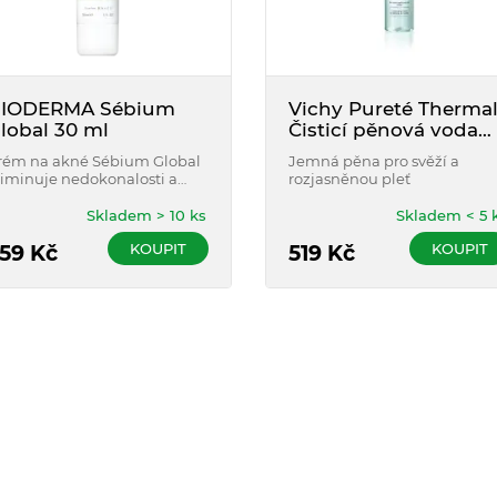
IODERMA Sébium
Vichy Pureté Therma
lobal 30 ml
Čisticí pěnová voda
pro rozjasnění pleti
rém na akné Sébium Global
Jemná pěna pro svěží a
150 ml
liminuje nedokonalosti a
rozjasněnou pleť
erné tečky tím, že biologicky
ůsobí na příčiny a důsledky
Skladem > 10 ks
Skladem < 5 
ěchto nedokonalostí.
KOUPIT
KOUPIT
59
Kč
519
Kč