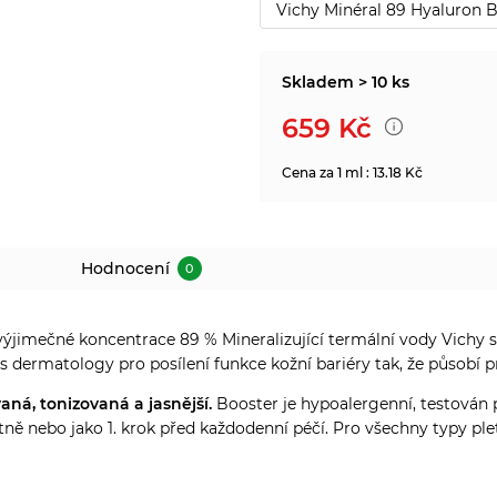
Vichy Minéral 89 Hyaluron 
Skladem > 10 ks
659
Kč
Cena za 1 ml : 13.18 Kč
Hodnocení
0
ýjimečné koncentrace 89 % Mineralizující termální vody Vichy 
 s dermatology pro posílení funkce kožní bariéry tak, že působí 
ná, tonizovaná a jasnější.
Booster je hypoalergenní, testován
ně nebo jako 1. krok před každodenní péčí. Pro všechny typy plet