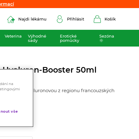
ormací
ormací
Najdi lékárnu
Přihlásit
Košík
Veterina
Výhodné
Erotické
Sezóna
sady
pomůcky
🌞
9 Hyaluron-Booster 50ml
ádání na
ketingovými
 s kyselinou hyaluronovou z regionu francouzských
nout vše