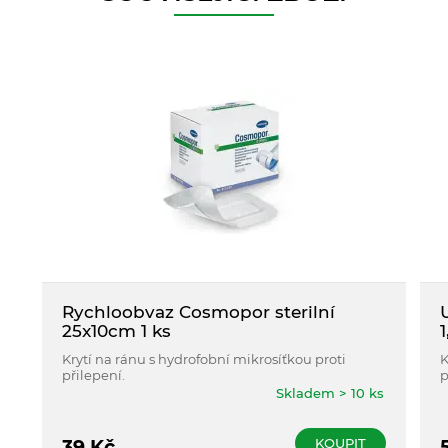
Rychloobvaz Cosmopor sterilní
25x10cm 1 ks
Krytí na ránu s hydrofobní mikrosíťkou proti
K
přilepení.
p
Skladem > 10 ks
KOUPIT
39
Kč