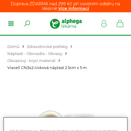
Doprava ZDARMA nad 299 Kč při osobním odběru na
lékárně
Více informací
Domů
Zdravotnické potřeby
Náplasti - Obinadla - Obvazy
Obvazový - krycí materiál
Viacell CN342 cívková náplast 2.5cm x 5 m