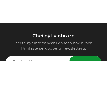
Chci být v obraze
Chcete být informováni o všech novinkách?
Přihlaste se k odběru newsletteru.
ODESLAT
Zavolejte nám
296 567 121
Po - Pá: 9:00 - 15:00
Podle Trati 624/7, 108 00 Praha-10 Malešice, CZ