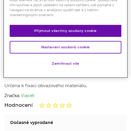
Když kliknete na „Přijmout všechny soubory cookie“, poskytnete
tím souhlas k jejich ukládání na vašem zařízení, což pomáhá s
navigací na stránce, s analýzou využití dat a s našimi
marketingovými snahami.
Přijmout všechny soubory cookie
Nastavení souborů cookie
Viacell CN342 cívková náplast
Zamítnout vše
2.5cm x 5 m
Zdravotnický prostředek
Určena k fixaci obvazového materiálu.
Značka:
Viacell
Hodnocení
Dočasně vyprodané