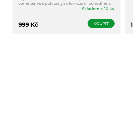
k
černé barvě s pokročilými funkcemi pohodlně a
přesně změří tlak a odhalí nepravidelný srdeční
Skladem < 10 ks
rytmus.
KOUPIT
999
Kč