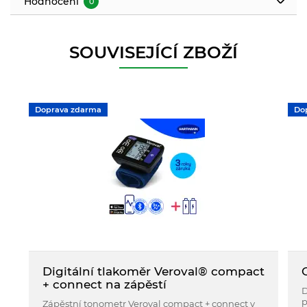
Hodnocení
0
SOUVISEJÍCÍ ZBOŽÍ
Doprava zdarma
Do
Digitální tlakoměr Veroval® compact
+ connect na zápěstí
D
p
Zápěstní tonometr Veroval compact + connect v