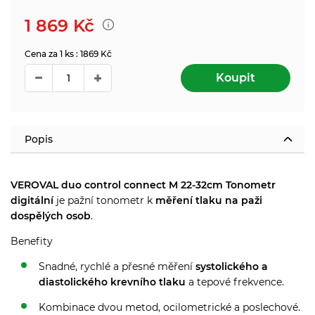
1 869
Kč
Cena za 1 ks : 1869 Kč
Koupit
Popis
VEROVAL duo control connect M 22-32cm Tonometr
digitální
je pažní tonometr k
měření tlaku na paži
dospělých osob
.
Benefity
Snadné, rychlé a přesné měření
systolického a
diastolického krevního tlaku
a tepové frekvence.
Kombinace dvou metod, ocilometrické a poslechové.