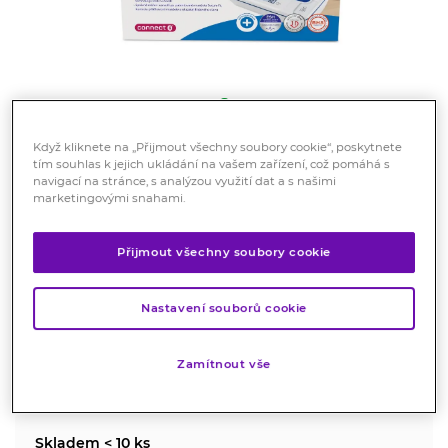
Když kliknete na „Přijmout všechny soubory cookie“, poskytnete
tím souhlas k jejich ukládání na vašem zařízení, což pomáhá s
Doprava zdarma
navigací na stránce, s analýzou využití dat a s našimi
VEROVAL duo control connect
marketingovými snahami.
M 22-32cm Tonometr digitální
Přijmout všechny soubory cookie
Zdravotnický prostředek
Pažní tonometr k automatickému meření tlaku na paži
Nastavení souborů cookie
dospělých osob
Značka:
Veroval
Zamítnout vše
Hodnocení
Skladem < 10 ks