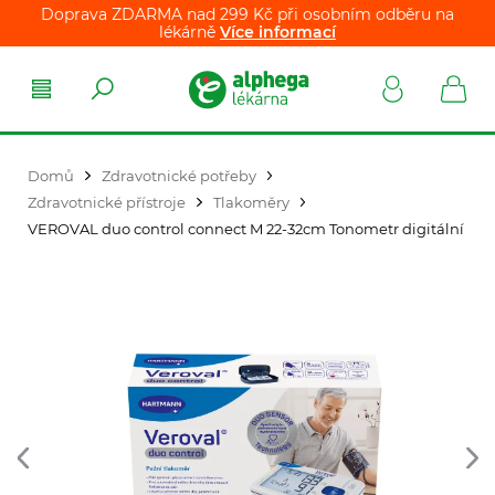
Doprava ZDARMA nad 299 Kč při osobním odběru na
lékárně
Více informací
Domů
Zdravotnické potřeby
Zdravotnické přístroje
Tlakoměry
VEROVAL duo control connect M 22-32cm Tonometr digitální