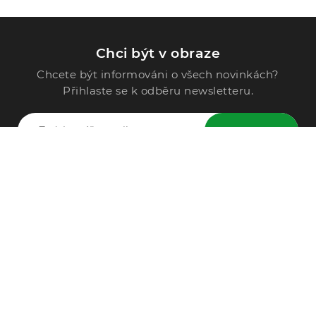
Chci být v obraze
Chcete být informováni o všech novinkách?
Přihlaste se k odběru newsletteru.
ODESLAT
Zavolejte nám
296 567 121
Po - Pá: 9:00 - 15:00
Podle Trati 624/7, 108 00 Praha-10 Malešice, CZ
info@alphega.cz
VŠE O NÁKUPU