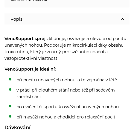
Popis
VenoSupport sprej
zklidňuje, osvěžuje a ulevuje od pocitu
unavených nohou. Podporuje mikrocirkulaci díky obsahu
troxerutinu, který je známý pro své antioxidační a
vazoprotektivní vlastnosti.
VenoSupport je ideální:
při pocitu unavených nohou, a to zejména v létě
v práci při dlouhém stání nebo též při sedavém
zaměstnání
po cvičení či sportu k osvěžení unavených nohou
při masáži nohou a chodidel pro relaxační pocit
Dávkování