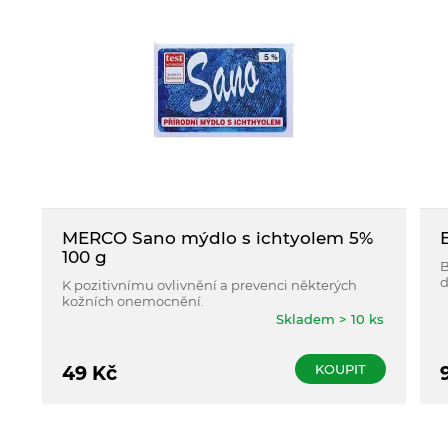
MERCO Sano mýdlo s ichtyolem 5%
100 g
B
d
K pozitivnímu ovlivnění a prevenci některých
š
kožních onemocnění.
a
Skladem > 10 ks
KOUPIT
49
Kč