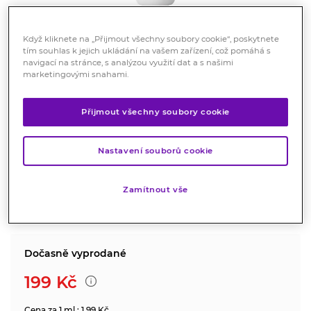
Když kliknete na „Přijmout všechny soubory cookie“, poskytnete
tím souhlas k jejich ukládání na vašem zařízení, což pomáhá s
navigací na stránce, s analýzou využití dat a s našimi
marketingovými snahami.
VenoSupport sprej 100 ml
Přijmout všechny soubory cookie
Kosmetika
Zklidňuje, osvěžuje a ulevuje od pocitu unavených
Nastavení souborů cookie
nohou.
Značka:
VenoSupport
Zamítnout vše
Hodnocení
Dočasně vyprodané
199
Kč
Cena za 1 ml : 1.99 Kč