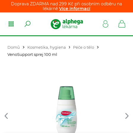
Doprava ZDARMA nad 299 Kč při osobním odběru na
lékárně
Více informací
Domů
Kosmetika, hygiena
Péče o tělo
VenoSupport sprej 100 ml