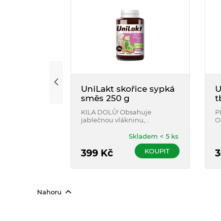
UniLakt skořice sypká
U
směs 250 g
t
KILA DOLŮ! Obsahuje
P
jablečnou vlákninu,
O
probiotikum, chlorellu a
p
skořici, jež podporuje
c
Skladem < 5 ks
odbourávání tuků. Ve formě
u
KOUPIT
sypké směsi pro komfortní
399
Kč
3
užívání.
Nahoru