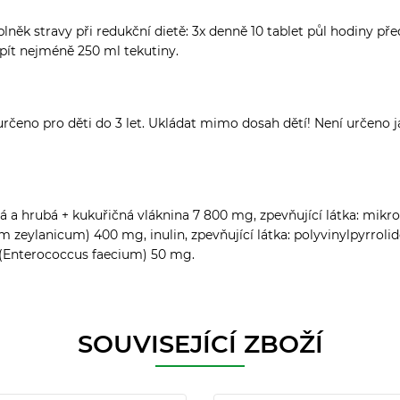
lněk stravy při redukční dietě: 3x denně 10 tablet půl hodiny př
apít nejméně 250 ml tekutiny.
čeno pro děti do 3 let. Ukládat mimo dosah dětí! Není určeno j
ná a hrubá + kukuřičná vláknina 7 800 mg, zpevňující látka: mikrok
zeylanicum) 400 mg, inulin, zpevňující látka: polyvinylpyrrolido
a (Enterococcus faecium) 50 mg.
SOUVISEJÍCÍ ZBOŽÍ