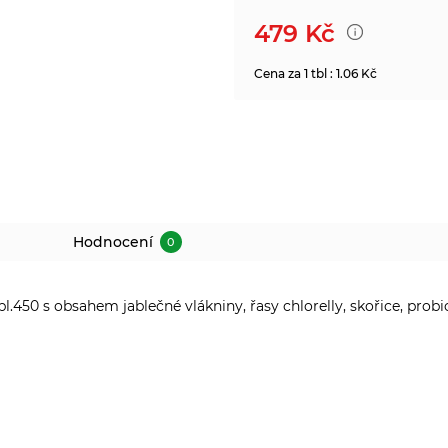
479
Kč
Cena za 1 tbl : 1.06 Kč
Hodnocení
0
bl.450 s obsahem jablečné vlákniny, řasy chlorelly, skořice, prob