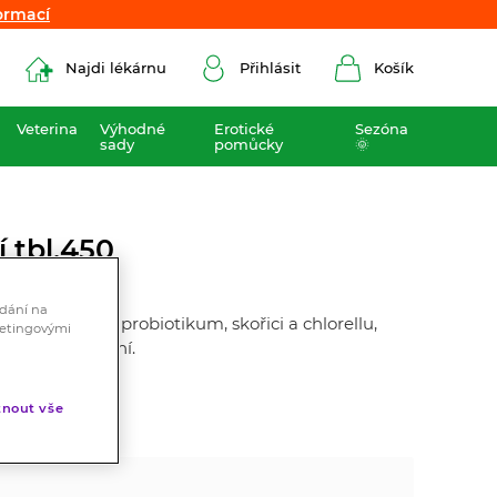
ormací
ormací
Najdi lékárnu
Přihlásit
Košík
Veterina
Výhodné
Erotické
Sezóna
sady
pomůcky
🌞
í tbl.450
ádání na
uje vlákninu, probiotikum, skořici a chlorellu,
ketingovými
vení a zažívání.
nout vše