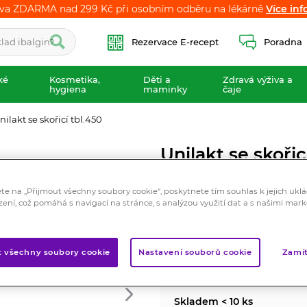
va ZDARMA nad 299 Kč při osobním odběru na lékárně
va ZDARMA nad 299 Kč při osobním odběru na lékárně
Více inf
Více inf
Rezervace E-recept
Poradna
ké
Kosmetika,
Děti a
Zdravá výživa a
hygiena
maminky
čaje
nilakt se skořicí tbl.450
Unilakt se skořic
Doplněk stravy
ete na „Přijmout všechny soubory cookie“, poskytnete tím souhlas k jejich ukl
Při redukčních dietách. Obsah
zení, což pomáhá s navigací na stránce, s analýzou využití dat a s našimi mar
jenž napomáhá k upravení trá
Značka:
UniLakt
t všechny soubory cookie
Nastavení souborů cookie
Zamít
Hodnocení
Skladem < 10 ks