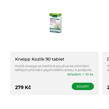
Kneipp Kozlík 90 tablet
Kozlík Kneipp se tradičně používá ke zmírnění
P
lehkých příznaků psychického stresu; k podpoře
ú
spánku. Použití tohoto tradičního rostlinného
h
Skladem > 10 ks
léčivého přípravku je založeno výlučně na
zkušenosti z dlouhodobého použití.
KOUPIT
279
Kč