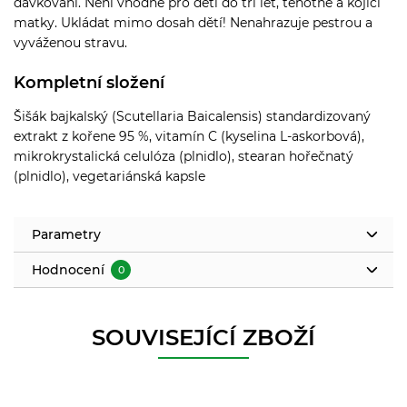
dávkování. Není vhodné pro děti do tří let, těhotné a kojící
matky. Ukládat mimo dosah dětí! Nenahrazuje pestrou a
vyváženou stravu.
Kompletní složení
Šišák bajkalský (Scutellaria Baicalensis) standardizovaný
extrakt z kořene 95 %, vitamín C (kyselina L-askorbová),
mikrokrystalická celulóza (plnidlo), stearan hořečnatý
(plnidlo), vegetariánská kapsle
Parametry
Hodnocení
0
SOUVISEJÍCÍ ZBOŽÍ