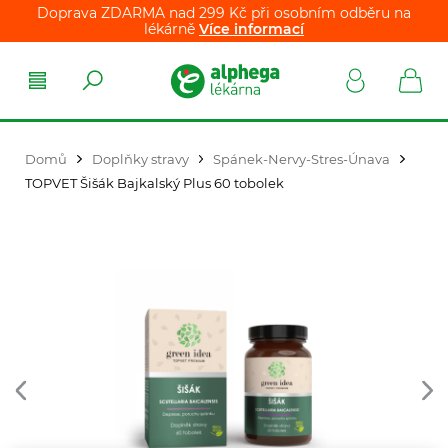
Doprava ZDARMA nad 299 Kč při osobním odběru na
lékárně
Více informací
Domů
Doplňky stravy
Spánek-Nervy-Stres-Únava
TOPVET Šišák Bajkalský Plus 60 tobolek