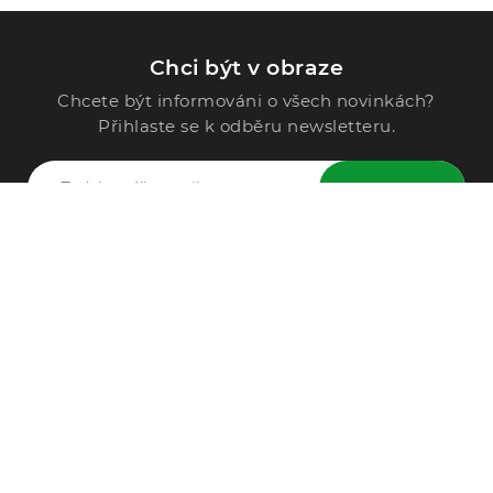
Chci být v obraze
Chcete být informováni o všech novinkách?
Přihlaste se k odběru newsletteru.
ODESLAT
Zavolejte nám
296 567 121
Po - Pá: 9:00 - 15:00
Podle Trati 624/7, 108 00 Praha-10 Malešice, CZ
info@alphega.cz
VŠE O NÁKUPU