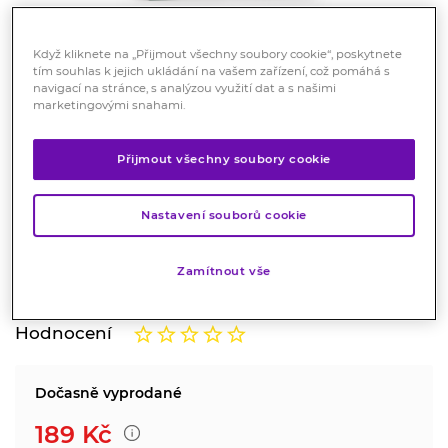
Když kliknete na „Přijmout všechny soubory cookie“, poskytnete
tím souhlas k jejich ukládání na vašem zařízení, což pomáhá s
navigací na stránce, s analýzou využití dat a s našimi
marketingovými snahami.
TOPVET Šišák Bajkalský Plus 60
Přijmout všechny soubory cookie
tobolek
Doplněk stravy
Nastavení souborů cookie
Přispívá k normální činnosti nervové soustavy a k
normální psychické činnosti
Zamítnout vše
Značka:
Topvet
Hodnocení
Dočasně vyprodané
189
Kč